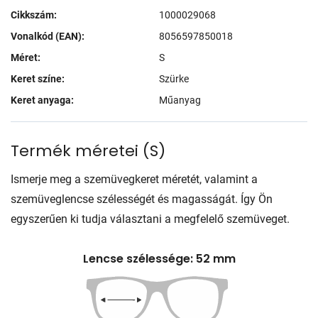
Cikkszám:
1000029068
Vonalkód (EAN):
8056597850018
Méret:
S
Keret színe:
Szürke
Keret anyaga:
Műanyag
Termék méretei
(
S
)
Ismerje meg a szemüvegkeret méretét, valamint a
szemüveglencse szélességét és magasságát. Így Ön
egyszerűen ki tudja választani a megfelelő szemüveget.
Lencse szélessége: 52 mm