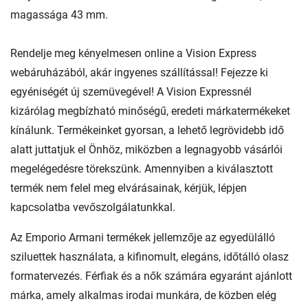
magassága 43 mm.
Rendelje meg kényelmesen online a Vision Express
webáruházából, akár ingyenes szállítással! Fejezze ki
egyéniségét új szemüvegével! A Vision Expressnél
kizárólag megbízható minőségű, eredeti márkatermékeket
kínálunk. Termékeinket gyorsan, a lehető legrövidebb idő
alatt juttatjuk el Önhöz, miközben a legnagyobb vásárlói
megelégedésre törekszünk. Amennyiben a kiválasztott
termék nem felel meg elvárásainak, kérjük, lépjen
kapcsolatba vevőszolgálatunkkal.
Az Emporio Armani termékek jellemzője az egyedülálló
sziluettek használata, a kifinomult, elegáns, időtálló olasz
formatervezés. Férfiak és a nők számára egyaránt ajánlott
márka, amely alkalmas irodai munkára, de közben elég