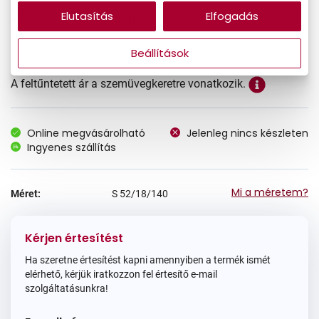
Elutasítás
Elfogadás
60.990 Ft
Ár:
Beállítások
A feltűntetett ár a szemüvegkeretre vonatkozik.
Online megvásárolható
Jelenleg nincs készleten
Ingyenes szállítás
Mi a méretem?
Méret:
S
52/18/140
Kérjen értesítést
Ha szeretne értesítést kapni amennyiben a termék ismét
elérhető, kérjük iratkozzon fel értesítő e-mail
szolgáltatásunkra!