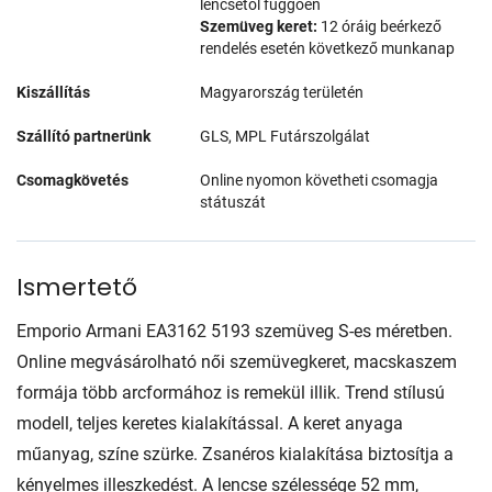
lencsétől függően
Szemüveg keret:
12 óráig beérkező
rendelés esetén következő munkanap
Kiszállítás
Magyarország területén
Szállító partnerünk
GLS, MPL Futárszolgálat
Csomagkövetés
Online nyomon követheti csomagja
státuszát
Ismertető
Emporio Armani EA3162 5193 szemüveg S-es méretben.
Online megvásárolható női szemüvegkeret, macskaszem
formája több arcformához is remekül illik. Trend stílusú
modell, teljes keretes kialakítással. A keret anyaga
műanyag, színe szürke. Zsanéros kialakítása biztosítja a
kényelmes illeszkedést. A lencse szélessége 52 mm,