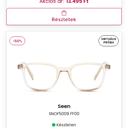
Akciós ár:
13.495 Ft
Részletek
VIRTUÁLIS
-50%
PRÓBA
Seen
SNOF5009 FF00
Készleten