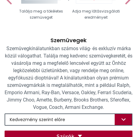
Találja meg a tökéletes
Adja meg látásvizsgálati
Vál
szemüveget
eredményeit
Szemüvegek
Szemüvegkínálatunkban számos világ- és exkluzív márka
közül válogathat. Találja meg kedvenc szemüvegkeretét, és
vásárolja meg a megfelelő lencsével együtt az Önhöz
legközelebbi üzletünkben, vagy rendelje meg online,
egyfókuszú dioptriával! A kínálatunkban olyan prémium
szemüvegmárkák is megtalálhatók, mint a például Ralph,
Emporio Armani, Ray-Ban, Versace, Oakley, Ferrari Scuderia,
Jimmy Choo, Arnette, Burberry, Brooks Brothers, Sferoflex,
Vogue, Coach, Armani Exchange.
Szűrők