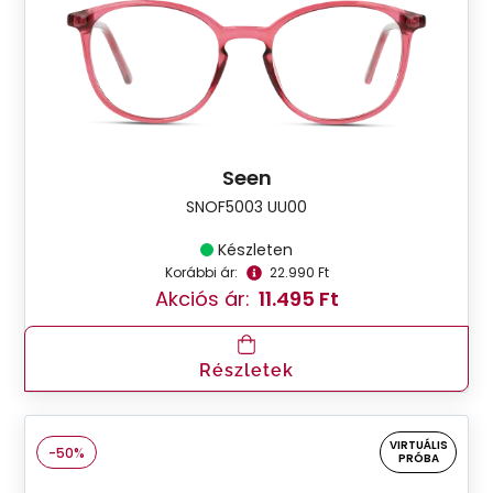
Seen
SNOF5003 UU00
Készleten
Korábbi ár:
22.990 Ft
Akciós ár:
11.495 Ft
Részletek
VIRTUÁLIS
-50%
PRÓBA