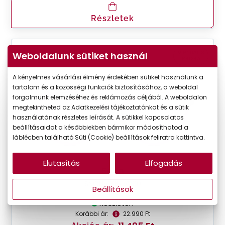
Részletek
VIRTUÁLIS
Weboldalunk sütiket használ
-50%
PRÓBA
A kényelmes vásárlási élmény érdekében sütiket használunk a
tartalom és a közösségi funkciók biztosításához, a weboldal
forgalmunk elemzéséhez és reklámozás céljából. A weboldalon
megtekintheted az Adatkezelési tájékoztatónkat és a sütik
használatának részletes leírását. A sütikkel kapcsolatos
beállításaidat a későbbiekben bármikor módosíthatod a
láblécben található Süti (Cookie) beállítások feliratra kattintva.
Elutasítás
Elfogadás
Seen
SNOU5006 VV00
Beállítások
Készleten
Korábbi ár:
22.990 Ft