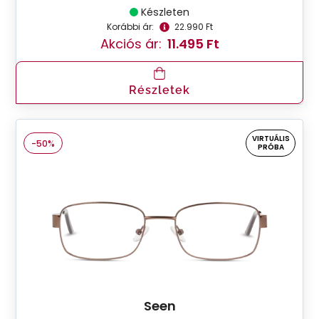
Készleten
Korábbi ár:
22.990 Ft
Akciós ár:
11.495 Ft
Részletek
VIRTUÁLIS
-50%
PRÓBA
Seen