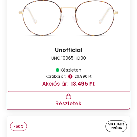
Unofficial
UNOF0065 HD00
Készleten
Korábbi ár:
26.990 Ft
Akciós ár:
13.495 Ft
Részletek
VIRTUÁLIS
-50%
PRÓBA