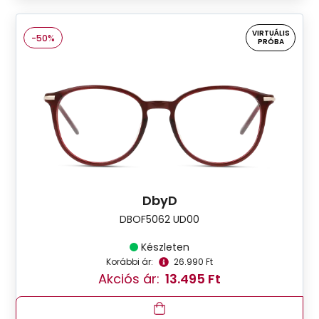
VIRTUÁLIS
-50%
PRÓBA
DbyD
DBOF5062 UD00
Készleten
Korábbi ár:
26.990 Ft
Akciós ár:
13.495 Ft