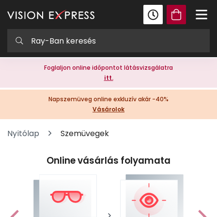
Foglaljon online időpontot látásvizsgálatra
itt.
Napszemüveg online exkluzív akár -40%
Vásárolok
Nyitólap
Szemüvegek
Online vásárlás folyamata