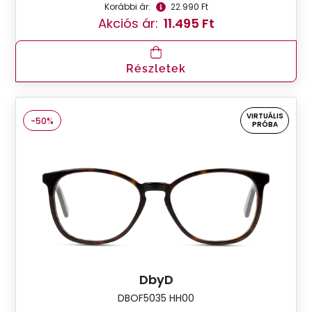
Korábbi ár:
22.990 Ft
Akciós ár:
11.495 Ft
Részletek
VIRTUÁLIS
-50%
PRÓBA
DbyD
DBOF5035 HH00