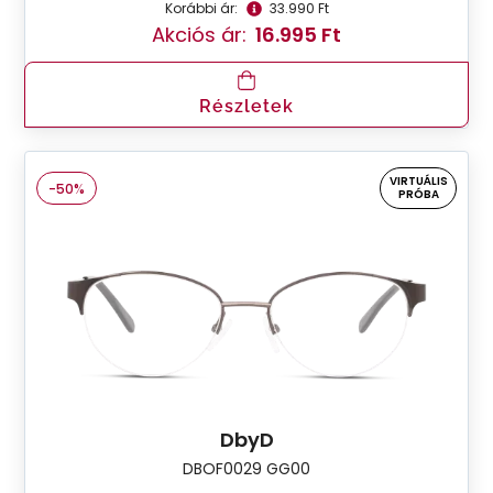
Korábbi ár:
33.990 Ft
Akciós ár:
16.995 Ft
Részletek
VIRTUÁLIS
-50%
PRÓBA
DbyD
DBOF0029 GG00