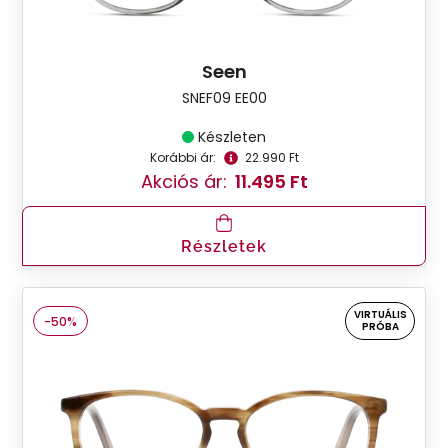
Seen
SNEF09 EE00
Készleten
Korábbi ár:
22.990 Ft
Akciós ár:
11.495 Ft
Részletek
VIRTUÁLIS
-50%
PRÓBA