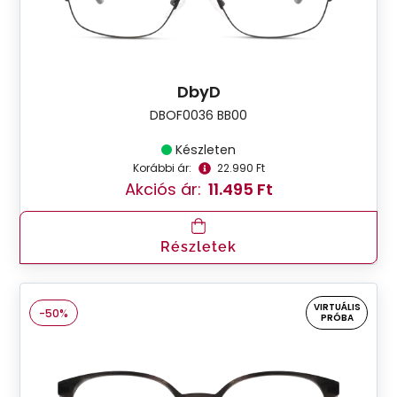
DbyD
DBOF0036 BB00
Készleten
Korábbi ár:
22.990 Ft
Akciós ár:
11.495 Ft
Részletek
VIRTUÁLIS
-50%
PRÓBA