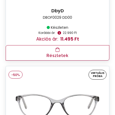
DbyD
DBOF0029 DD00
Készleten
Korábbi ár:
22.990 Ft
Akciós ár:
11.495 Ft
Részletek
VIRTUÁLIS
-50%
PRÓBA