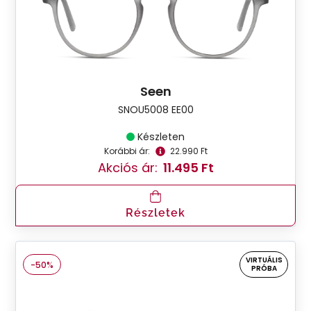
Seen
SNOU5008 EE00
Készleten
Korábbi ár:
22.990 Ft
Akciós ár:
11.495 Ft
Részletek
VIRTUÁLIS
-50%
PRÓBA