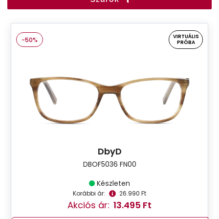
VIRTUÁLIS
-50%
PRÓBA
DbyD
DBOF5036 FN00
Készleten
Korábbi ár:
26.990 Ft
Akciós ár:
13.495 Ft