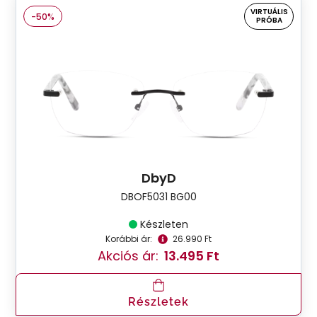
VIRTUÁLIS
-50%
PRÓBA
DbyD
DBOF5031 BG00
Készleten
Korábbi ár:
26.990 Ft
Akciós ár:
13.495 Ft
Részletek