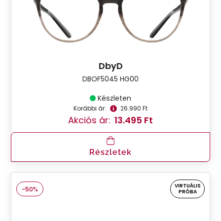
DbyD
DBOF5045 HG00
Készleten
Korábbi ár:
26.990 Ft
Akciós ár:
13.495 Ft
Részletek
VIRTUÁLIS
-50%
PRÓBA