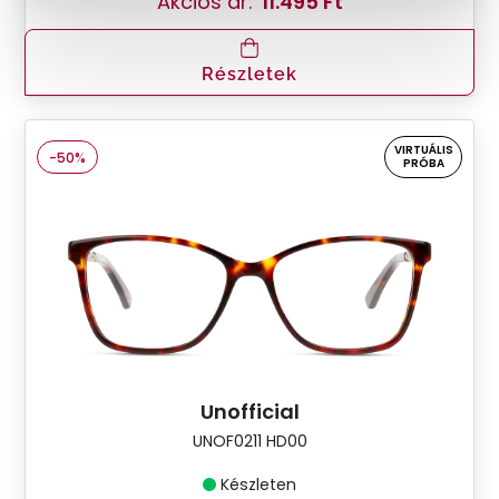
Akciós ár:
11.495 Ft
Részletek
VIRTUÁLIS
-50%
PRÓBA
Unofficial
UNOF0211 HD00
Készleten