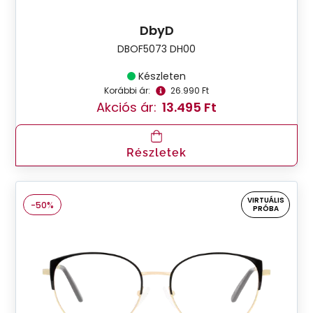
DbyD
DBOF5073 DH00
Készleten
Korábbi ár:
26.990 Ft
Akciós ár:
13.495 Ft
Részletek
VIRTUÁLIS
-50%
PRÓBA