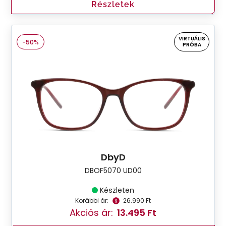
Részletek
VIRTUÁLIS
-50%
PRÓBA
DbyD
DBOF5070 UD00
Készleten
Korábbi ár:
26.990 Ft
Akciós ár:
13.495 Ft