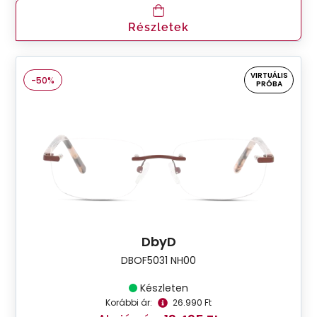
Részletek
VIRTUÁLIS
-50%
PRÓBA
DbyD
DBOF5031 NH00
Készleten
Korábbi ár:
26.990 Ft