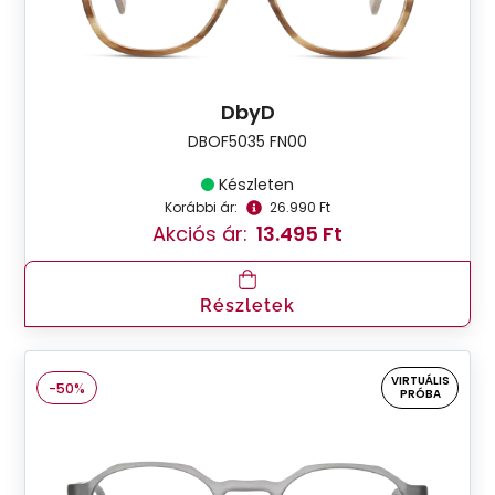
DbyD
DBOF5035 FN00
Készleten
Korábbi ár:
26.990 Ft
Akciós ár:
13.495 Ft
Részletek
VIRTUÁLIS
-50%
PRÓBA