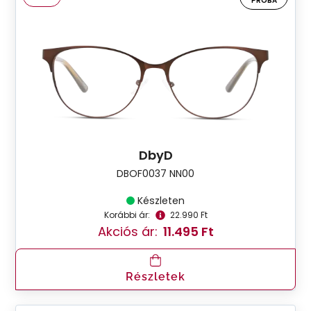
PRÓBA
DbyD
DBOF0037 NN00
Készleten
Korábbi ár:
22.990 Ft
Akciós ár:
11.495 Ft
Részletek