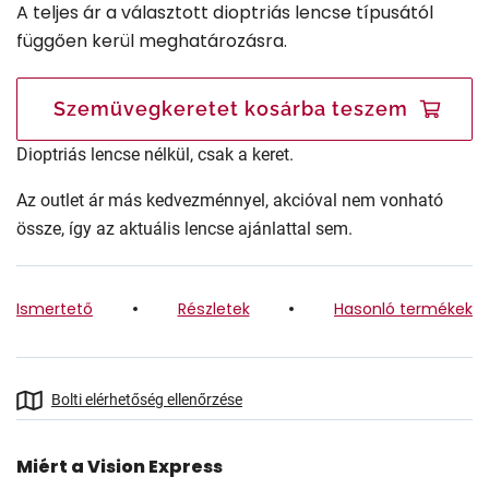
A teljes ár a választott dioptriás lencse típusától
függően kerül meghatározásra.
Szemüvegkeretet kosárba teszem
Dioptriás lencse nélkül, csak a keret.
Az outlet ár más kedvezménnyel, akcióval nem vonható
össze, így az aktuális lencse ajánlattal sem.
Ismertető
Részletek
Hasonló termékek
Bolti elérhetőség ellenőrzése
Miért a Vision Express