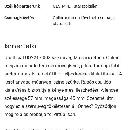
Szállító partnerünk
GLS, MPL Futárszolgálat
Csomagkövetés
Online nyomon követheti csomagja
státuszát
Ismertető
Unofficial UO2217 002 szemüveg M-es méretben. Online
megvásárolható férfi szemüvegkeret, pilóta formája több
arcformához is remekül illik. teljes keretes kialakítással. A
keret anyaga műanyag, színe szürke. Rugós csuklós
kialakítása biztosítja a kényelmes illeszkedést. A lencse
szélessége 57 mm, magassága 45 mm. Szeretné látni,
hogy ez a szemüveg tökéletesen áll Önnek? Győződjön
meg róla és próbálja fel virtuálisan.