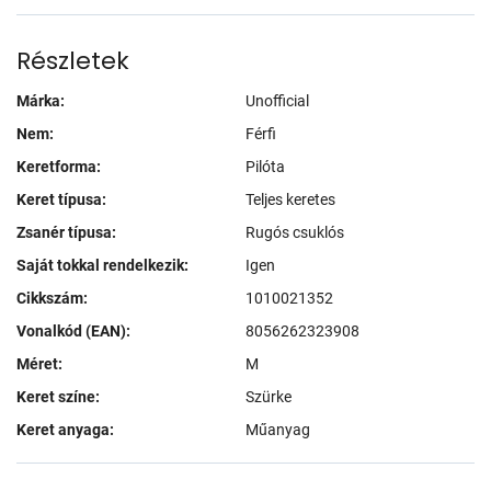
Részletek
Márka:
Unofficial
Nem:
Férfi
Keretforma:
Pilóta
Keret típusa:
Teljes keretes
Zsanér típusa:
Rugós csuklós
Saját tokkal rendelkezik:
Igen
Cikkszám:
1010021352
Vonalkód (EAN):
8056262323908
Méret:
M
Keret színe:
Szürke
Keret anyaga:
Műanyag