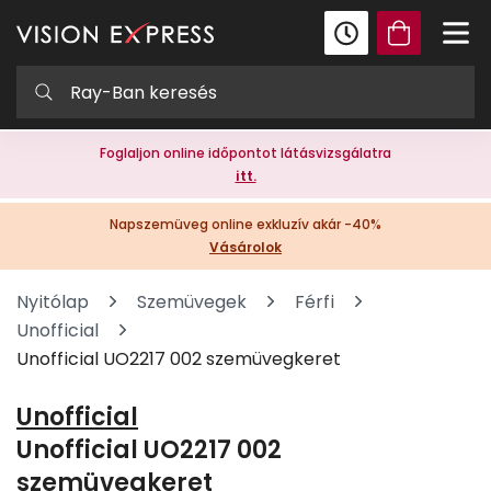
Foglaljon online időpontot látásvizsgálatra
itt.
Napszemüveg online exkluzív akár -40%
Vásárolok
Nyitólap
Szemüvegek
Férfi
Unofficial
Unofficial UO2217 002 szemüvegkeret
Unofficial
Unofficial UO2217 002
szemüvegkeret