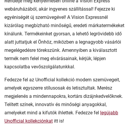
Rendelje meg kényelmesen online a Vision Express
webáruházából, akár ingyenes szállítással! Fejezze ki
egyéniségét új szemüvegével! A Vision Expressnél
kizárólag megbízható minőségű, eredeti márkatermékeket
kínálunk. Termékeinket gyorsan, a lehető legrövidebb idő
alatt juttatjuk el Önhöz, miközben a legnagyobb vásárlói
megelégedésre törekszünk. Amennyiben a kiválasztott
termék nem felel meg elvárásainak, kérjük, lépjen
kapcsolatba vevőszolgálatunkkal.
Fedezze fel az Unofficial kollekció modern szemüvegeit,
amelyek egyszerre stílusosak és letisztultak. Merész
megjelenés a mindennapokra, kortárs dizájnkedvelőknek.
Telített színek, innovatív és minőségi anyagokkal,
amelyeket mind a kifutók ihlettek. Fedezze fel
legújabb
Unofficial kollekciónkat
itt is!