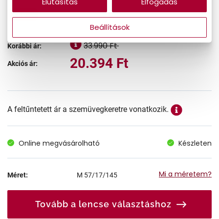
Elutasítás
Elfogadás
-40%
Beállítások
33.990 Ft
Korábbi ár:
20.394 Ft
Akciós ár:
A feltűntetett ár a szemüvegkeretre vonatkozik.
Online megvásárolható
Készleten
Mi a méretem?
Méret:
M
57/17/145
Tovább a lencse választáshoz