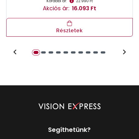
Korábbi ár:
22.990 Ft
Akciós ár:
16.093 Ft
Részletek
Segíthetünk?