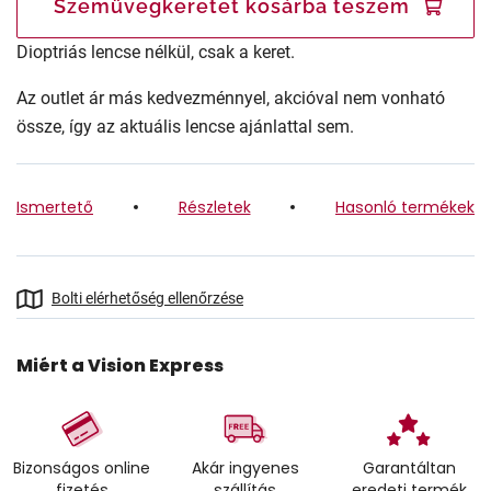
Szemüvegkeretet kosárba teszem
Dioptriás lencse nélkül, csak a keret.
Az outlet ár más kedvezménnyel, akcióval nem vonható
össze, így az aktuális lencse ajánlattal sem.
Ismertető
Részletek
Hasonló termékek
Bolti elérhetőség ellenőrzése
Miért a Vision Express
Bizonságos online
Akár ingyenes
Garantáltan
fizetés
szállítás
eredeti termék