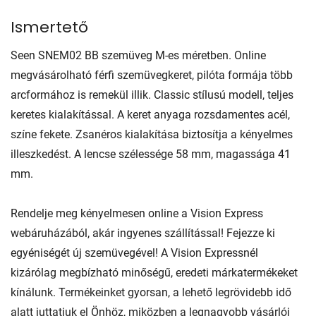
Ismertető
Seen SNEM02 BB szemüveg M-es méretben. Online
megvásárolható férfi szemüvegkeret, pilóta formája több
arcformához is remekül illik. Classic stílusú modell, teljes
keretes kialakítással. A keret anyaga rozsdamentes acél,
színe fekete. Zsanéros kialakítása biztosítja a kényelmes
illeszkedést. A lencse szélessége 58 mm, magassága 41
mm.
Rendelje meg kényelmesen online a Vision Express
webáruházából, akár ingyenes szállítással! Fejezze ki
egyéniségét új szemüvegével! A Vision Expressnél
kizárólag megbízható minőségű, eredeti márkatermékeket
kínálunk. Termékeinket gyorsan, a lehető legrövidebb idő
alatt juttatjuk el Önhöz, miközben a legnagyobb vásárlói