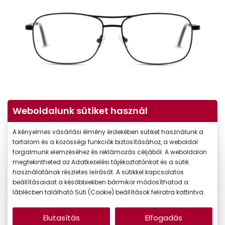
Weboldalunk sütiket használ
A kényelmes vásárlási élmény érdekében sütiket használunk a
tartalom és a közösségi funkciók biztosításához, a weboldal
forgalmunk elemzéséhez és reklámozás céljából. A weboldalon
megtekintheted az Adatkezelési tájékoztatónkat és a sütik
használatának részletes leírását. A sütikkel kapcsolatos
beállításaidat a későbbiekben bármikor módosíthatod a
-30%
láblécben található Süti (Cookie) beállítások feliratra kattintva.
Elutasítás
Elfogadás
22.990 Ft
Korábbi ár: