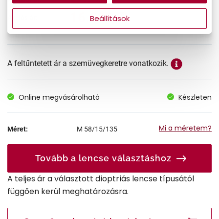
16.093 Ft
Beállítások
Akciós ár:
A feltűntetett ár a szemüvegkeretre vonatkozik.
Online megvásárolható
Készleten
Mi a méretem?
Méret:
M
58/15/135
Tovább a lencse választáshoz
A teljes ár a választott dioptriás lencse típusától
függően kerül meghatározásra.