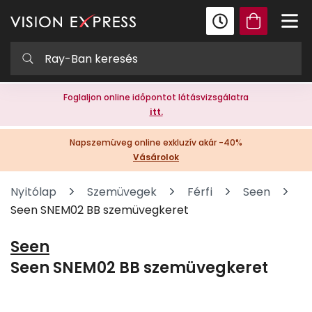
Foglaljon online időpontot látásvizsgálatra
itt.
Napszemüveg online exkluzív akár -40%
Vásárolok
Nyitólap
Szemüvegek
Férfi
Seen
Seen SNEM02 BB szemüvegkeret
Seen
Seen SNEM02 BB szemüvegkeret