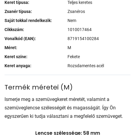
Keret típusa:
Teljes keretes
Zsanér típusa:
Zsanéros
Saját tokkal rendelkezik:
Nem
Cikkszám:
1010017464
Vonalkód (EAN):
8719154100284
Méret:
M
Keret színe:
Fekete
Keret anyaga:
Rozsdamentes acél
Termék méretei
(
M
)
Ismerje meg a szemüvegkeret méretét, valamint a
szemüveglencse szélességét és magasságát. Így Ön
egyszerűen ki tudja választani a megfelelő szemüveget.
Lencse szélessége: 58 mm