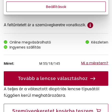
33.990 Ft
Ár:
Beállítások
A feltűntetett ár a szemüvegkeretre vonatkozik.
Online megvásárolható
Készleten
Ingyenes szállítás
Mi a méretem?
Méret:
M
55/18/145
Tovább a lencse választáshoz
A teljes ár a választott dioptriás lencse típusától
függően kerül meghatározásra.
Szemüvegkeretet kosárba teszem