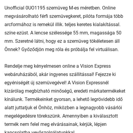
Unofficial 0UO1195 szemüveg M-es méretben. Online
megvásárolható férfi szemüvegkeret, pilóta formája több
arcformához is remekül illik. teljes keretes kialakítással.
színe ezüst. A lencse szélessége 55 mm, magassága 50
mm. Szeretné látni, hogy ez a szemüveg tökéletesen áll
Önnek? Győződjön meg róla és próbálja fel virtuálisan.
Rendelje meg kényelmesen online a Vision Express
webáruházából, akár ingyenes szállítással! Fejezze ki
egyéniségét új szemüvegével! A Vision Expressnél
kizárólag megbízható minőségű, eredeti márkatermékeket
kínálunk. Termékeinket gyorsan, a lehető legrövidebb idő
alatt juttatjuk el Önhöz, miközben a legnagyobb vásárlói
megelégedésre törekszünk. Amennyiben a kiválasztott
termék nem felel meg elvárásainak, kérjük, lépjen
kapcsolatba vevőszolgálatunkkal.