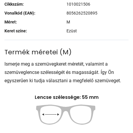
Cikkszám:
1010021506
Vonalkód (EAN):
8056262520895
Méret:
M
Keret színe:
Ezüst
Termék méretei
(
M
)
Ismerje meg a szemüvegkeret méretét, valamint a
szemüveglencse szélességét és magasságát. Így Ön
egyszerűen ki tudja választani a megfelelő szemüveget.
Lencse szélessége: 55 mm