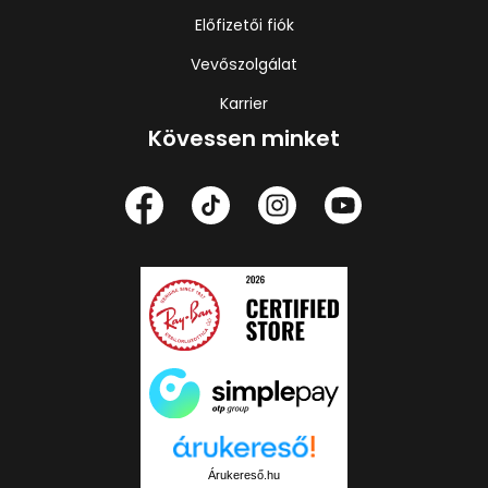
Előfizetői fiók
Vevőszolgálat
Karrier
Kövessen minket
Árukereső.hu