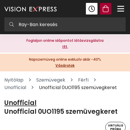
Foglaljon online időpontot látásvizsgálatra
itt.
Napszemüveg online exkluzív akár -40%
Vásárolok
Nyitólap
Szemüvegek
Férfi
Unofficial
Unofficial 0UO1195 szemüvegkeret
Unofficial
Unofficial 0UO1195 szemüvegkeret
VIRTUÁLIS
PRÓBA