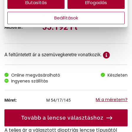
Elutasítás
Elfogadás
68.990 Ft
Korábbi ár:
Beállítások
55.192 Ft
Akciós ár:
A feltűntetett ár a szemüvegkeretre vonatkozik.
Online megvásárolható
Készleten
Ingyenes szállítás
Mi a méretem?
Méret:
M
54/17/145
Tovább a lencse választáshoz
A teljes ár a választott dioptriás lencse típusától