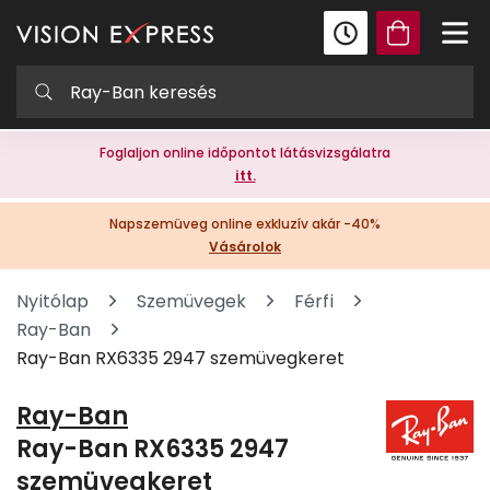
Foglaljon online időpontot látásvizsgálatra
itt.
Napszemüveg online exkluzív akár -40%
Vásárolok
Nyitólap
Szemüvegek
Férfi
Ray-Ban
Ray-Ban RX6335 2947 szemüvegkeret
Ray-Ban
Ray-Ban RX6335 2947
szemüvegkeret