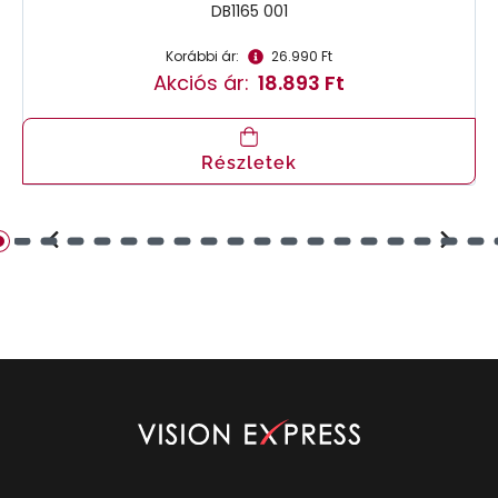
DB1165 001
Korábbi ár:
26.990 Ft
Akciós ár:
18.893 Ft
Részletek