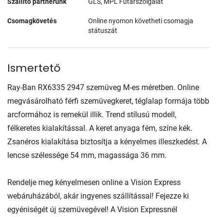
Szállító partnerünk
GLS, MPL Futárszolgálat
Csomagkövetés
Online nyomon követheti csomagja
státuszát
Ismertető
Ray-Ban RX6335 2947 szemüveg M-es méretben. Online
megvásárolható férfi szemüvegkeret, téglalap formája több
arcformához is remekül illik. Trend stílusú modell,
félkeretes kialakítással. A keret anyaga fém, színe kék.
Zsanéros kialakítása biztosítja a kényelmes illeszkedést. A
lencse szélessége 54 mm, magassága 36 mm.
Rendelje meg kényelmesen online a Vision Express
webáruházából, akár ingyenes szállítással! Fejezze ki
egyéniségét új szemüvegével! A Vision Expressnél