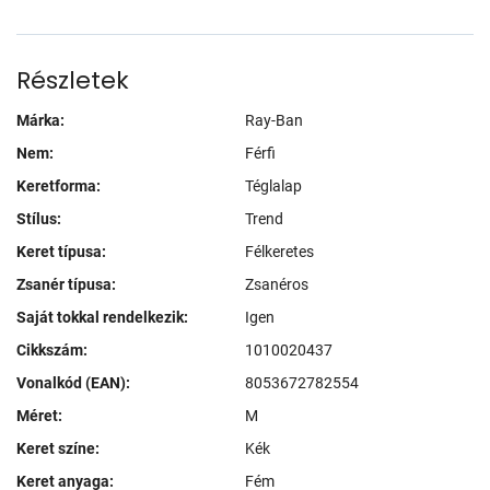
Részletek
Márka:
Ray-Ban
Nem:
Férfi
Keretforma:
Téglalap
Stílus:
Trend
Keret típusa:
Félkeretes
Zsanér típusa:
Zsanéros
Saját tokkal rendelkezik:
Igen
Cikkszám:
1010020437
Vonalkód (EAN):
8053672782554
Méret:
M
Keret színe:
Kék
Keret anyaga:
Fém