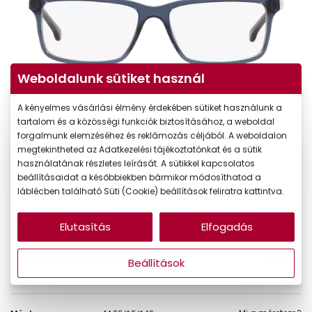
Weboldalunk sütiket használ
A kényelmes vásárlási élmény érdekében sütiket használunk a
tartalom és a közösségi funkciók biztosításához, a weboldal
forgalmunk elemzéséhez és reklámozás céljából. A weboldalon
megtekintheted az Adatkezelési tájékoztatónkat és a sütik
használatának részletes leírását. A sütikkel kapcsolatos
beállításaidat a későbbiekben bármikor módosíthatod a
41.990 Ft
láblécben található Süti (Cookie) beállítások feliratra kattintva.
Ár:
Elutasítás
Elfogadás
A feltűntetett ár a szemüvegkeretre vonatkozik.
Online megvásárolható
Készleten
Beállítások
Ingyenes szállítás