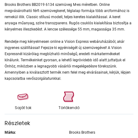
Brooks Brothers BB2019 6134 szemüveg M-es méretben. Online
megvásárolható férfi szemüvegkeret, téglalap formája több arcformához is
remekül illik. Classic stílusú modell, teljes keretes kialakítással. A keret
anyaga műanyag, színe transzparens. Rugós csuklós kialakítása biztosítja a
kényelmes illeszkedést. A lencse szélessége 55 mm, magassága 35 mm.
Rendelje meg kényelmesen online a Vision Express webáruházából, akár
ingyenes szállítással! Fejezze ki egyéniségét új szemüvegével! A Vision
Expressnél kizárólag megbízható minőségű, eredeti márkatermékeket
kínálunk. Termékeinket gyorsan, a lehető legrövidebb idő alatt juttatjuk el
Önhöz, miközben a legnagyobb vásárlói megelégedésre törekszünk.
Amennyiben a kiválasztott termék nem felel meg elvárásainak, kérjük, lépjen
kapcsolatba vevőszolgálatunkkal.
Saját tok
Törlőkendő
Részletek
Márka:
Brooks Brothers