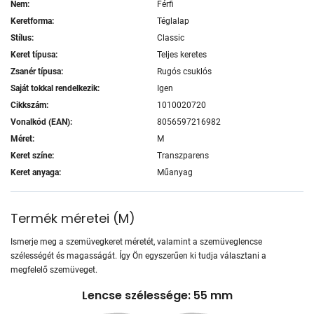
Nem:
Férfi
Keretforma:
Téglalap
Stílus:
Classic
Keret típusa:
Teljes keretes
Zsanér típusa:
Rugós csuklós
Saját tokkal rendelkezik:
Igen
Cikkszám:
1010020720
Vonalkód (EAN):
8056597216982
Méret:
M
Keret színe:
Transzparens
Keret anyaga:
Műanyag
Termék méretei
(
M
)
Ismerje meg a szemüvegkeret méretét, valamint a szemüveglencse
szélességét és magasságát. Így Ön egyszerűen ki tudja választani a
megfelelő szemüveget.
Lencse szélessége: 55 mm