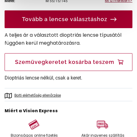
Mi a méretem?
Méret:
M
55/15/145
Tovább a lencse választáshoz
A teljes ár a választott dioptriás lencse típusától
függően kerül meghatározásra.
Szemüvegkeretet kosárba teszem
Dioptriás lencse nélkül, csak a keret.
Bolti elérhetőség ellenőrzése
Miért a Vision Express
Bizonságos online fizetés
Akár ingyenes szállítás