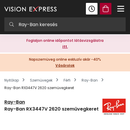
Foglaljon online időpontot látásvizsgálatra
itt.
Napszemüveg online exkluzív akár -40%
Vásárolok
Nyitólap
Szemüvegek
Férfi
Ray-Ban
Ray-Ban RX3447V 2620 szemüvegkeret
Ray-Ban
Ray-Ban RX3447V 2620 szemüvegkeret