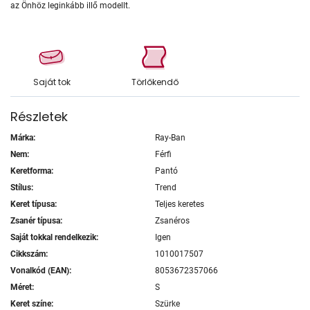
az Önhöz leginkább illő modellt.
Saját tok
Törlőkendő
Részletek
Márka:
Ray-Ban
Nem:
Férfi
Keretforma:
Pantó
Stílus:
Trend
Keret típusa:
Teljes keretes
Zsanér típusa:
Zsanéros
Saját tokkal rendelkezik:
Igen
Cikkszám:
1010017507
Vonalkód (EAN):
8053672357066
Méret:
S
Keret színe:
Szürke