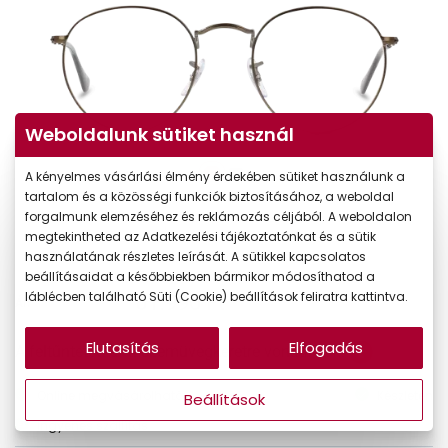
Weboldalunk sütiket használ
A kényelmes vásárlási élmény érdekében sütiket használunk a
tartalom és a közösségi funkciók biztosításához, a weboldal
forgalmunk elemzéséhez és reklámozás céljából. A weboldalon
megtekintheted az Adatkezelési tájékoztatónkat és a sütik
használatának részletes leírását. A sütikkel kapcsolatos
beállításaidat a későbbiekben bármikor módosíthatod a
láblécben található Süti (Cookie) beállítások feliratra kattintva.
61.990 Ft
Ár:
Elutasítás
Elfogadás
A feltűntetett ár a szemüvegkeretre vonatkozik.
Online megvásárolható
Készleten
Beállítások
Ingyenes szállítás