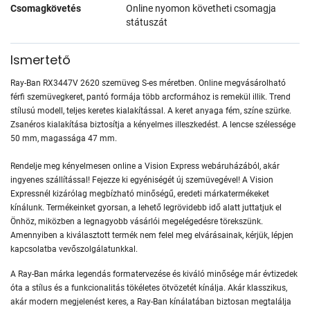
Csomagkövetés
Online nyomon követheti csomagja
státuszát
Ismertető
Ray-Ban RX3447V 2620 szemüveg S-es méretben. Online megvásárolható
férfi szemüvegkeret, pantó formája több arcformához is remekül illik. Trend
stílusú modell, teljes keretes kialakítással. A keret anyaga fém, színe szürke.
Zsanéros kialakítása biztosítja a kényelmes illeszkedést. A lencse szélessége
50 mm, magassága 47 mm.
Rendelje meg kényelmesen online a Vision Express webáruházából, akár
ingyenes szállítással! Fejezze ki egyéniségét új szemüvegével! A Vision
Expressnél kizárólag megbízható minőségű, eredeti márkatermékeket
kínálunk. Termékeinket gyorsan, a lehető legrövidebb idő alatt juttatjuk el
Önhöz, miközben a legnagyobb vásárlói megelégedésre törekszünk.
Amennyiben a kiválasztott termék nem felel meg elvárásainak, kérjük, lépjen
kapcsolatba vevőszolgálatunkkal.
A Ray-Ban márka legendás formatervezése és kiváló minősége már évtizedek
óta a stílus és a funkcionalitás tökéletes ötvözetét kínálja. Akár klasszikus,
akár modern megjelenést keres, a Ray-Ban kínálatában biztosan megtalálja