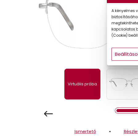
Gyermek
A kényelmes v
biztosításáho
megtekintheted
kapcsolatos b
(Cookie) beállí
Beállításo
Virtuális próba
Ismertető
Részle