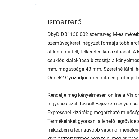
Ismertető
DbyD DB1138 002 szemüveg M-es méretben
szemüvegkeret, négyzet formája több arcfo
stílusú modell, félkeretes kialakítással. 
csuklós kialakítása biztosítja a kényelmes
mm, magassága 43 mm. Szeretné látni, ho
Önnek? Győződjön meg róla és próbálja fel
Rendelje meg kényelmesen online a Visio
ingyenes szállítással! Fejezze ki egyénis
Expressnél kizárólag megbízható minőség
Termékeinket gyorsan, a lehető legrövidebb
miközben a legnagyobb vásárlói megelég
kiválasztott termék nem felel meg elvárás