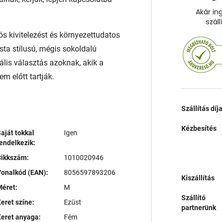
Akár in
száll
ós kivitelezést és környezettudatos
sta stílusú, mégis sokoldalú
ális választás azoknak, akik a
m előtt tartják.
Szállítás díj
Kézbesítés
aját tokkal
Igen
endelkezik:
Cikkszám:
1010020946
onalkód (EAN):
8056597893206
Kiszállítás
éret:
M
Szállító
eret színe:
Ezüst
partnerünk
eret anyaga:
Fém