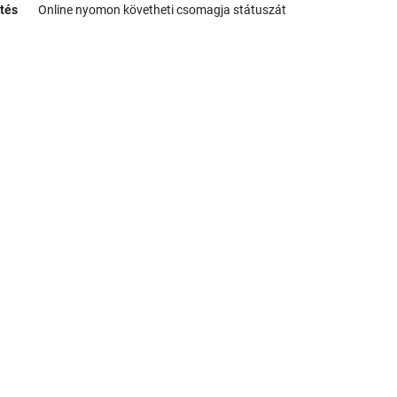
tés
Online nyomon követheti csomagja státuszát