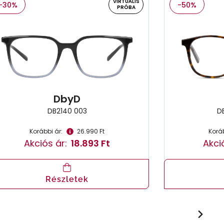
VIRTUÁLIS
-30%
-50%
PRÓBA
DbyD
DB2140 003
D
Korábbi ár:
26.990 Ft
Koráb
Akciós ár:
18.893 Ft
Akci
Részletek