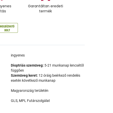
gyenes
Garantáltan eredeti
ítás
termék
a
ingyenes
Dioptriás szemüveg:
5-21 munkanap lencsétől
függően
Szemüveg keret:
12 óráig beérkező rendelés
esetén következő munkanap
Magyarország területén
GLS, MPL Futárszolgálat