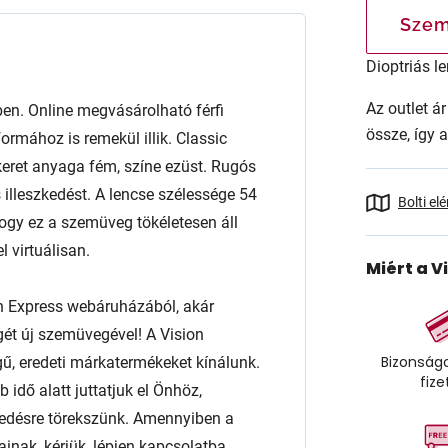
Szem
Dioptriás le
Az outlet 
. Online megvásárolható férfi
össze, így 
rmához is remekül illik. Classic
A keret anyaga fém, színe ezüst. Rugós
 illeszkedést. A lencse szélessége 54
Bolti el
gy ez a szemüveg tökéletesen áll
 virtuálisan.
Miért a V
n Express webáruházából, akár
égét új szemüvegével! A Vision
Bizonságo
ű, eredeti márkatermékeket kínálunk.
fize
 idő alatt juttatjuk el Önhöz,
edésre törekszünk. Amennyiben a
ainak, kérjük, lépjen kapcsolatba