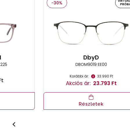
VIRTUÁL
-30%
PRÓB
l
DbyD
225
DBOM9019 EE00
Korábbi ár:
33.990 Ft
Ft
Akciós ár:
23.793 Ft
Részletek