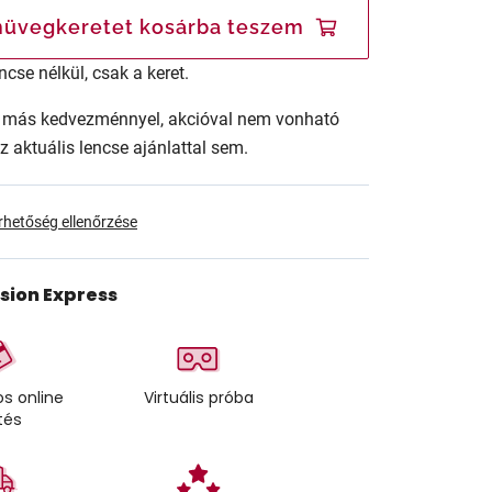
üvegkeretet kosárba teszem
ncse nélkül, csak a keret.
ár más kedvezménnyel, akcióval nem vonható
az aktuális lencse ajánlattal sem.
érhetőség ellenőrzése
ision Express
s online
Virtuális próba
tés