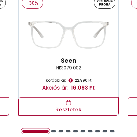
IS
VIRTUÁLIS
-30%
A
PRÓBA
Seen
NE3079 002
Korábbi ár:
22.990 Ft
Akciós ár:
16.093 Ft
Részletek