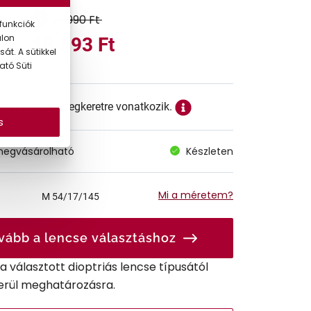
26.990 Ft
funkciók
alon
18.893 Ft
át. A sütikkel
ató Süti
ett ár a szemüvegkeretre vonatkozik.
s
megvásárolható
Készleten
Mi a méretem?
M
54/17/145
vább a lencse választáshoz
r a választott dioptriás lencse típusától
erül meghatározásra.