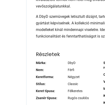
vevőszolgálatunkkal.
A DbyD szemüvegek letisztult dizájnt, tart
gyártást képviselnek. A kollekció minimali
modelleket kínál mindennapi viseletre. Ide
funkcionalitást és fenntarthatóságot is sze
Részletek
Márka:
DbyD
S
r
Nem:
Férfi
Keretforma:
Négyzet
V
Stílus:
Classic
M
Keret típusa:
Félkeretes
K
Zsanér típusa:
Rugós csuklós
K