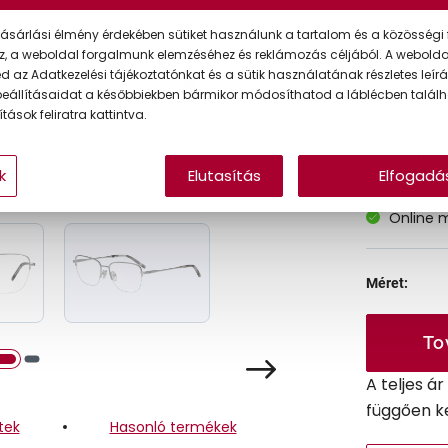
Korábbi ár:
ásárlási élmény érdekében sütiket használunk a tartalom és a közösségi 
z, a weboldal forgalmunk elemzéséhez és reklámozás céljából. A webold
Akciós ár:
 az Adatkezelési tájékoztatónkat és a sütik használatának részletes leírás
eállításaidat a későbbiekben bármikor módosíthatod a láblécben találh
tások feliratra kattintva.
A feltűntet
k
Elutasítás
Elfogadá
Online 
Méret:
To
A teljes á
függően k
tek
Hasonló termékek