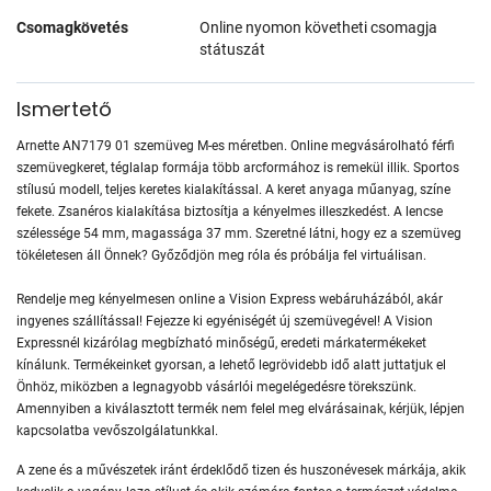
Csomagkövetés
Online nyomon követheti csomagja
státuszát
Ismertető
Arnette AN7179 01 szemüveg M-es méretben. Online megvásárolható férfi
szemüvegkeret, téglalap formája több arcformához is remekül illik. Sportos
stílusú modell, teljes keretes kialakítással. A keret anyaga műanyag, színe
fekete. Zsanéros kialakítása biztosítja a kényelmes illeszkedést. A lencse
szélessége 54 mm, magassága 37 mm. Szeretné látni, hogy ez a szemüveg
tökéletesen áll Önnek? Győződjön meg róla és próbálja fel virtuálisan.
Rendelje meg kényelmesen online a Vision Express webáruházából, akár
ingyenes szállítással! Fejezze ki egyéniségét új szemüvegével! A Vision
Expressnél kizárólag megbízható minőségű, eredeti márkatermékeket
kínálunk. Termékeinket gyorsan, a lehető legrövidebb idő alatt juttatjuk el
Önhöz, miközben a legnagyobb vásárlói megelégedésre törekszünk.
Amennyiben a kiválasztott termék nem felel meg elvárásainak, kérjük, lépjen
kapcsolatba vevőszolgálatunkkal.
A zene és a művészetek iránt érdeklődő tizen és huszonévesek márkája, akik