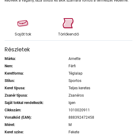
kedvelik a vagány, laza stílust és akik számára fontos a természet védelme.
Saját tok
Törlőkendő
Részletek
Márka:
Arnette
Nem:
Férfi
Keretforma:
Téglalap
Stílus:
Sportos
Keret típusa:
Teljes keretes
Zsanér típusa:
Zsanéros
Saját tokkal rendelkezik:
Igen
Cikkszám:
1010020911
Vonalkód (EAN):
888392472458
Méret:
M
Keret színe:
Fekete