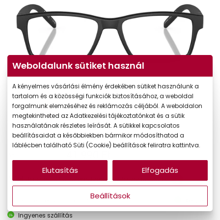
Weboldalunk sütiket használ
A kényelmes vásárlási élmény érdekében sütiket használunk a
tartalom és a közösségi funkciók biztosításához, a weboldal
forgalmunk elemzéséhez és reklámozás céljából. A weboldalon
megtekintheted az Adatkezelési tájékoztatónkat és a sütik
használatának részletes leírását. A sütikkel kapcsolatos
beállításaidat a későbbiekben bármikor módosíthatod a
láblécben található Süti (Cookie) beállítások feliratra kattintva.
41.990 Ft
Ár:
Elutasítás
Elfogadás
A feltűntetett ár a szemüvegkeretre vonatkozik.
Beállítások
Online megvásárolható
Készleten
Ingyenes szállítás