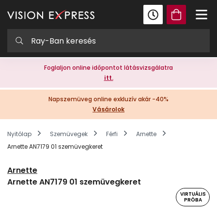
Foglaljon online időpontot látásvizsgálatra
itt.
Napszemüveg online exkluzív akár -40%
Vásárolok
Nyitólap
Szemüvegek
Férfi
Arnette
Arnette AN7179 01 szemüvegkeret
Arnette
Arnette AN7179 01 szemüvegkeret
VIRTUÁLIS
PRÓBA