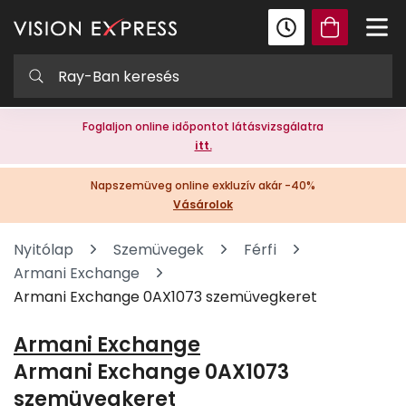
Foglaljon online időpontot látásvizsgálatra
itt.
Napszemüveg online exkluzív akár -40%
Vásárolok
Nyitólap
Szemüvegek
Férfi
Armani Exchange
Armani Exchange 0AX1073 szemüvegkeret
Armani Exchange
Armani Exchange 0AX1073
szemüvegkeret