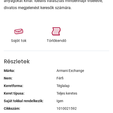
anyagokat kínál. Ideális választás mindennapi viseletre,
divatos megjelenést keresők számára.
Saját tok
Törlőkendő
Részletek
Márka:
Armani Exchange
Nem:
Férfi
Keretforma:
Téglalap
Keret típusa:
Teljes keretes
Saját tokkal rendelkezik:
Igen
Cikkszám:
1010021592