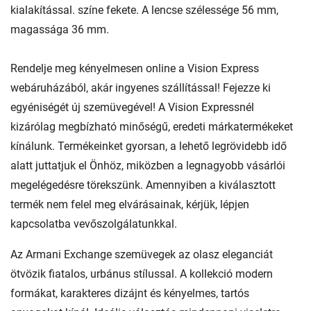
kialakítással. színe fekete. A lencse szélessége 56 mm,
magassága 36 mm.
Rendelje meg kényelmesen online a Vision Express
webáruházából, akár ingyenes szállítással! Fejezze ki
egyéniségét új szemüvegével! A Vision Expressnél
kizárólag megbízható minőségű, eredeti márkatermékeket
kínálunk. Termékeinket gyorsan, a lehető legrövidebb idő
alatt juttatjuk el Önhöz, miközben a legnagyobb vásárlói
megelégedésre törekszünk. Amennyiben a kiválasztott
termék nem felel meg elvárásainak, kérjük, lépjen
kapcsolatba vevőszolgálatunkkal.
Az Armani Exchange szemüvegek az olasz eleganciát
ötvözik fiatalos, urbánus stílussal. A kollekció modern
formákat, karakteres dizájnt és kényelmes, tartós