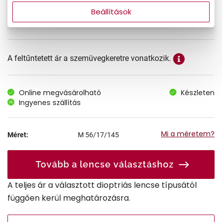
Beállítások
44.990 Ft
Ár:
A feltűntetett ár a szemüvegkeretre vonatkozik.
Online megvásárolható
Készleten
Ingyenes szállítás
Mi a méretem?
Méret:
M
56/17/145
Tovább a lencse választáshoz
A teljes ár a választott dioptriás lencse típusától
függően kerül meghatározásra.