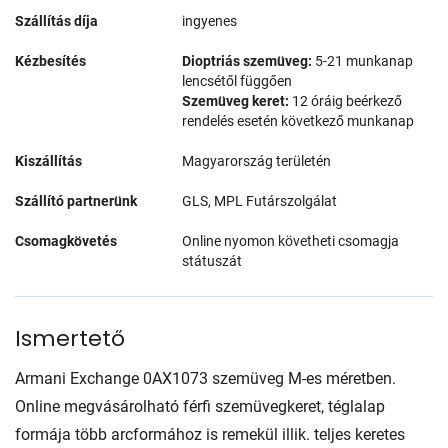
Szállítás díja
ingyenes
Kézbesítés
Dioptriás szemüveg:
5-21 munkanap
lencsétől függően
Szemüveg keret:
12 óráig beérkező
rendelés esetén következő munkanap
Kiszállítás
Magyarország területén
Szállító partnerünk
GLS, MPL Futárszolgálat
Csomagkövetés
Online nyomon követheti csomagja
státuszát
Ismertető
Armani Exchange 0AX1073 szemüveg M-es méretben.
Online megvásárolható férfi szemüvegkeret, téglalap
formája több arcformához is remekül illik. teljes keretes