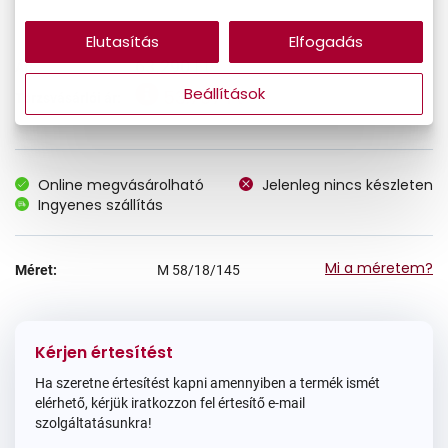
Elutasítás
Elfogadás
63.290 Ft
Ár:
Beállítások
53.797 Ft
Törzsvásárlói ár:
Online megvásárolható
Jelenleg nincs készleten
Ingyenes szállítás
Mi a méretem?
Méret:
M
58/18/145
Kérjen értesítést
Ha szeretne értesítést kapni amennyiben a termék ismét
elérhető, kérjük iratkozzon fel értesítő e-mail
szolgáltatásunkra!