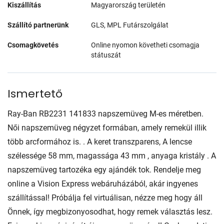
Kiszállítás
Magyarország területén
Szállító partnerünk
GLS, MPL Futárszolgálat
Csomagkövetés
Online nyomon követheti csomagja
státuszát
Ismertető
Ray-Ban RB2231 141833 napszemüveg M-es méretben.
Női napszemüveg négyzet formában, amely remekül illik
több arcformához is. . A keret transzparens, A lencse
szélessége 58 mm, magassága 43 mm , anyaga kristály . A
napszemüveg tartozéka egy ajándék tok. Rendelje meg
online a Vision Express webáruházából, akár ingyenes
szállítással! Próbálja fel virtuálisan, nézze meg hogy áll
Önnek, így megbizonyosodhat, hogy remek választás lesz.