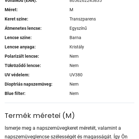
Vonalkód (EAN):
8056262245835
Méret:
M
Keret színe:
Transzparens
Átmenetes lencse:
Egyszínű
Lencse színe:
Barna
Lencse anyaga:
Kristály
Polarizált lencse:
Nem
Tükröződő lencse:
Nem
UV védelem:
UV380
Dioptriás napszemüveg:
Nem
Blue filter:
Nem
Termék méretei
(
M
)
Ismerje meg a napszemüvegkeret méretét, valamint a
napszemüveglencse szélességét és magasságát. Így Ön