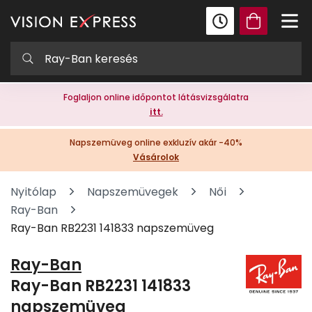
Foglaljon online időpontot látásvizsgálatra
itt.
Napszemüveg online exkluzív akár -40%
Vásárolok
Nyitólap
Napszemüvegek
Női
Ray-Ban
Ray-Ban RB2231 141833 napszemüveg
Ray-Ban
Ray-Ban RB2231 141833
napszemüveg