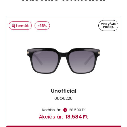
VIRTUÁLIS
Új termék
-35%
PRÓBA
Unofficial
0UO6220
Korábbi ár:
28.590 Ft
Akciós ár:
18.584 Ft