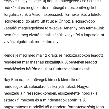
Fejezze ki egyéniségét új napszemüvegével! Csak eredeti
márkákat és megbízható minőségű napszemüvegeket
forgalmazunk a Vision Expressnél. Termékeinket a lehető
legrövidebb idő alatt juttatjuk el Önhöz, a legnagyobb
vásárlói megelégedésre törekedve. Amennyiben termékünk
nem felel meg elvárásainak, kérjük, vegye fel a kapcsolatot
vevőszolgálatunk munkatársaival.
Rendelje meg még ma 12 óráig, és hétköznapokon leadott
rendelését már másnap kiszállítjuk. A pénteken leadott
rendeléseket hétfőn adjuk át futárszolgálatunknak.
Ray-Ban napszemüvegek híresek kiemelkedő
minőségükről, stílusukról és kényelmükről. Nagyon
népszerű a hírességek körében, előszeretettel hordják a
sztárok filmekben és a mindennapok során is. A
hagyományos modellektől a modern formatervezésig több