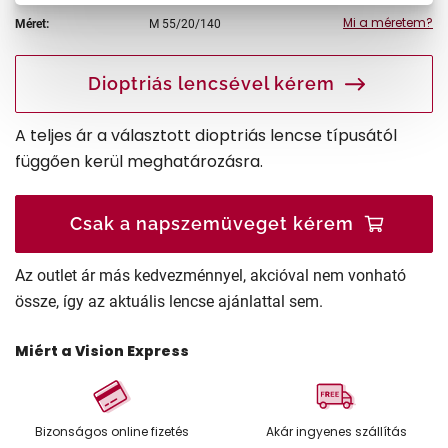
Mi a méretem?
Méret:
M
55/20/140
Dioptriás lencsével kérem
A teljes ár a választott dioptriás lencse típusától
függően kerül meghatározásra.
Csak a napszemüveget kérem
Az outlet ár más kedvezménnyel, akcióval nem vonható
össze, így az aktuális lencse ajánlattal sem.
Miért a Vision Express
Bizonságos online fizetés
Akár ingyenes szállítás