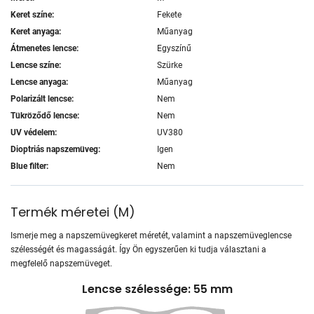
Keret színe:
Fekete
Keret anyaga:
Műanyag
Átmenetes lencse:
Egyszínű
Lencse színe:
Szürke
Lencse anyaga:
Műanyag
Polarizált lencse:
Nem
Tükröződő lencse:
Nem
UV védelem:
UV380
Dioptriás napszemüveg:
Igen
Blue filter:
Nem
Termék méretei
(
M
)
Ismerje meg a napszemüvegkeret méretét, valamint a napszemüveglencse
szélességét és magasságát. Így Ön egyszerűen ki tudja választani a
megfelelő napszemüveget.
Lencse szélessége: 55 mm