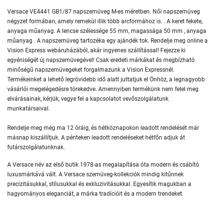
Versace VE4441 GB1/87 napszemüveg M-es méretben. Női napszemüveg
négyzet formában, amely remekül illik több arcformához is. . A keret fekete,
anyaga műanyag. A lencse szélessége 55 mm, magassága 50 mm , anyaga
műanyag . A napszemüveg tartozéka egy ajándék tok. Rendelje meg online a
Vision Express webáruházából, akár ingyenes szállítással! Fejezze ki
egyéniségét új napszemüvegével! Csak eredeti márkákat és megbízható
minőségű napszemüvegeket forgalmazunk a Vision Expressnél.
Termékeinket a lehető legrövidebb idő alatt juttatjuk el Önhöz, a legnagyobb
vásárlói megelégedésre törekedve. Amennyiben termékünk nem felel meg
elvárásainak, kérjük, vegye fel a kapcsolatot vevőszolgálatunk
munkatársaival.
Rendelje meg még ma 12 óráig, és hétköznapokon leadott rendelését már
másnap kiszállítjuk. A pénteken leadott rendeléseket hétfőn adjuk át
futárszolgálatunknak.
A Versace név az első butik 1978-as megalapítása óta modern és csábító
luxusmárkává vált. A Versace szemüveg-kollekciók mindig kitűnnek
precizitásukkal, stílusukkal és exkluzivitásukkal. Egyesítik magukban a
hagyományos eleganciát, a márka tradícióit és a modern trendeket.