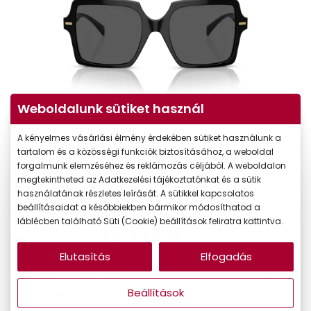
Weboldalunk sütiket használ
A kényelmes vásárlási élmény érdekében sütiket használunk a
tartalom és a közösségi funkciók biztosításához, a weboldal
forgalmunk elemzéséhez és reklámozás céljából. A weboldalon
-20%
megtekintheted az Adatkezelési tájékoztatónkat és a sütik
használatának részletes leírását. A sütikkel kapcsolatos
beállításaidat a későbbiekben bármikor módosíthatod a
91.790 Ft
Korábbi ár:
láblécben található Süti (Cookie) beállítások feliratra kattintva.
73.432 Ft
Akciós ár:
Elutasítás
Elfogadás
Online megvásárolható
Készleten
Beállítások
Ingyenes szállítás