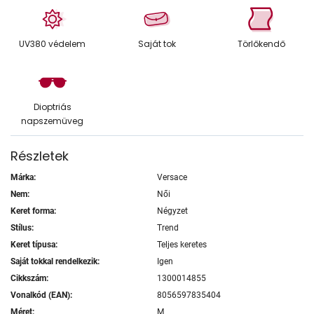
UV380 védelem
Saját tok
Törlőkendő
Dioptriás
napszemüveg
Részletek
Márka:
Versace
Nem:
Női
Keret forma:
Négyzet
Stílus:
Trend
Keret típusa:
Teljes keretes
Saját tokkal rendelkezik:
Igen
Cikkszám:
1300014855
Vonalkód (EAN):
8056597835404
Méret:
M