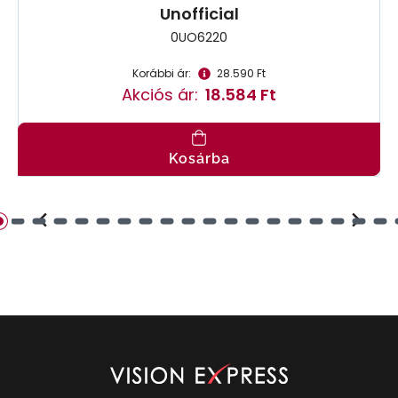
Unofficial
0UO6220
Korábbi ár:
28.590 Ft
Akciós ár:
18.584 Ft
Kosárba