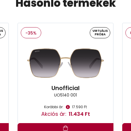
Hasonló termékek
IS
VIRTUÁLIS
-35%
A
PRÓBA
Unofficial
UO5140 001
Korábbi ár:
17.590 Ft
Akciós ár:
11.434 Ft