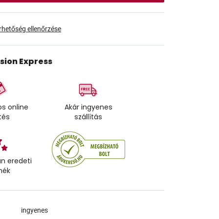
érhetőség ellenőrzése
ision Express
s online
Akár ingyenes
tés
szállítás
n eredeti
mék
a
ingyenes