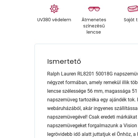
UV380 védelem
Átmenetes
Saját 
színezésű
lencse
Ismertető
Ralph Lauren RL8201 50018G napszemüv
négyzet formában, amely remekül illik több
lencse szélessége 56 mm, magassága 51
napszemüveg tartozéka egy ajándék tok. 
webáruházából, akár ingyenes szállítással
napszemüvegével! Csak eredeti márkáka
napszemüvegeket forgalmazunk a Vision E
legrövidebb idő alatt juttatjuk el Önhöz,