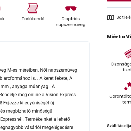
Bolti el
tok
Törlőkendő
Dioptriás
napszemüveg
Miért a V
Bizonságo
fize
eg M-es méretben. Női napszemüveg
 arcformához is. . A keret fekete, A
 mm , anyaga műanyag . A
Rendelje meg online a Vision Express
Garantálta
ter
! Fejezze ki egyéniségét új
t és megbízható minőségű
xpressnél. Termékeinket a lehető
Szállítás díj
 a legnagyobb vásárlói megelégedésre