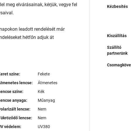
l meg elvárásainak, kérjük, vegye fel
Kézbesítés
saival.
napokon leadott rendelését már
Kiszállítás
endeléseket hétfőn adjuk át
Szállító
partnerünk
Csomagköve
eret színe:
Fekete
tmenetes lencse:
Átmenetes
encse színe:
Kék
Lencse anyaga:
Műanyag
olarizált lencse:
Nem
ükröződő lencse:
Nem
UV védelem:
UV380