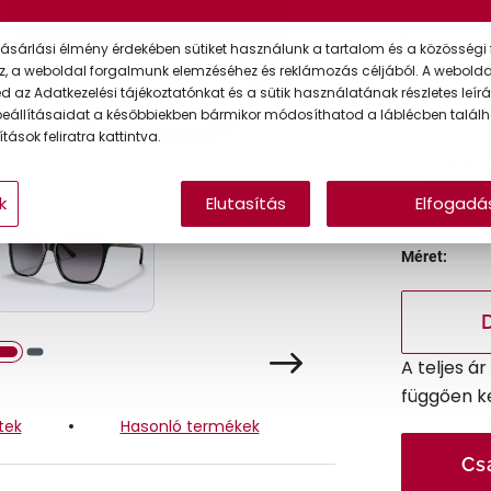
Ár:
ásárlási élmény érdekében sütiket használunk a tartalom és a közösségi 
z, a weboldal forgalmunk elemzéséhez és reklámozás céljából. A webold
Törzsvásárlói
 az Adatkezelési tájékoztatónkat és a sütik használatának részletes leírás
eállításaidat a későbbiekben bármikor módosíthatod a láblécben találh
tások feliratra kattintva.
Online 
Ingyenes
k
Elutasítás
Elfogadá
Méret:
A teljes á
függően k
tek
Hasonló termékek
Cs