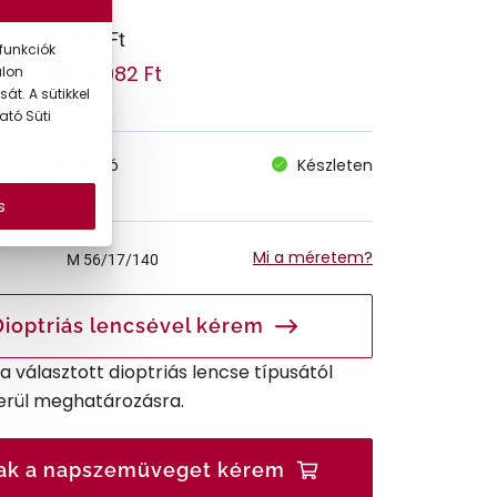
89.390 Ft
funkciók
75.982 Ft
alon
 ár:
át. A sütikkel
ató Süti
megvásárolható
Készleten
 szállítás
s
Mi a méretem?
M
56/17/140
Dioptriás lencsével kérem
r a választott dioptriás lencse típusától
erül meghatározásra.
ak a napszemüveget kérem