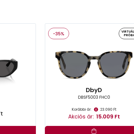
VIRTUÁL
-35%
PRÓB
n
DbyD
DBSF5003 FHC0
Korábbi ár:
23.090 Ft
Ft
Akciós ár:
15.009 Ft