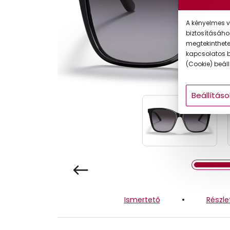
Gyermek
A kényelmes v
biztosításáho
megtekintheted
kapcsolatos b
(Cookie) beállí
Beállításo
Ismertető
Részle