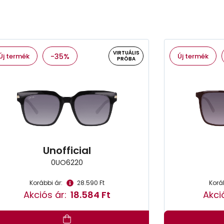
VIRTUÁLIS
Új termék
-35%
Új termék
PRÓBA
Unofficial
0UO6220
Korábbi ár:
28.590 Ft
Koráb
Akciós ár:
18.584 Ft
Akci