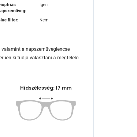
ioptriás
Igen
napszemüveg:
lue filter:
Nem
, valamint a napszemüveglencse
rűen ki tudja választani a megfelelő
Hídszélesség: 17 mm