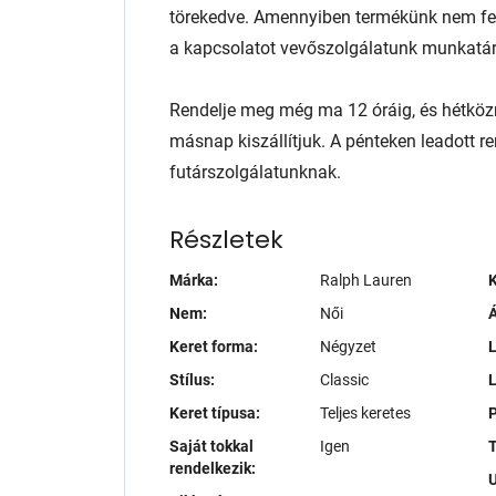
törekedve. Amennyiben termékünk nem fele
a kapcsolatot vevőszolgálatunk munkatár
Rendelje meg még ma 12 óráig, és hétköz
másnap kiszállítjuk. A pénteken leadott r
futárszolgálatunknak.
Részletek
Márka:
Ralph Lauren
K
Nem:
Női
Á
Keret forma:
Négyzet
L
Stílus:
Classic
Keret típusa:
Teljes keretes
P
Saját tokkal
Igen
T
rendelkezik: