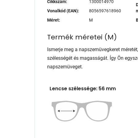
Cikkszám:
1300014970
D
Vonalkód (EAN):
8056597618960
Méret:
M
B
Termék méretei
(
M
)
Ismerje meg a napszemüvegkeret méretét
szélességét és magasságát. Így Ön egysze
napszemüveget.
Lencse szélessége: 56 mm