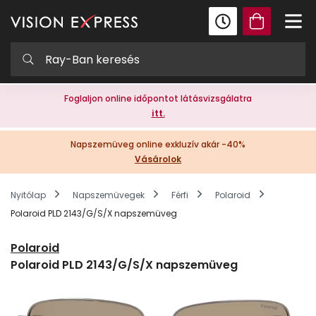
Foglaljon online időpontot látásvizsgálatra
itt.
Napszemüveg online exkluzív akár -40%
Vásárolok
Nyitólap
Napszemüvegek
Férfi
Polaroid
Polaroid PLD 2143/G/S/X napszemüveg
Polaroid
Polaroid PLD 2143/G/S/X napszemüveg