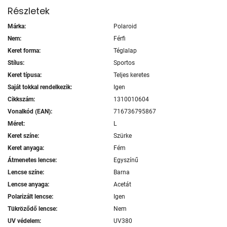
Részletek
Márka:
Polaroid
Nem:
Férfi
Keret forma:
Téglalap
Stílus:
Sportos
Keret típusa:
Teljes keretes
Saját tokkal rendelkezik:
Igen
Cikkszám:
1310010604
Vonalkód (EAN):
716736795867
Méret:
L
Keret színe:
Szürke
Keret anyaga:
Fém
Átmenetes lencse:
Egyszínű
Lencse színe:
Barna
Lencse anyaga:
Acetát
Polarizált lencse:
Igen
Tükröződő lencse:
Nem
UV védelem:
UV380