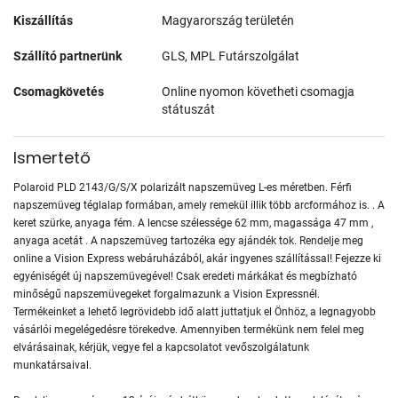
Kiszállítás
Magyarország területén
Szállító partnerünk
GLS, MPL Futárszolgálat
Csomagkövetés
Online nyomon követheti csomagja
státuszát
Ismertető
Polaroid PLD 2143/G/S/X polarizált napszemüveg L-es méretben. Férfi
napszemüveg téglalap formában, amely remekül illik több arcformához is. . A
keret szürke, anyaga fém. A lencse szélessége 62 mm, magassága 47 mm ,
anyaga acetát . A napszemüveg tartozéka egy ajándék tok. Rendelje meg
online a Vision Express webáruházából, akár ingyenes szállítással! Fejezze ki
egyéniségét új napszemüvegével! Csak eredeti márkákat és megbízható
minőségű napszemüvegeket forgalmazunk a Vision Expressnél.
Termékeinket a lehető legrövidebb idő alatt juttatjuk el Önhöz, a legnagyobb
vásárlói megelégedésre törekedve. Amennyiben termékünk nem felel meg
elvárásainak, kérjük, vegye fel a kapcsolatot vevőszolgálatunk
munkatársaival.