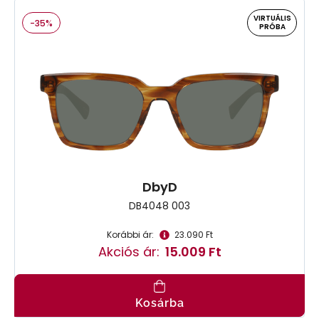
VIRTUÁLIS
-35%
PRÓBA
DbyD
DB4048 003
Korábbi ár:
23.090 Ft
Akciós ár:
15.009 Ft
Kosárba