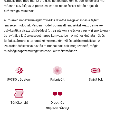
Rendelje meg még ma 12 óráig, és hétköznapokon leadott rendelését már
másnap kiszállítjuk. A pénteken leadott rendeléseket hétfőn adjuk át
futárszolgálatunknak.
A Polaroid napszemüvegek ötvözik a divatos megjelenést és a fejlett
lencsetechnológiát. Minden modell polarizált lencsékkel készül, amelyek
csökkentik a visszatükröződést (pl. az utakon, síeléskor vagy vízi sportoknál)
és javítják a látásélességet napos környezetben. A márka kínálata nők és
férfiak számára is tartogat kényelmes, könnyű és tartós modelleket. A
Polaroid tökéletes választás mindazoknak, akik megfizethető, mégis
minőségi napszemüveget keresnek aktív életmódhoz.
UV380 védelem
Polarizált
Saját tok
Törlőkendő
Dioptriás
napszemüveg