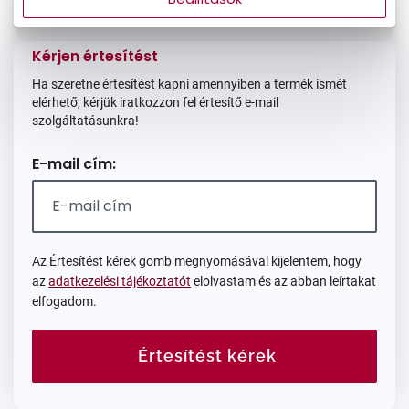
Mi a méretem?
Méret:
L
62/14/145
Kérjen értesítést
Ha szeretne értesítést kapni amennyiben a termék ismét
elérhető, kérjük iratkozzon fel értesítő e-mail
szolgáltatásunkra!
E-mail cím:
Az Értesítést kérek gomb megnyomásával kijelentem, hogy
az
adatkezelési tájékoztatót
elolvastam és az abban leírtakat
elfogadom.
Értesítést kérek