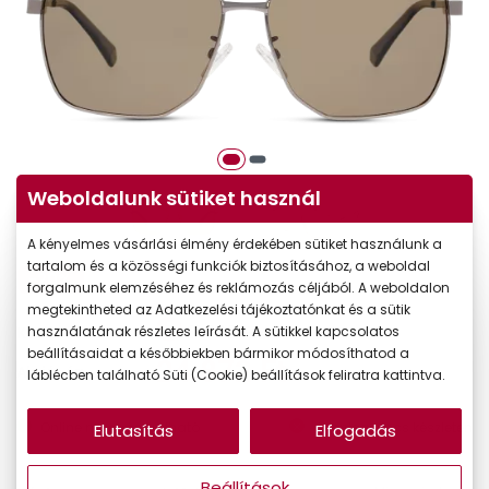
Weboldalunk sütiket használ
A kényelmes vásárlási élmény érdekében sütiket használunk a
tartalom és a közösségi funkciók biztosításához, a weboldal
-20%
forgalmunk elemzéséhez és reklámozás céljából. A weboldalon
megtekintheted az Adatkezelési tájékoztatónkat és a sütik
31.090 Ft
használatának részletes leírását. A sütikkel kapcsolatos
Korábbi ár:
beállításaidat a későbbiekben bármikor módosíthatod a
24.872 Ft
Akciós ár:
láblécben található Süti (Cookie) beállítások feliratra kattintva.
Online megvásárolható
Jelenleg nincs készleten
Elutasítás
Elfogadás
Beállítások