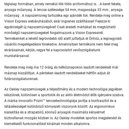
téglalap formában, amely remekül illik több arcformához is. . A keret fekete,
anyaga műanyag. A lencse szélessége 54 mm, magassága 33 mm , anyaga
műanyag . A napszemüveg tartozéka egy ajándék tok. Rendelje meg online a
Vision Express webáruházából, akár ingyenes szállítással! Fejezze ki
egyéniségét új napszemüvegével! Csak eredeti márkákat és megbízható
minőségű napszemüvegeket forgalmazunk a Vision Expressnél.
Termékeinket a lehető legrövidebb idő alatt juttatjuk el Önhöz, a legnagyobb
vásárlói megelégedésre törekedve. Amennyiben termékünk nem felel meg
elvárásainak, kérjük, vegye fel a kapcsolatot vevőszolgálatunk
munkatársaival.
Rendelje meg még ma 12 óráig, és hétköznapokon leadott rendelését már
másnap kiszállítjuk. A pénteken leadott rendeléseket hétfőn adjuk át
futárszolgálatunknak.
Az Oakley napszemüvegek a teljesítmény és a modern technológia jegyében
készülnek, különösen a sportolók és az aktív életmódot élők igényeire szabva.
A márka innovatív Prizm™ lencsetechnológiája javítja a kontrasztot és a
látásélességet különböző környezeti viszonyok között. Az ergonomikus
kialakítás és a strapabíró, könnyű anyagok maximális kényelmet
biztosítanak mozgás közben is. Az Oakley modellek sportos megjelenést és
kiemelkedő funkcionalitást kínálnak minden alkalomra.