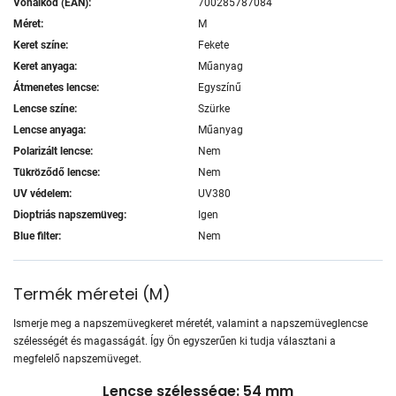
Vonalkód (EAN):
700285787084
Méret:
M
Keret színe:
Fekete
Keret anyaga:
Műanyag
Átmenetes lencse:
Egyszínű
Lencse színe:
Szürke
Lencse anyaga:
Műanyag
Polarizált lencse:
Nem
Tükröződő lencse:
Nem
UV védelem:
UV380
Dioptriás napszemüveg:
Igen
Blue filter:
Nem
Termék méretei
(
M
)
Ismerje meg a napszemüvegkeret méretét, valamint a napszemüveglencse
szélességét és magasságát. Így Ön egyszerűen ki tudja választani a
megfelelő napszemüveget.
Lencse szélessége: 54 mm