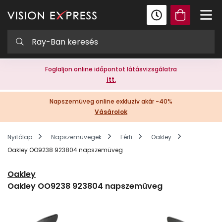
Foglaljon online időpontot látásvizsgálatra
itt.
Napszemüveg online exkluzív akár -40%
Vásárolok
Nyitólap
Napszemüvegek
Férfi
Oakley
Oakley OO9238 923804 napszemüveg
Oakley
Oakley OO9238 923804 napszemüveg