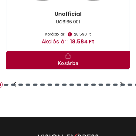
Unofficial
UO6166 001
Korábbi ár:
28.590 Ft
Akciós ár:
18.584 Ft
Kosárba