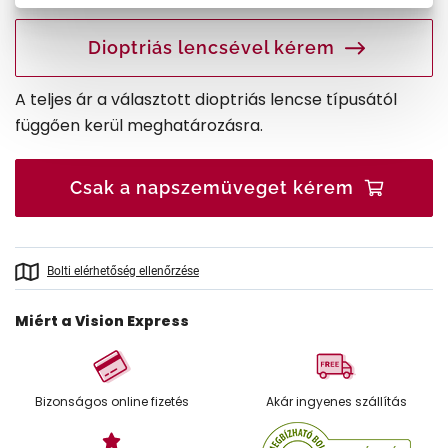
Dioptriás lencsével kérem
A teljes ár a választott dioptriás lencse típusától
függően kerül meghatározásra.
Csak a napszemüveget kérem
Bolti elérhetőség ellenőrzése
Miért a Vision Express
Bizonságos online fizetés
Akár ingyenes szállítás