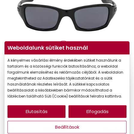
Weboldalunk sütiket használ
A kényelmes vásárlási élmény érdekében sütiket használunk a
tartalom és a közösségi funkciók biztosításához, a weboldal
forgalmunk elemzéséhez és reklámozás céljából. A weboldalon
megtekintheted az Adatkezelési tájékoztatónkat és a sütik
44.690 Ft
Ár:
használatának részletes leírását. A sütikkel kapcsolatos
beállításaidat a későbbiekben bármikor módosíthatod a
37.987 Ft
Törzsvásárlói ár:
láblécben található Süti (Cookie) beállítások feliratra kattintva.
Online megvásárolható
Készleten
Elutasítás
Elfogadás
Ingyenes szállítás
Beállítások
Mi a méretem?
Méret:
M
54/20/133