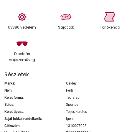
UV380 védelem
Saját tok
Törlőkendő
Dioptriás
napszemüveg
Részletek
Márka:
Oakley
Nem:
Férfi
Keret forma:
Téglalap
Stílus:
Sportos
Keret típusa:
Teljes keretes
Saját tokkal rendelkezik:
Igen
Cikkszám:
1310007023