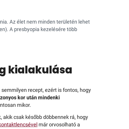
ia. Az élet nem minden területén lehet
ben). A presbyopia kezelésére több
g kialakulása
 semmilyen recept, ezért is fontos, hogy
izonyos kor után mindenki
ontosan mikor.
k, akik csak később döbbennek rá, hogy
kontaktlencsével
már orvosolható a