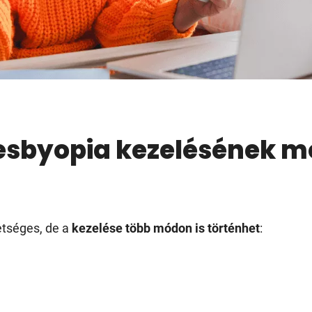
esbyopia kezelésének m
tséges, de a
kezelése több módon is történhet
: