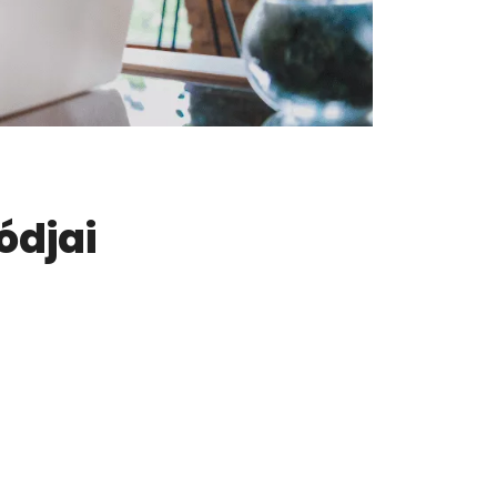
ódjai