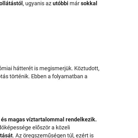
llátástól
, ugyanis az
utóbbi
már
sokkal
iai hátterét is megismerjük. Köztudott,
tás történik. Ebben a folyamatban a
 és magas víztartalommal rendelkezik.
óképessége először a közeli
itását
. Az öregszeműségen túl, ezért is