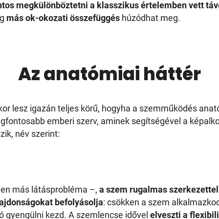
os megkülönböztetni a klasszikus értelemben vett távo
ig
más ok-okozati összefüggés
húzódhat meg.
Az anatómiai háttér
r lesz igazán teljes körű, hogyha a szemműködés anatóm
gfontosabb emberi szerv, aminek segítségével a képalko
ik, név szerint:
yen más látásprobléma –,
a szem rugalmas szerkezettel
lajdonságokat befolyásolja
: csökken a szem alkalmazkod
ió gyengülni kezd. A szemlencse idővel
elveszti a flexibil