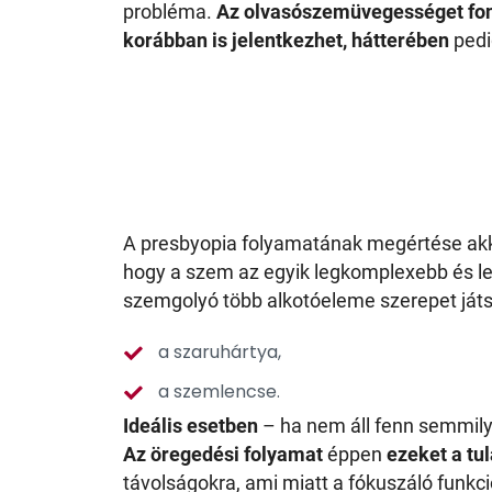
probléma.
Az olvasószemüvegességet font
korábban is jelentkezhet, hátterében
ped
A presbyopia folyamatának megértése akko
hogy a szem az egyik legkomplexebb és le
szemgolyó több alkotóeleme szerepet játsz
a szaruhártya,
a szemlencse.
Ideális esetben
– ha nem áll fenn semmil
Az öregedési folyamat
éppen
ezeket a tu
távolságokra, ami miatt a fókuszáló funkc