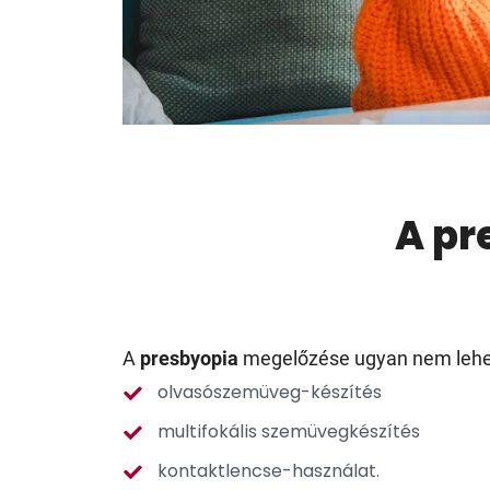
A pr
A
presbyopia
megelőzése ugyan nem lehe
olvasószemüveg-készítés
multifokális szemüvegkészítés
kontaktlencse-használat.