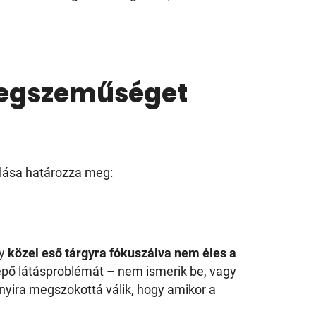
 öregszeműséget
llása határozza meg:
gy
közel eső tárgyra fókuszálva nem éles a
lépő látásproblémát – nem ismerik be, vagy
nyira megszokottá válik, hogy amikor a