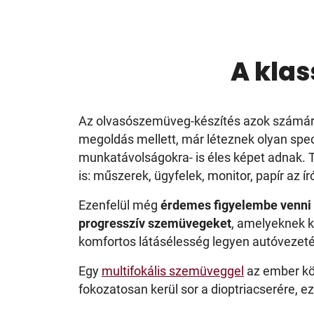
A kla
Az olvasószemüveg-készítés azok számára 
megoldás mellett, már léteznek olyan speci
munkatávolságokra- is éles képet adnak. T
is: műszerek, ügyfelek, monitor, papír az í
Ezenfelül még
érdemes figyelembe venni
progresszív szemüvegeket
, amelyeknek k
komfortos látásélesség legyen autóvezet
Egy
multifokális szemüveggel
az ember kö
fokozatosan kerül sor a dioptriacserére, ez