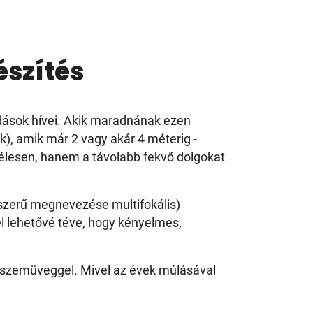
szítés
dások hívei. Akik maradnának ezen
k), amik már 2 vagy akár 4 méterig -
 élesen, hanem a távolabb fekvő dolgokat
szerű megnevezése multifokális)
l lehetővé téve, hogy kényelmes,
ószemüveggel. Mivel az évek múlásával