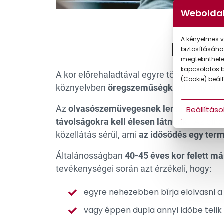
Gyermek
Weboldal
A kényelmes v
Módsz
biztosításáho
megtekintheted
kapcsolatos b
A kor előrehaladtával egyre több jelentős
(Cookie) beállí
köznyelvben
öregszeműségként
vagy
olv
Az
olvasószemüvegesnek lenni manapság
Beállításo
távolságokra kell élesen látnunk.
Az elne
közellátás sérül, ami
az idősödés egy ter
Általánosságban
40-45 éves kor felett má
tevékenységei során azt érzékeli, hogy:
egyre nehezebben bírja elolvasni a
vagy éppen dupla annyi időbe telik 