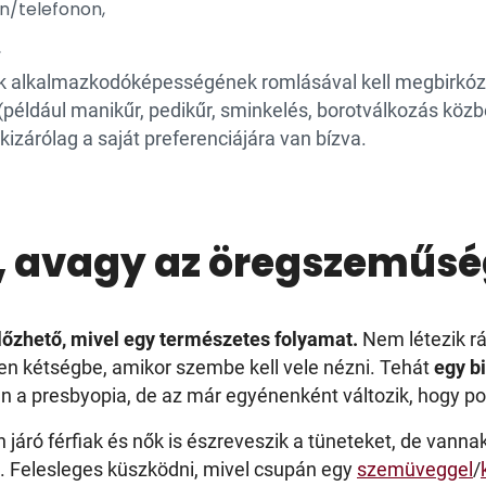
on/telefonon,
,
k alkalmazkodóképességének romlásával kell megbirkózn
(például manikűr, pedikűr, sminkelés, borotválkozás köz
kizárólag a saját preferenciájára van bízva.
, avagy az öregszeműsé
zhető, mivel egy természetes folyamat.
Nem létezik rá
sen kétségbe, amikor szembe kell vele nézni. Tehát
egy b
san a presbyopia, de az már egyénenként változik, hogy p
áró férfiak és nők is észreveszik a tüneteket, de vanna
at. Felesleges küszködni, mivel csupán egy
szemüveggel
/