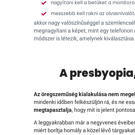
nagyítani kell a betűket a monitor
messzebb kell rakni az olvasnivalót
akkor nagy valószínűséggel a szemlencsé
megnagyítani a képet, mint egy telefonon 
módszer is létezik, amelynek kiválasztása 
A presbyopia
Az öregszeműség kialakulása nem megelő
mindenki időben felkészüljön rá, és ne es
megtapasztalja
, hogy mit is jelent ponto
A leggyakrabban már a negyvenes éveiben j
miért borítja homály a közel lévő tárgyak