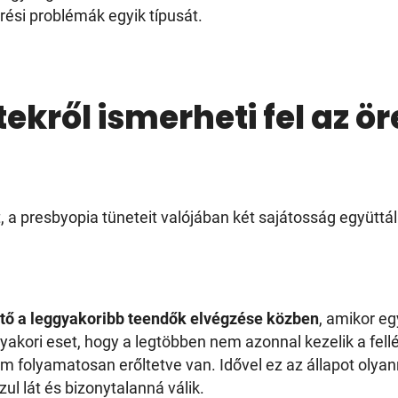
rési problémák egyik típusát.
tekről ismerheti fel az
 a presbyopia tüneteit valójában két sajátosság együttá
tő a leggyakoribb teendők elvégzése közben
, amikor e
yakori eset, hogy a legtöbben nem azonnal kezelik a fel
m folyamatosan erőltetve van. Idővel ez az állapot olyan
ul lát és bizonytalanná válik.