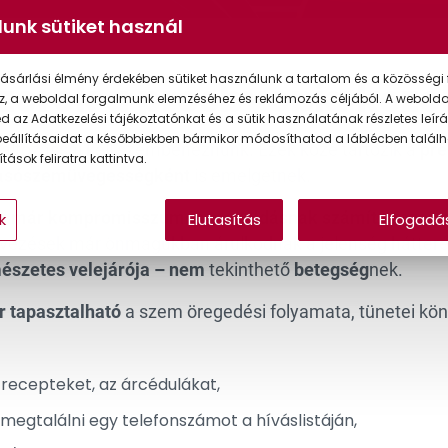
unk sütiket használ
ásárlási élmény érdekében sütiket használunk a tartalom és a közösségi 
erek a presbyopia keze
z, a weboldal forgalmunk elemzéséhez és reklámozás céljából. A webold
 az Adatkezelési tájékoztatónkat és a sütik használatának részletes leírás
eállításaidat a későbbiekben bármikor módosíthatod a láblécben találh
 változással kell szembenéznünk. Ezek közé tartozik a
pre
tások feliratra kattintva.
asószemüvegességként
is emelgetnek.
 már kompromisszumos megoldásnak számít, hiszen a
k
Elutasítás
Elfogadá
vezések már önmagukban árulkodnak a jelenség hátterérő
mészetes velejárója – nem
tekinthető
betegség
nek.
r tapasztalható
a szem öregedési folyamata, tünetei kön
 recepteket, az árcédulákat,
megtalálni egy telefonszámot a híváslistáján,