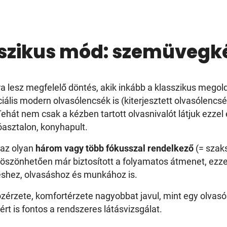
sszikus mód: szemüvegké
lesz megfelelő döntés, akik inkább a klasszikus megol
ális modern olvasólencsék is (kiterjesztett olvasólencsé
ehát nem csak a kézben tartott olvasnivalót látjuk ezzel
róasztalon, konyhapult.
az olyan
három vagy több fókusszal rendelkező
(= szak
öszönhetően már biztosított a folyamatos átmenet, ezze
éshez, olvasáshoz és munkához is.
zérzete, komfortérzete nagyobbat javul, mint egy olvas
ért is fontos a rendszeres látásvizsgálat.