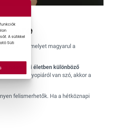
funkciók
lésére
alon
át. A sütikkel
ató Süti
sbyopia
is, amelyet magyarul a
 mindennapi életben különböző
s
l. Ha presbyopiáról van szó, akkor a
nyen felismerhetők. Ha a hétköznapi