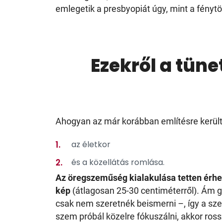
emlegetik a presbyopiát úgy, mint a fénytö
Ezekről a tüne
Ahogyan az már korábban említésre került,
az életkor
és a közellátás romlása.
Az öregszeműség kialakulása tetten érhe
kép
(átlagosan 25-30 centiméterről). Ám g
csak nem szeretnék beismerni –, így a sze
szem próbál közelre fókuszálni, akkor rossz