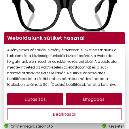
Weboldalunk sütiket használ
A kényelmes vásárlási élmény érdekében sütiket használunk a
tartalom és a közösségi funkciók biztosításához, a weboldal
forgalmunk elemzéséhez és reklámozás céljából. A weboldalon
megtekintheted az Adatkezelési tájékoztatónkat és a sütik
használatának részletes leírását. A sütikkel kapcsolatos
-20%
CSAK ONLINE
beállításaidat a későbbiekben bármikor módosíthatod a
láblécben található Süti (Cookie) beállítások feliratra kattintva.
92.990 Ft
Korábbi ár:
74.392 Ft
Akciós ár:
Elutasítás
Elfogadás
A feltűntetett ár a szemüvegkeretre vonatkozik.
Beállítások
Online megvásárolható
Készleten