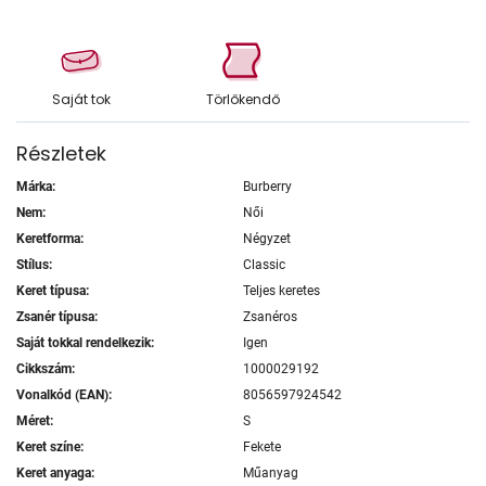
Saját tok
Törlőkendő
Részletek
Márka:
Burberry
Nem:
Női
Keretforma:
Négyzet
Stílus:
Classic
Keret típusa:
Teljes keretes
Zsanér típusa:
Zsanéros
Saját tokkal rendelkezik:
Igen
Cikkszám:
1000029192
Vonalkód (EAN):
8056597924542
Méret:
S
Keret színe:
Fekete
Keret anyaga:
Műanyag