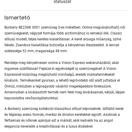
státuszát
Ismertető
Burberry BE2388 3001 szemüveg S-es méretben. Online megvásárolható női
szemüvegkeret, négyzet formája több arcformához is remekül illik. Classic
stílusú modell, teljes keretes kialakítással. A keret anyaga műanyag, színe
fekete. Zsanéros kialakítása biztosítja a kényelmes illeszkedést. A lencse
szélessége 52 mm, magassága 48 mm.
Rendelje meg kényelmesen online a Vision Express webáruházából, akár
ingyenes szállítással! Fejezze ki egyéniségét új szemüvegével! A Vision
Expressnél kizárólag megbízható minőségű, eredeti márkatermékeket
kínálunk. Termékeinket gyorsan, a lehető legrövidebb idő alatt juttatjuk el
Önhöz, miközben a legnagyobb vásárlói megelégedésre törekszünk.
Amennyiben a kiválasztott termék nem felel meg elvárásainak, kérjük, lépjen
kapcsolatba vevőszolgálatunkkal.
A Burberry szemüveg kollekciói klasszikus stílust képviselnek. Időtálló kerek
és téglalap alakú formák, merész és divatos keretekkel együtt. Azoknak a
férfiaknak és nőknek ajánljuk ezt a márkát, akik kedvelik ha az angol
elegancia keveredik a kreativitással és a luxus érzésével.