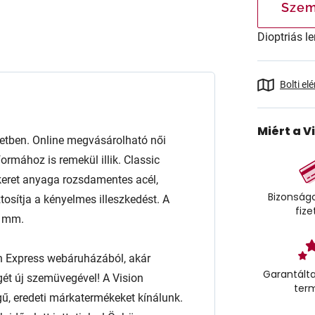
Szem
Dioptriás le
Bolti el
Miért a V
etben. Online megvásárolható női
rmához is remekül illik. Classic
A keret anyaga rozsdamentes acél,
Bizonságo
tosítja a kényelmes illeszkedést. A
fize
2 mm.
n Express webáruházából, akár
Garantálta
égét új szemüvegével! A Vision
ter
ű, eredeti márkatermékeket kínálunk.