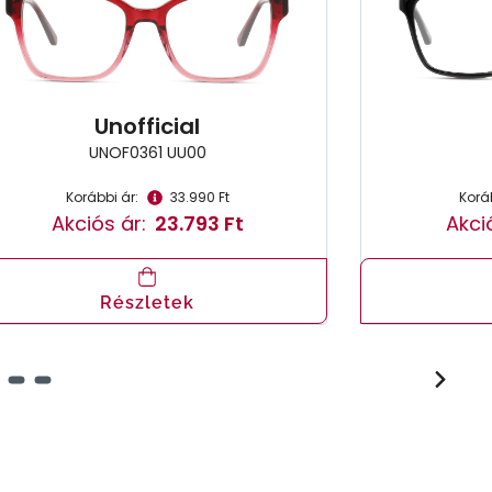
Unofficial
UNOF0361 UU00
Korábbi ár:
33.990 Ft
Koráb
Akciós ár:
23.793 Ft
Akci
Részletek