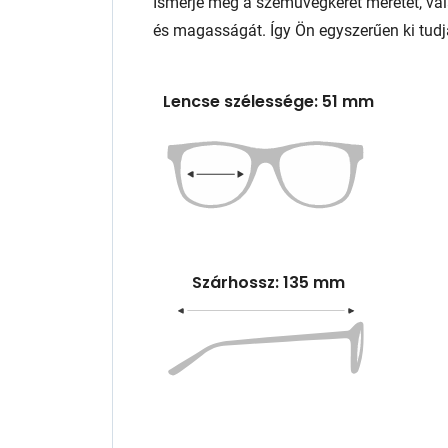
Ismerje meg a szemüvegkeret méretét, va
és magasságát. Így Ön egyszerűen ki tudj
Lencse szélessége: 51 mm
Szárhossz: 135 mm