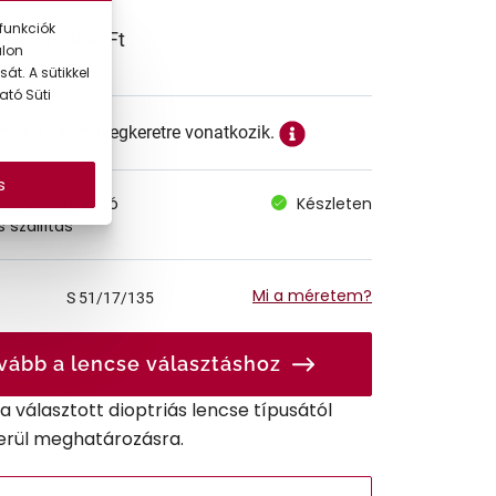
funkciók
41.990 Ft
alon
át. A sütikkel
ató Süti
ett ár a szemüvegkeretre vonatkozik.
s
megvásárolható
Készleten
 szállítás
Mi a méretem?
S
51/17/135
vább a lencse választáshoz
r a választott dioptriás lencse típusától
erül meghatározásra.