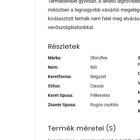
Termékeinket gyorsan, a lehető legrövidebb
miközben a legnagyobb vásárlói megelég
kiválasztott termék nem felel meg elvárás
vevőszolgálatunkkal.
Részletek
Márka:
Sferoflex
S
r
Nem:
Női
Keretforma:
Négyzet
V
Stílus:
Classic
M
Keret típusa:
Félkeretes
K
Zsanér típusa:
Rugós csuklós
K
Termék méretei
(
S
)