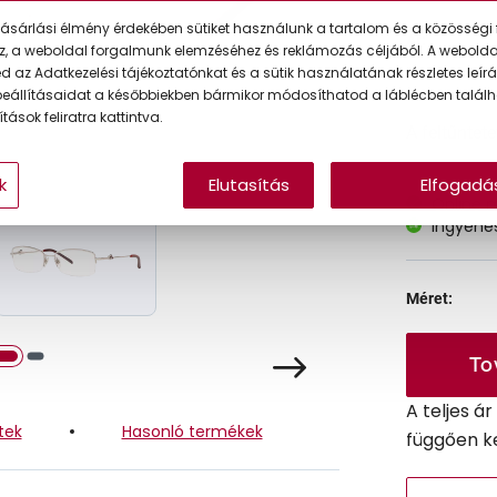
ásárlási élmény érdekében sütiket használunk a tartalom és a közösségi 
Ár:
z, a weboldal forgalmunk elemzéséhez és reklámozás céljából. A webold
 az Adatkezelési tájékoztatónkat és a sütik használatának részletes leírás
eállításaidat a későbbiekben bármikor módosíthatod a láblécben találh
tások feliratra kattintva.
A feltűntet
k
Elutasítás
Elfogadá
Online 
Ingyenes
Méret:
To
A teljes á
tek
Hasonló termékek
függően k