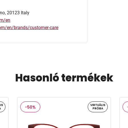
no, 20123 Italy
om/en
.com/en/brands/customer-care
Hasonló termékek
IS
VIRTUÁLIS
-50%
A
PRÓBA