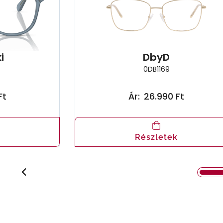
i
DbyD
0DB1169
Ft
Ár:
26.990 Ft
Részletek