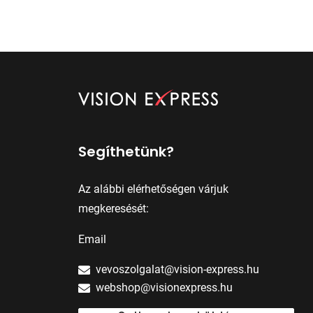
Segíthetünk?
Az alábbi elérhetőségen várjuk
megkeresését:
Email
vevoszolgalat@vision-express.hu
webshop@visionexpress.hu