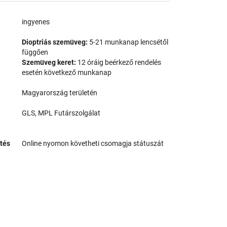
a
ingyenes
Dioptriás szemüveg:
5-21 munkanap lencsétől
függően
Szemüveg keret:
12 óráig beérkező rendelés
esetén következő munkanap
Magyarország területén
GLS, MPL Futárszolgálat
tés
Online nyomon követheti csomagja státuszát