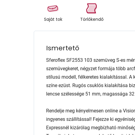
Saját tok
Törlőkendő
Ismertető
Sferoflex SF2553 103 szemüveg S-es mér
szemüvegkeret, négyzet formája több arcfo
stílusú modell, félkeretes kialakítással. 
színe ezüst. Rugós csuklós kialakítása biz
lencse szélessége 51 mm, magassága 3
Rendelje meg kényelmesen online a Visio
ingyenes szállítással! Fejezze ki egyénis
Expressnél kizárólag megbízható minőség