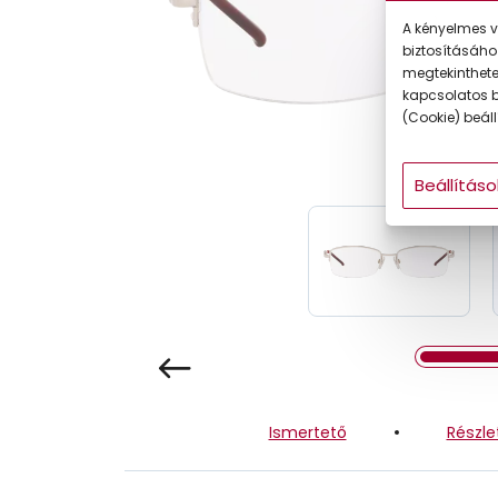
Gyermek
A kényelmes v
biztosításáho
megtekintheted
kapcsolatos b
(Cookie) beállí
Beállításo
Ismertető
Részle