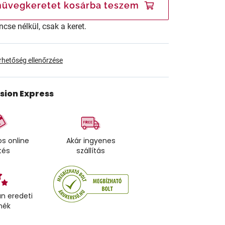
üvegkeretet kosárba teszem
ncse nélkül, csak a keret.
érhetőség ellenőrzése
ision Express
s online
Akár ingyenes
tés
szállítás
n eredeti
mék