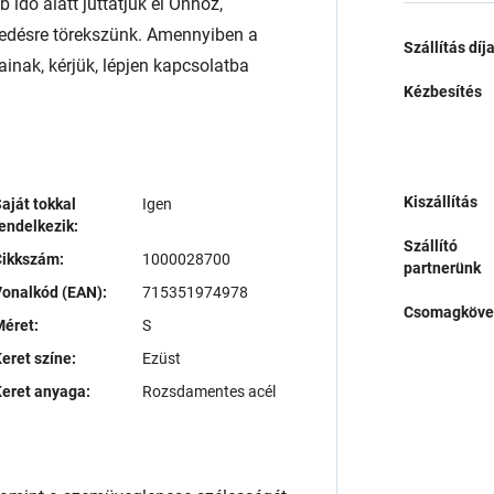
 idő alatt juttatjuk el Önhöz,
edésre törekszünk. Amennyiben a
Szállítás díj
ainak, kérjük, lépjen kapcsolatba
Kézbesítés
Kiszállítás
aját tokkal
Igen
endelkezik:
Szállító
Cikkszám:
1000028700
partnerünk
onalkód (EAN):
715351974978
Csomagköve
éret:
S
eret színe:
Ezüst
eret anyaga:
Rozsdamentes acél