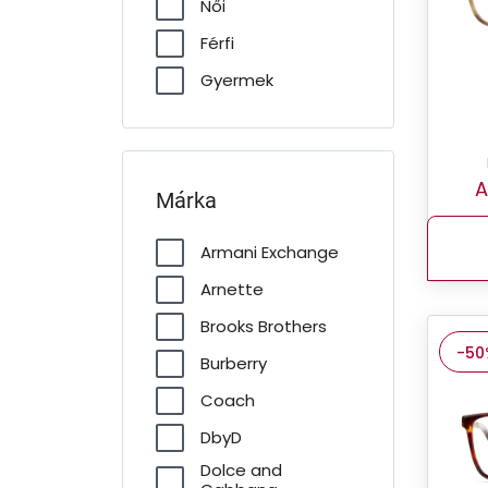
Női
Férfi
Gyermek
A
Márka
Armani Exchange
Arnette
Brooks Brothers
-50
Burberry
Coach
DbyD
Dolce and