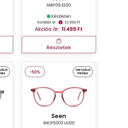
SNEF09 EE00
Készleten
Korábbi ár:
22.990 Ft
Akciós ár:
11.495 Ft
Részletek
UÁLIS
VIRTUÁLIS
-50%
ÓBA
PRÓBA
Seen
SNOF5003 UU00