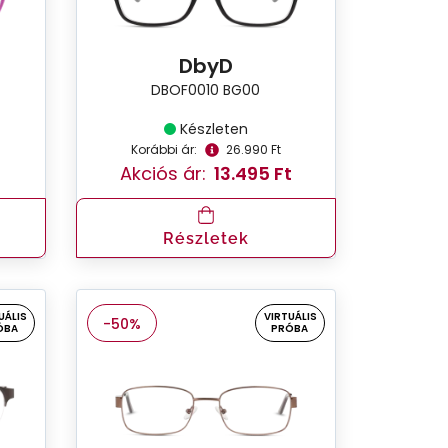
DbyD
DBOF0010 BG00
Készleten
Korábbi ár:
26.990 Ft
Akciós ár:
13.495 Ft
Részletek
UÁLIS
VIRTUÁLIS
-50%
ÓBA
PRÓBA