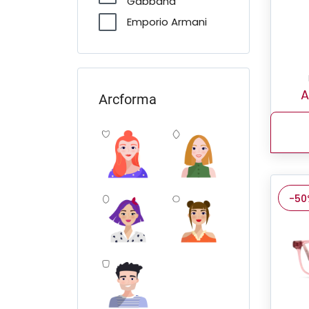
Gabbana
Emporio Armani
FERRARI Scuderia
Furla
Giorgio Armani
A
Arcforma
Guess
Jimmy Choo
Michael Kors
Miu Miu
-50
O'Neill
Oakley
Pierre Cardin
Polo Ralph Lauren
Prada