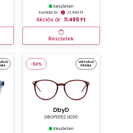
Készleten
Korábbi ár:
22.990 Ft
Akciós ár:
11.495 Ft
Részletek
UÁLIS
VIRTUÁLIS
-50%
ÓBA
PRÓBA
DbyD
DBOF5062 UD00
Készleten