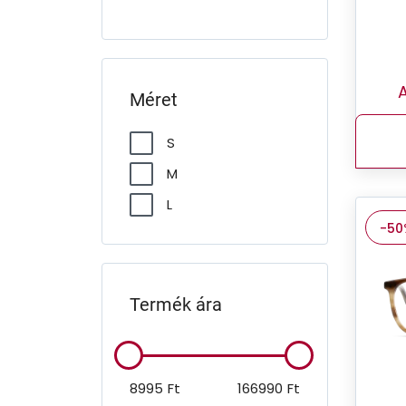
Ralph
Ralph Lauren
Ray-Ban
A
Méret
Seen
S
Sferoflex
M
Swarovski
L
Ted Baker
-50
Tommy Hilfiger
Tory Burch
Unofficial
Termék ára
VOGUE
Versace
8995
Ft
166990
Ft