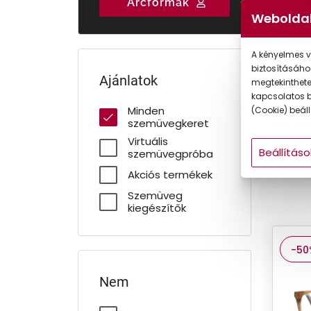
Válasszon három
Rendelje meg
Talá
Arcformák
Gyermek
szakértői
szemüvegét
tö
Weboldal
ajánlatunk közül!
online!
sze
A kényelmes v
Sze
biztosításáho
Ajánlatok
megtekintheted
Szemüve
kapcsolatos b
vásárol
Minden
(Cookie) beállí
szemüvegkeret
dioptri
Virtuális
Ray-Ban,
Beállításo
szemüvegpróba
Armani 
Akciós termékek
Szemüveg
kiegészítők
-50
Nem