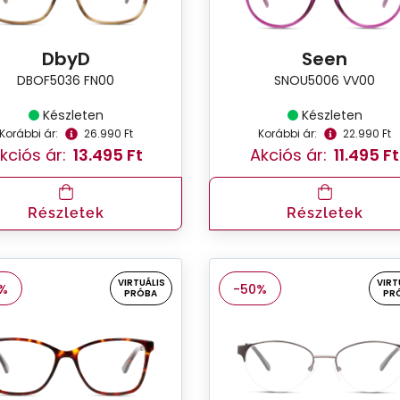
DbyD
Seen
DBOF5036 FN00
SNOU5006 VV00
Készleten
Készleten
Korábbi ár:
26.990 Ft
Korábbi ár:
22.990 Ft
kciós ár:
13.495 Ft
Akciós ár:
11.495 Ft
Részletek
Részletek
VIRTUÁLIS
VIRT
%
-50%
PRÓBA
PR