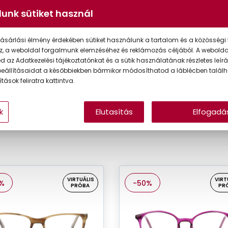
lja meg a
Adja meg
Válassza ki
kéletes
látásvizsgálati
lencséjét
unk sütiket használ
müveget
eredményeit
ásárlási élmény érdekében sütiket használunk a tartalom és a közösségi 
müvegek
z, a weboldal forgalmunk elemzéséhez és reklámozás céljából. A webold
 az Adatkezelési tájékoztatónkat és a sütik használatának részletes leírás
gkínálatunkban számos világ- és exkluzív márka közül válogat
eállításaidat a későbbiekben bármikor módosíthatod a láblécben találh
ja meg a megfelelő lencsével együtt az Önhöz legközelebbi üzle
tások feliratra kattintva.
ával! A kínálatunkban olyan prémium szemüvegmárkák is megtalá
 Versace, Oakley, Ferrari Scuderia, Jimmy Choo, Arnette, Burberr
k
Elutasítás
Elfogadá
Exchange.
VIRTUÁLIS
VIRT
%
-50%
PRÓBA
PR