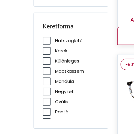
A
Keretforma
Hatszögletű
Kerek
Különleges
-50
Macskaszem
Mandula
Négyzet
Ovális
Pantó
Pilóta
Téglalap