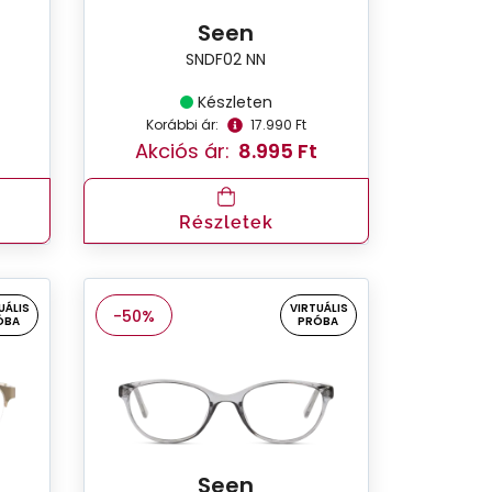
Seen
SNDF02 NN
Készleten
Korábbi ár:
17.990 Ft
Akciós ár:
8.995 Ft
Részletek
UÁLIS
VIRTUÁLIS
-50%
ÓBA
PRÓBA
Seen