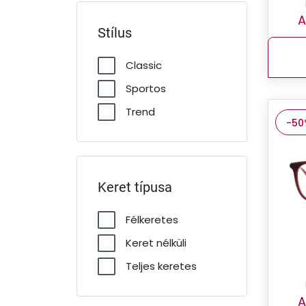
A
Stílus
Classic
Sportos
Trend
-50
Keret típusa
Félkeretes
Keret nélküli
Teljes keretes
A