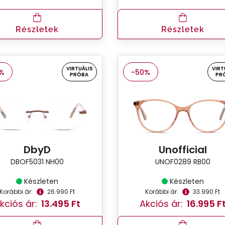
Részletek
Részletek
VIRTUÁLIS
VIRT
%
-50%
PRÓBA
PR
DbyD
Unofficial
DBOF5031 NH00
UNOF0289 RB00
Készleten
Készleten
Korábbi ár:
26.990 Ft
Korábbi ár:
33.990 Ft
kciós ár:
13.495 Ft
Akciós ár:
16.995 F