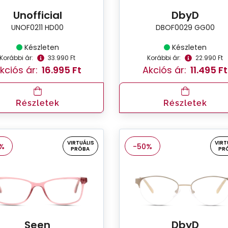
Unofficial
DbyD
UNOF0211 HD00
DBOF0029 GG00
Készleten
Készleten
Korábbi ár:
33.990 Ft
Korábbi ár:
22.990 Ft
kciós ár:
16.995 Ft
Akciós ár:
11.495 Ft
Részletek
Részletek
VIRTUÁLIS
VIRT
%
-50%
PRÓBA
PR
Seen
DbyD