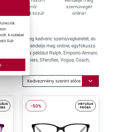
Válasszon három
Rendelje meg
Találja
szakértői
szemüvegét
tökél
ajánlatunk közül!
online!
szemü
funkciók
alon
át. A sütikkel
hat. Találja meg kedvenc szemüvegkeretét, és
ató Süti
tünkben, vagy rendelje meg online, egyfókuszú
lhatók, mint a például Ralph, Emporio Armani,
y, Brooks Brothers, Sferoflex, Vogue, Coach,
s
UÁLIS
VIRTUÁLIS
-50%
ÓBA
PRÓBA