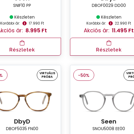
SNIF10 PP
DBOF0029 DD00
Készleten
Készleten
Korábbi ár:
17.990 Ft
Korábbi ár:
22.990 Ft
kciós ár:
8.995 Ft
Akciós ár:
11.495 Ft
Részletek
Részletek
VIRTUÁLIS
VIRT
%
-50%
PRÓBA
PR
DbyD
Seen
DBOF5035 FN00
SNOU5008 EE00