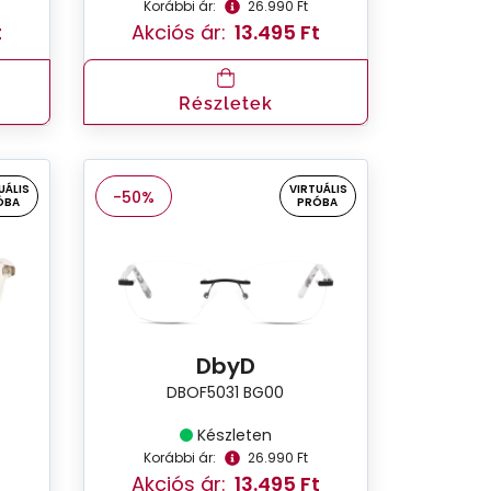
Korábbi ár:
26.990 Ft
t
Akciós ár:
13.495 Ft
Részletek
UÁLIS
VIRTUÁLIS
-50%
ÓBA
PRÓBA
DbyD
DBOF5031 BG00
Készleten
Korábbi ár:
26.990 Ft
Akciós ár:
13.495 Ft