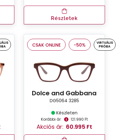
Részletek
UÁLIS
VIRTUÁLIS
CSAK ONLINE
-50%
ÓBA
PRÓBA
Dolce and Gabbana
DG5064 3285
Készleten
Korábbi ár:
121.990 Ft
t
Akciós ár:
60.995 Ft