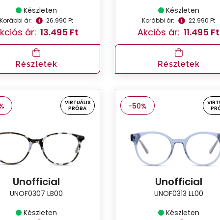
Készleten
Készleten
Korábbi ár:
26.990 Ft
Korábbi ár:
22.990 Ft
kciós ár:
13.495 Ft
Akciós ár:
11.495 Ft
Részletek
Részletek
VIRTUÁLIS
VIRT
%
-50%
PRÓBA
PR
Unofficial
Unofficial
UNOF0307 LB00
UNOF0313 LL00
Készleten
Készleten