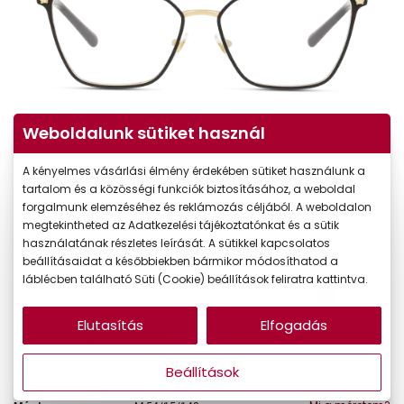
Weboldalunk sütiket használ
A kényelmes vásárlási élmény érdekében sütiket használunk a
tartalom és a közösségi funkciók biztosításához, a weboldal
forgalmunk elemzéséhez és reklámozás céljából. A weboldalon
megtekintheted az Adatkezelési tájékoztatónkat és a sütik
használatának részletes leírását. A sütikkel kapcsolatos
81.990 Ft
Ár:
beállításaidat a későbbiekben bármikor módosíthatod a
láblécben található Süti (Cookie) beállítások feliratra kattintva.
A feltűntetett ár a szemüvegkeretre vonatkozik.
Elutasítás
Elfogadás
Online megvásárolható
Jelenleg nincs készleten
Ingyenes szállítás
Beállítások