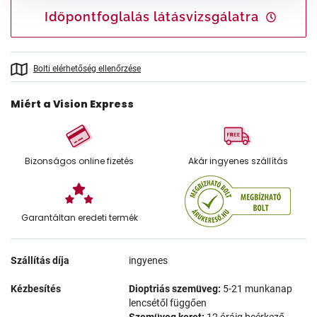
Időpontfoglalás látásvizsgálatra
Bolti elérhetőség ellenőrzése
Miért a Vision Express
Bizonságos online fizetés
Akár ingyenes szállítás
Garantáltan eredeti termék
Szállítás díja
ingyenes
Kézbesítés
Dioptriás szemüveg:
5-21 munkanap
lencsétől függően
Szemüveg keret:
12 óráig beérkező