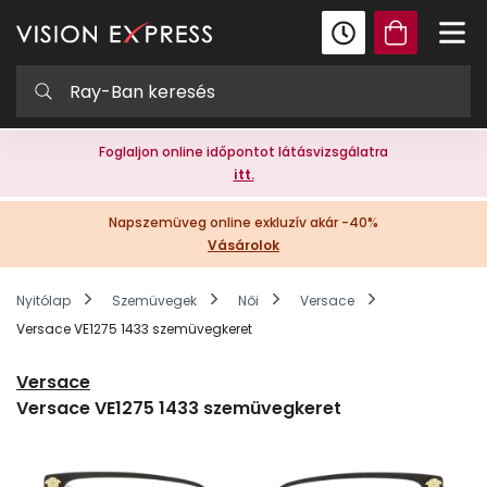
Foglaljon online időpontot látásvizsgálatra
itt.
Napszemüveg online exkluzív akár -40%
Vásárolok
Nyitólap
Szemüvegek
Női
Versace
Versace VE1275 1433 szemüvegkeret
Versace
Versace VE1275 1433 szemüvegkeret