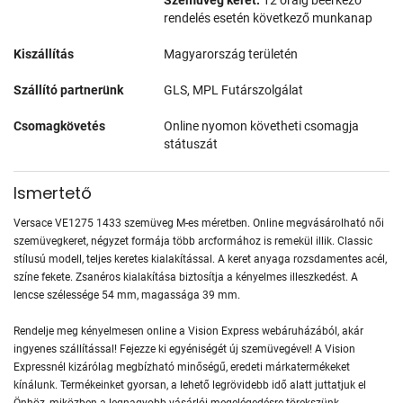
rendelés esetén következő munkanap
Kiszállítás
Magyarország területén
Szállító partnerünk
GLS, MPL Futárszolgálat
Csomagkövetés
Online nyomon követheti csomagja
státuszát
Ismertető
Versace VE1275 1433 szemüveg M-es méretben. Online megvásárolható női
szemüvegkeret, négyzet formája több arcformához is remekül illik. Classic
stílusú modell, teljes keretes kialakítással. A keret anyaga rozsdamentes acél,
színe fekete. Zsanéros kialakítása biztosítja a kényelmes illeszkedést. A
lencse szélessége 54 mm, magassága 39 mm.
Rendelje meg kényelmesen online a Vision Express webáruházából, akár
ingyenes szállítással! Fejezze ki egyéniségét új szemüvegével! A Vision
Expressnél kizárólag megbízható minőségű, eredeti márkatermékeket
kínálunk. Termékeinket gyorsan, a lehető legrövidebb idő alatt juttatjuk el
Önhöz, miközben a legnagyobb vásárlói megelégedésre törekszünk.