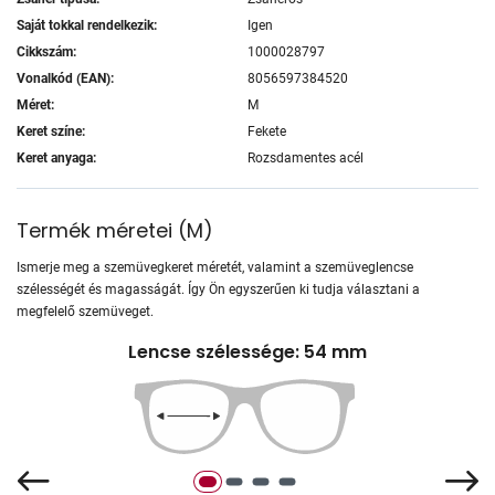
Saját tokkal rendelkezik:
Igen
Cikkszám:
1000028797
Vonalkód (EAN):
8056597384520
Méret:
M
Keret színe:
Fekete
Keret anyaga:
Rozsdamentes acél
Termék méretei
(
M
)
Ismerje meg a szemüvegkeret méretét, valamint a szemüveglencse
szélességét és magasságát. Így Ön egyszerűen ki tudja választani a
megfelelő szemüveget.
Lencse szélessége: 54 mm