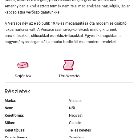
Amennyiben a kiválasztott termék nem felel meg elvárásainak, kérjük, lépjen
kapcsolatba vevőszolgálatunkkal.
A Versace név az első butik 1978-as megalapítása óta modern és csábító
luxusmárkává vált. A Versace szemüveg-kollekciók mindig kitűnnek
precizitásukkal, stílusukkal és exkluzivitásukkal. Egyesítik magukban a
hagyományos eleganciát, a márka tradícióit és a modern trendeket.
Saját tok
Törlőkendő
Részletek
Márka:
Versace
Nem:
Női
Keretforma:
Négyzet
Stílus:
Classic
Keret típusa:
Teljes keretes
Zsanér típusa:
Zsanéros