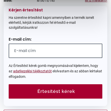
Mi a méretem?
Méret:
M
54/15/140
Kérjen értesítést
Ha szeretne értesítést kapni amennyiben a termék ismét
elérhető, kérjük iratkozzon fel értesítő e-mail
szolgáltatásunkra!
E-mail cím:
Az Értesítést kérek gomb megnyomásával kijelentem, hogy
az
adatkezelési tájékoztatót
elolvastam és az abban leírtakat
elfogadom.
Értesítést kérek