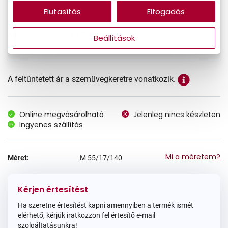
Elutasítás
Elfogadás
33.990 Ft
Ár:
Beállítások
A feltűntetett ár a szemüvegkeretre vonatkozik.
Online megvásárolható
Jelenleg nincs készleten
Ingyenes szállítás
Mi a méretem?
Méret:
M
55/17/140
Kérjen értesítést
Ha szeretne értesítést kapni amennyiben a termék ismét
elérhető, kérjük iratkozzon fel értesítő e-mail
szolgáltatásunkra!