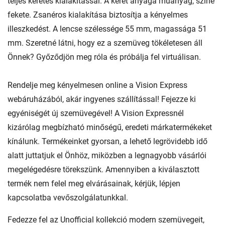
teljes keretes kialakítással. A keret anyaga műanyag, színe
fekete. Zsanéros kialakítása biztosítja a kényelmes
illeszkedést. A lencse szélessége 55 mm, magassága 51
mm. Szeretné látni, hogy ez a szemüveg tökéletesen áll
Önnek? Győződjön meg róla és próbálja fel virtuálisan.
Rendelje meg kényelmesen online a Vision Express
webáruházából, akár ingyenes szállítással! Fejezze ki
egyéniségét új szemüvegével! A Vision Expressnél
kizárólag megbízható minőségű, eredeti márkatermékeket
kínálunk. Termékeinket gyorsan, a lehető legrövidebb idő
alatt juttatjuk el Önhöz, miközben a legnagyobb vásárlói
megelégedésre törekszünk. Amennyiben a kiválasztott
termék nem felel meg elvárásainak, kérjük, lépjen
kapcsolatba vevőszolgálatunkkal.
Fedezze fel az Unofficial kollekció modern szemüvegeit,