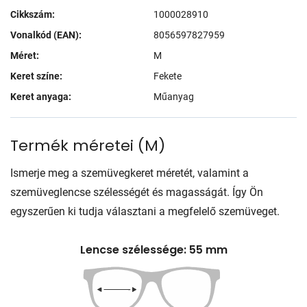
Cikkszám:
1000028910
Vonalkód (EAN):
8056597827959
Méret:
M
Keret színe:
Fekete
Keret anyaga:
Műanyag
Termék méretei
(
M
)
Ismerje meg a szemüvegkeret méretét, valamint a
szemüveglencse szélességét és magasságát. Így Ön
egyszerűen ki tudja választani a megfelelő szemüveget.
Lencse szélessége: 55 mm