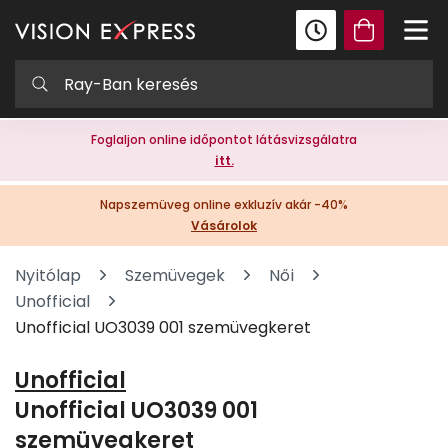
Foglaljon online időpontot látásvizsgálatra
itt.
Napszemüveg online exkluzív akár -40%
Vásárolok
Nyitólap
Szemüvegek
Női
Unofficial
Unofficial UO3039 001 szemüvegkeret
Unofficial
Unofficial UO3039 001
szemüvegkeret