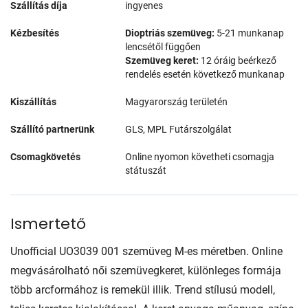
Szállítás díja
ingyenes
Kézbesítés
Dioptriás szemüveg:
5-21 munkanap
lencsétől függően
Szemüveg keret:
12 óráig beérkező
rendelés esetén következő munkanap
Kiszállítás
Magyarország területén
Szállító partnerünk
GLS, MPL Futárszolgálat
Csomagkövetés
Online nyomon követheti csomagja
státuszát
Ismertető
Unofficial UO3039 001 szemüveg M-es méretben. Online
megvásárolható női szemüvegkeret, különleges formája
több arcformához is remekül illik. Trend stílusú modell,