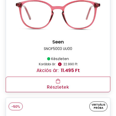
Seen
SNOF5003 UU00
Készleten
Korábbi ár:
22.990 Ft
Akciós ár:
11.495 Ft
Részletek
VIRTUÁLIS
-50%
PRÓBA