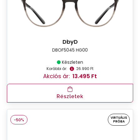
DbyD
DBOF5045 HG00
Készleten
Korábbi ár:
26.990 Ft
Akciós ár:
13.495 Ft
Részletek
VIRTUÁLIS
-50%
PRÓBA