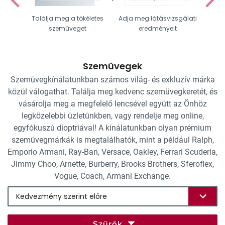
Találja meg a tökéletes
Adja meg látásvizsgálati
Vál
szemüveget
eredményeit
Szemüvegek
Szemüvegkínálatunkban számos világ- és exkluzív márka
közül válogathat. Találja meg kedvenc szemüvegkeretét, és
vásárolja meg a megfelelő lencsével együtt az Önhöz
legközelebbi üzletünkben, vagy rendelje meg online,
egyfókuszú dioptriával! A kínálatunkban olyan prémium
szemüvegmárkák is megtalálhatók, mint a például Ralph,
Emporio Armani, Ray-Ban, Versace, Oakley, Ferrari Scuderia,
Jimmy Choo, Arnette, Burberry, Brooks Brothers, Sferoflex,
Vogue, Coach, Armani Exchange.
Szűrők