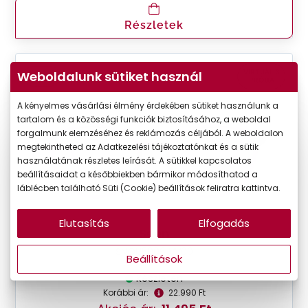
Részletek
VIRTUÁLIS
Weboldalunk sütiket használ
-50%
PRÓBA
A kényelmes vásárlási élmény érdekében sütiket használunk a
tartalom és a közösségi funkciók biztosításához, a weboldal
forgalmunk elemzéséhez és reklámozás céljából. A weboldalon
megtekintheted az Adatkezelési tájékoztatónkat és a sütik
használatának részletes leírását. A sütikkel kapcsolatos
beállításaidat a későbbiekben bármikor módosíthatod a
láblécben található Süti (Cookie) beállítások feliratra kattintva.
Elutasítás
Elfogadás
Seen
SNOU5006 VV00
Beállítások
Készleten
Korábbi ár:
22.990 Ft