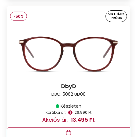
VIRTUÁLIS
-50%
PRÓBA
DbyD
DBOF5062 UD00
Készleten
Korábbi ár:
26.990 Ft
Akciós ár:
13.495 Ft