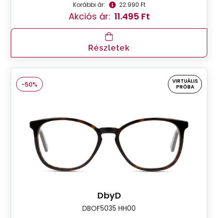
Korábbi ár:
22.990 Ft
Akciós ár:
11.495 Ft
Részletek
VIRTUÁLIS
-50%
PRÓBA
DbyD
DBOF5035 HH00