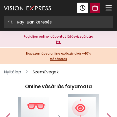
Foglaljon online időpontot látásvizsgálatra
itt.
Napszemüveg online exkluzív akár -40%
Vásárolok
Nyitólap
Szemüvegek
Online vásárlás folyamata