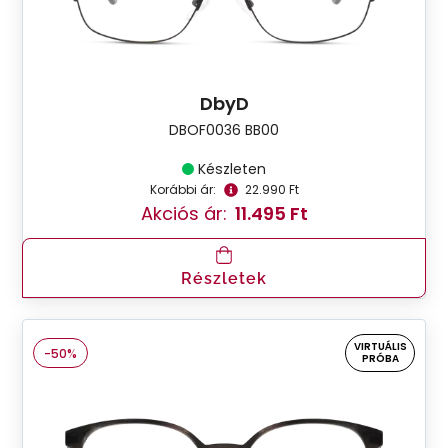
DbyD
DBOF0036 BB00
Készleten
Korábbi ár:
22.990 Ft
Akciós ár:
11.495 Ft
Részletek
VIRTUÁLIS
-50%
PRÓBA