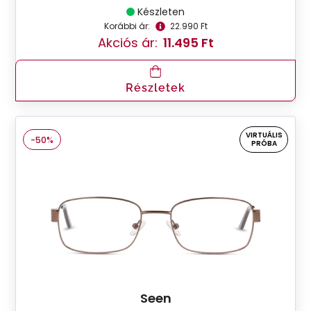
Készleten
Korábbi ár:
22.990 Ft
Akciós ár:
11.495 Ft
Részletek
VIRTUÁLIS
-50%
PRÓBA
Seen