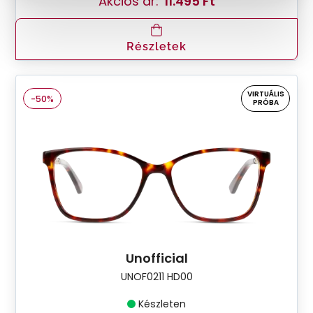
Akciós ár:
11.495 Ft
Részletek
VIRTUÁLIS
-50%
PRÓBA
Unofficial
UNOF0211 HD00
Készleten