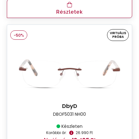
Részletek
VIRTUÁLIS
-50%
PRÓBA
DbyD
DBOF5031 NH00
Készleten
Korábbi ár:
26.990 Ft