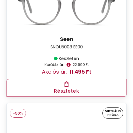
Seen
SNOU5008 EE00
Készleten
Korábbi ár:
22.990 Ft
Akciós ár:
11.495 Ft
Részletek
VIRTUÁLIS
-50%
PRÓBA