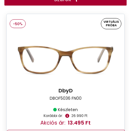
VIRTUÁLIS
-50%
PRÓBA
DbyD
DBOF5036 FN00
Készleten
Korábbi ár:
26.990 Ft
Akciós ár:
13.495 Ft