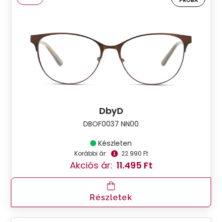
PRÓBA
DbyD
DBOF0037 NN00
Készleten
Korábbi ár:
22.990 Ft
Akciós ár:
11.495 Ft
Részletek