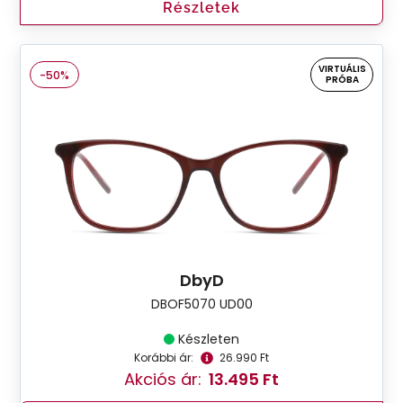
Részletek
VIRTUÁLIS
-50%
PRÓBA
DbyD
DBOF5070 UD00
Készleten
Korábbi ár:
26.990 Ft
Akciós ár:
13.495 Ft