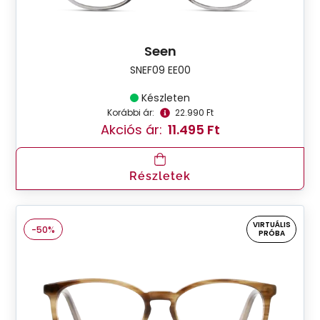
Seen
SNEF09 EE00
Készleten
Korábbi ár:
22.990 Ft
Akciós ár:
11.495 Ft
Részletek
VIRTUÁLIS
-50%
PRÓBA