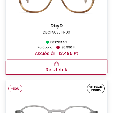
DbyD
DBOF5035 FN00
Készleten
Korábbi ár:
26.990 Ft
Akciós ár:
13.495 Ft
Részletek
VIRTUÁLIS
-50%
PRÓBA