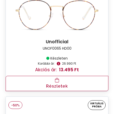
Unofficial
UNOF0065 HD00
Készleten
Korábbi ár:
26.990 Ft
Akciós ár:
13.495 Ft
Részletek
VIRTUÁLIS
-50%
PRÓBA