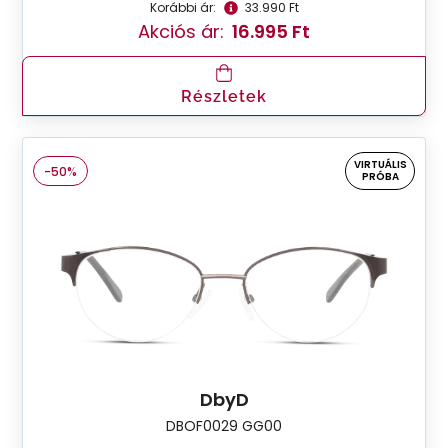
Korábbi ár:
33.990 Ft
Akciós ár:
16.995 Ft
Részletek
VIRTUÁLIS
-50%
PRÓBA
DbyD
DBOF0029 GG00