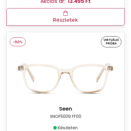
Akciós ár:
13.495 Ft
Részletek
VIRTUÁLIS
-50%
PRÓBA
Seen
SNOF5009 FF00
Készleten