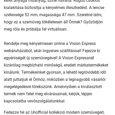
keret anyaga műanyag, színe havana. Rugós csuklós
kialakítása biztosítja a kényelmes illeszkedést. A lencse
szélessége 52 mm, magassága 47 mm. Szeretné látni,
hogy ez a szemüveg tökéletesen áll Önnek? Győződjön
meg róla és próbálja fel virtuálisan.
Rendelje meg kényelmesen online a Vision Express
webáruházából, akár ingyenes szállítással! Fejezze ki
egyéniségét új szemüvegével! A Vision Expressnél
kizárólag megbízható minőségű, eredeti márkatermékeket
kínálunk. Termékeinket gyorsan, a lehető legrövidebb idő
alatt juttatjuk el Önhöz, miközben a legnagyobb vásárlói
megelégedésre törekszünk. Amennyiben a kiválasztott
termék nem felel meg elvárásainak, kérjük, lépjen
kapcsolatba vevőszolgálatunkkal.
Fedezze fel az Unofficial kollekció modern szemüvegeit,