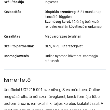
Szállítás díja
ingyenes
Kézbesítés
Dioptriás szemüveg:
5-21 munkanap
lencsétől függően
Szemüveg keret:
12 óráig beérkező
rendelés esetén következő munkanap
Kiszállítás
Magyarország területén
Szállító partnerünk
GLS, MPL Futárszolgálat
Csomagkövetés
Online nyomon követheti csomagja
státuszát
Ismertető
Unofficial UO2215 001 szemüveg S-es méretben. Online
megvásárolható női szemüvegkeret, kerek formája több
arcformához is remekül illik. teljes keretes kialakítással. A