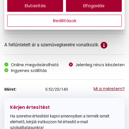
Elutasítás
Elfogadás
33.990 Ft
Ár:
Beállítások
A feltűntetett ár a szemüvegkeretre vonatkozik.
Online megvásárolható
Jelenleg nincs készleten
Ingyenes szállítás
Mi a méretem?
Méret:
S
52/20/140
Kérjen értesítést
Ha szeretne értesítést kapni amennyiben a termék ismét
elérhető, kérjük iratkozzon fel értesítő e-mail
szolgáltatásunkra!