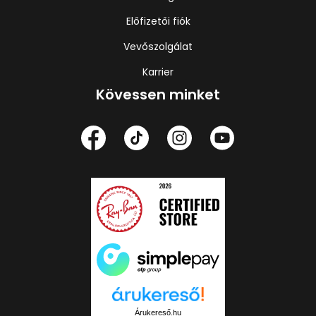
Előfizetői fiók
Vevőszolgálat
Karrier
Kövessen minket
Árukereső.hu