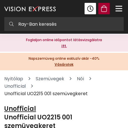
Foglaljon online időpontot látásvizsgálatra
itt.
Napszemüveg online exkluzív akár -40%
Vásárolok
Nyitólap
Szemüvegek
Női
Unofficial
Unofficial UO2215 001 szemüvegkeret
Unofficial
Unofficial UO2215 001
szemüvegkeret