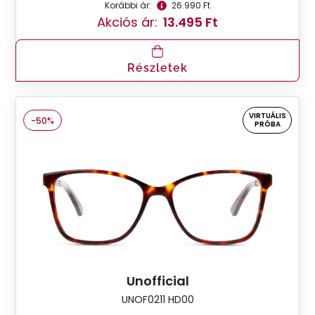
Korábbi ár:
26.990 Ft
Akciós ár:
13.495 Ft
Részletek
VIRTUÁLIS
-50%
PRÓBA
Unofficial
UNOF0211 HD00