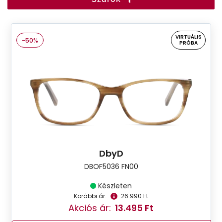
VIRTUÁLIS
-50%
PRÓBA
DbyD
DBOF5036 FN00
Készleten
Korábbi ár:
26.990 Ft
Akciós ár:
13.495 Ft