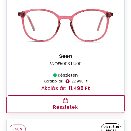
Seen
SNOF5003 UU00
Készleten
Korábbi ár:
22.990 Ft
Akciós ár:
11.495 Ft
Részletek
VIRTUÁLIS
-50%
PRÓBA