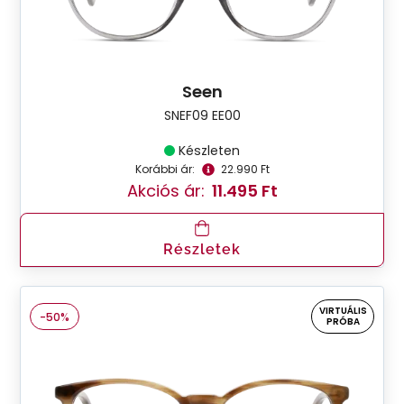
Seen
SNEF09 EE00
Készleten
Korábbi ár:
22.990 Ft
Akciós ár:
11.495 Ft
Részletek
VIRTUÁLIS
-50%
PRÓBA