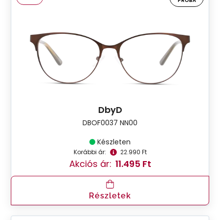
PRÓBA
DbyD
DBOF0037 NN00
Készleten
Korábbi ár:
22.990 Ft
Akciós ár:
11.495 Ft
Részletek