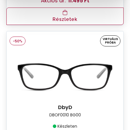
Akciós ár:
11.495 Ft
Részletek
VIRTUÁLIS
-50%
PRÓBA
DbyD
DBOF0010 BG00
Készleten