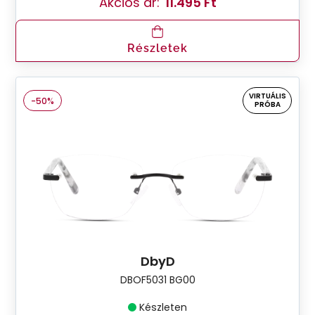
Akciós ár:
11.495 Ft
Részletek
VIRTUÁLIS
-50%
PRÓBA
DbyD
DBOF5031 BG00
Készleten