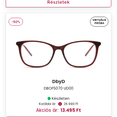
Részletek
VIRTUÁLIS
-50%
PRÓBA
DbyD
DBOF5070 UD00
Készleten
Korábbi ár:
26.990 Ft
Akciós ár:
13.495 Ft