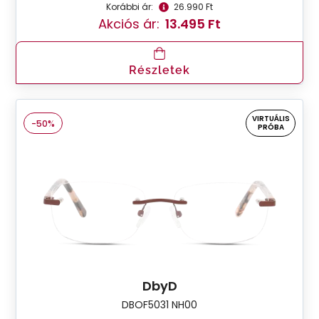
Korábbi ár:
26.990 Ft
Akciós ár:
13.495 Ft
Részletek
VIRTUÁLIS
-50%
PRÓBA
DbyD
DBOF5031 NH00