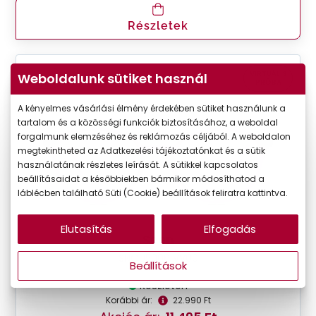
Részletek
VIRTUÁLIS
Weboldalunk sütiket használ
-50%
PRÓBA
A kényelmes vásárlási élmény érdekében sütiket használunk a
tartalom és a közösségi funkciók biztosításához, a weboldal
forgalmunk elemzéséhez és reklámozás céljából. A weboldalon
megtekintheted az Adatkezelési tájékoztatónkat és a sütik
használatának részletes leírását. A sütikkel kapcsolatos
beállításaidat a későbbiekben bármikor módosíthatod a
láblécben található Süti (Cookie) beállítások feliratra kattintva.
Elutasítás
Elfogadás
Seen
SNOU5006 VV00
Beállítások
Készleten
Korábbi ár:
22.990 Ft