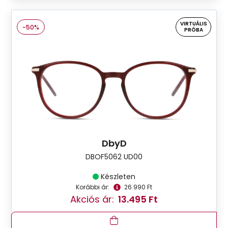
VIRTUÁLIS
-50%
PRÓBA
DbyD
DBOF5062 UD00
Készleten
Korábbi ár:
26.990 Ft
Akciós ár:
13.495 Ft