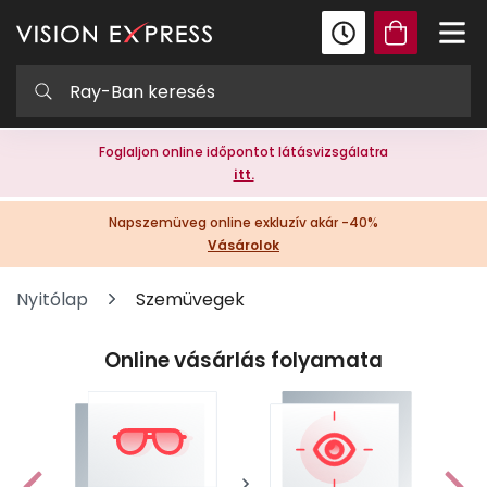
Foglaljon online időpontot látásvizsgálatra
itt.
Napszemüveg online exkluzív akár -40%
Vásárolok
Nyitólap
Szemüvegek
Online vásárlás folyamata