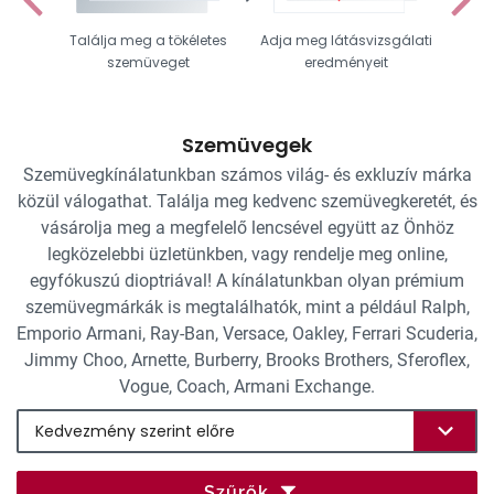
Találja meg a tökéletes
Adja meg látásvizsgálati
Vál
szemüveget
eredményeit
Szemüvegek
Szemüvegkínálatunkban számos világ- és exkluzív márka
közül válogathat. Találja meg kedvenc szemüvegkeretét, és
vásárolja meg a megfelelő lencsével együtt az Önhöz
legközelebbi üzletünkben, vagy rendelje meg online,
egyfókuszú dioptriával! A kínálatunkban olyan prémium
szemüvegmárkák is megtalálhatók, mint a például Ralph,
Emporio Armani, Ray-Ban, Versace, Oakley, Ferrari Scuderia,
Jimmy Choo, Arnette, Burberry, Brooks Brothers, Sferoflex,
Vogue, Coach, Armani Exchange.
Szűrők