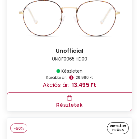
Unofficial
UNOF0065 HD00
Készleten
Korábbi ár:
26.990 Ft
Akciós ár:
13.495 Ft
Részletek
VIRTUÁLIS
-50%
PRÓBA