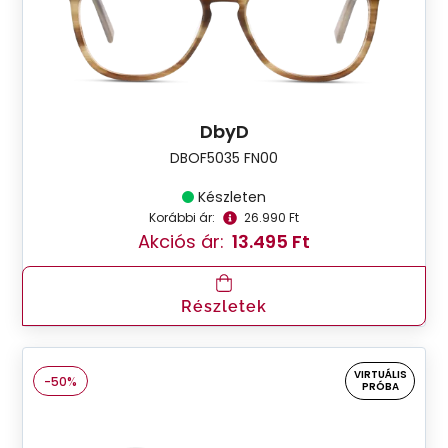
DbyD
DBOF5035 FN00
Készleten
Korábbi ár:
26.990 Ft
Akciós ár:
13.495 Ft
Részletek
VIRTUÁLIS
-50%
PRÓBA