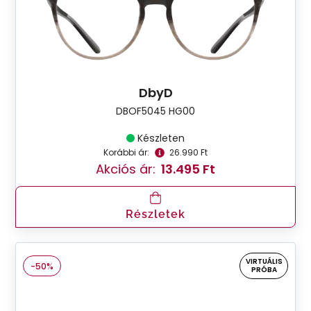
DbyD
DBOF5045 HG00
Készleten
Korábbi ár:
26.990 Ft
Akciós ár:
13.495 Ft
Részletek
VIRTUÁLIS
-50%
PRÓBA