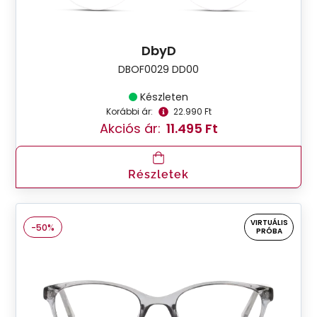
DbyD
DBOF0029 DD00
Készleten
Korábbi ár:
22.990 Ft
Akciós ár:
11.495 Ft
Részletek
VIRTUÁLIS
-50%
PRÓBA