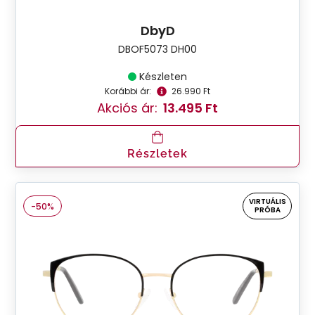
DbyD
DBOF5073 DH00
Készleten
Korábbi ár:
26.990 Ft
Akciós ár:
13.495 Ft
Részletek
VIRTUÁLIS
-50%
PRÓBA