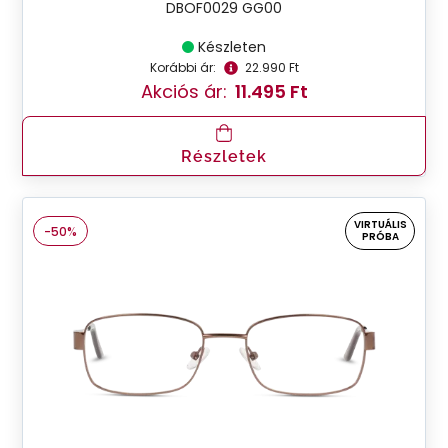
DBOF0029 GG00
Készleten
Korábbi ár:
22.990 Ft
Akciós ár:
11.495 Ft
Részletek
VIRTUÁLIS
-50%
PRÓBA