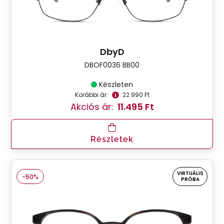
DbyD
DBOF0036 BB00
Készleten
Korábbi ár:
22.990 Ft
Akciós ár:
11.495 Ft
Részletek
VIRTUÁLIS
-50%
PRÓBA