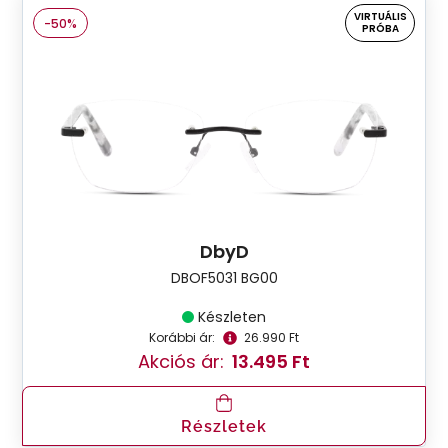
VIRTUÁLIS
-50%
PRÓBA
DbyD
DBOF5031 BG00
Készleten
Korábbi ár:
26.990 Ft
Akciós ár:
13.495 Ft
Részletek