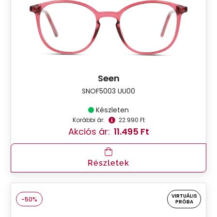
Seen
SNOF5003 UU00
Készleten
Korábbi ár:
22.990 Ft
Akciós ár:
11.495 Ft
Részletek
VIRTUÁLIS
-50%
PRÓBA