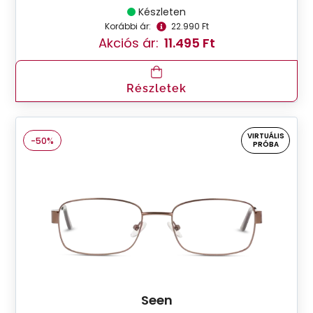
Készleten
Korábbi ár:
22.990 Ft
Akciós ár:
11.495 Ft
Részletek
VIRTUÁLIS
-50%
PRÓBA
Seen