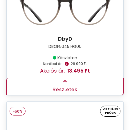
DbyD
DBOF5045 HG00
Készleten
Korábbi ár:
26.990 Ft
Akciós ár:
13.495 Ft
Részletek
VIRTUÁLIS
-50%
PRÓBA