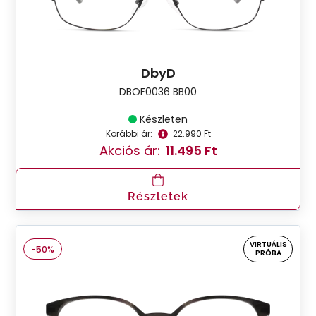
DbyD
DBOF0036 BB00
Készleten
Korábbi ár:
22.990 Ft
Akciós ár:
11.495 Ft
Részletek
VIRTUÁLIS
-50%
PRÓBA