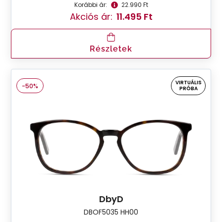
Korábbi ár:
22.990 Ft
Akciós ár:
11.495 Ft
Részletek
VIRTUÁLIS
-50%
PRÓBA
DbyD
DBOF5035 HH00