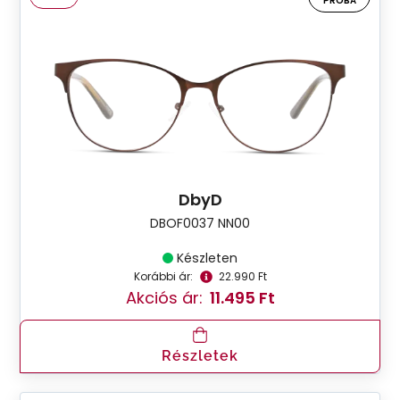
PRÓBA
DbyD
DBOF0037 NN00
Készleten
Korábbi ár:
22.990 Ft
Akciós ár:
11.495 Ft
Részletek