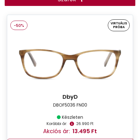
VIRTUÁLIS
-50%
PRÓBA
DbyD
DBOF5036 FN00
Készleten
Korábbi ár:
26.990 Ft
Akciós ár:
13.495 Ft