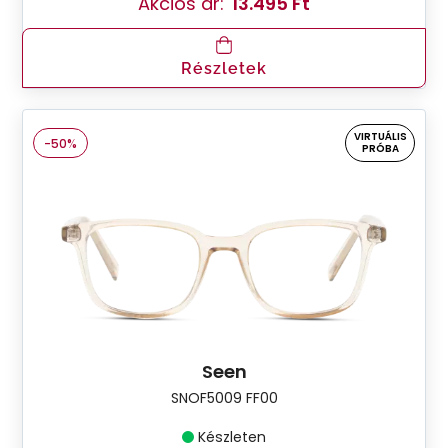
Akciós ár:
13.495 Ft
Részletek
VIRTUÁLIS
-50%
PRÓBA
Seen
SNOF5009 FF00
Készleten