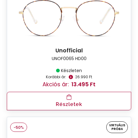
Unofficial
UNOF0065 HD00
Készleten
Korábbi ár:
26.990 Ft
Akciós ár:
13.495 Ft
Részletek
VIRTUÁLIS
-50%
PRÓBA