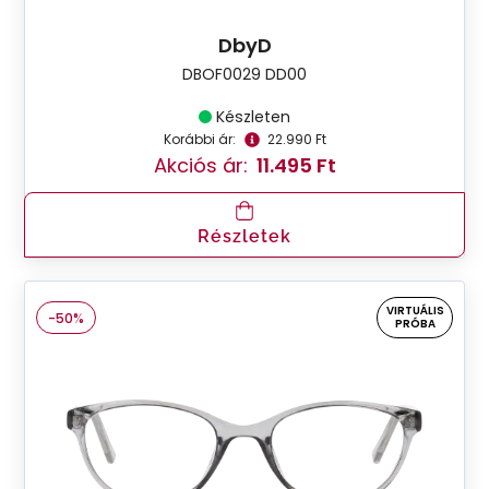
DbyD
DBOF0029 DD00
Készleten
Korábbi ár:
22.990 Ft
Akciós ár:
11.495 Ft
Részletek
VIRTUÁLIS
-50%
PRÓBA