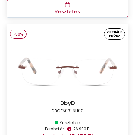
Részletek
VIRTUÁLIS
-50%
PRÓBA
DbyD
DBOF5031 NH00
Készleten
Korábbi ár:
26.990 Ft