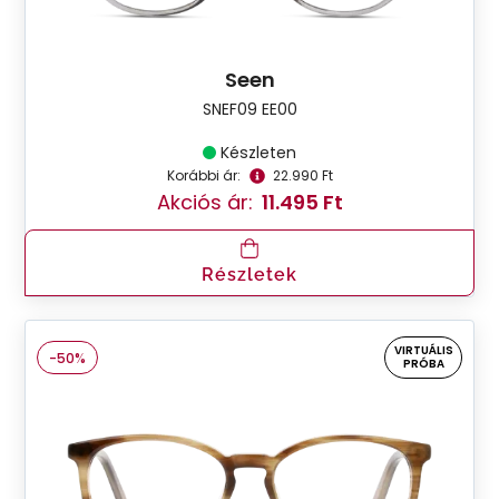
Seen
SNEF09 EE00
Készleten
Korábbi ár:
22.990 Ft
Akciós ár:
11.495 Ft
Részletek
VIRTUÁLIS
-50%
PRÓBA