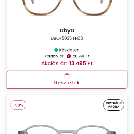
DbyD
DBOF5035 FN00
Készleten
Korábbi ár:
26.990 Ft
Akciós ár:
13.495 Ft
Részletek
VIRTUÁLIS
-50%
PRÓBA