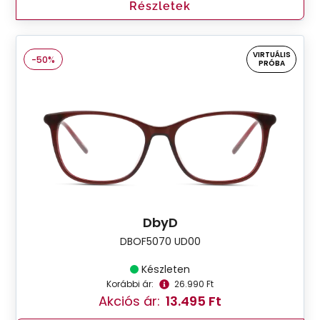
Részletek
VIRTUÁLIS
-50%
PRÓBA
DbyD
DBOF5070 UD00
Készleten
Korábbi ár:
26.990 Ft
Akciós ár:
13.495 Ft