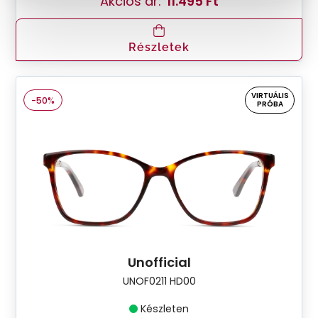
Akciós ár:
11.495 Ft
Részletek
VIRTUÁLIS
-50%
PRÓBA
Unofficial
UNOF0211 HD00
Készleten