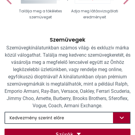
Találja meg a tökéletes
Adja meg látásvizsgálati
Vál
szemüveget
eredményeit
Szemüvegek
Szemüvegkínálatunkban számos világ- és exkluzív márka
közül válogathat. Találja meg kedvenc szemüvegkeretét, és
vásárolja meg a megfelelő lencsével együtt az Önhöz
legközelebbi üzletünkben, vagy rendelje meg online,
egyfókuszú dioptriával! A kínálatunkban olyan prémium
szemüvegmárkák is megtalálhatók, mint a például Ralph,
Emporio Armani, Ray-Ban, Versace, Oakley, Ferrari Scuderia,
Jimmy Choo, Arnette, Burberry, Brooks Brothers, Sferoflex,
Vogue, Coach, Armani Exchange.
Szűrők