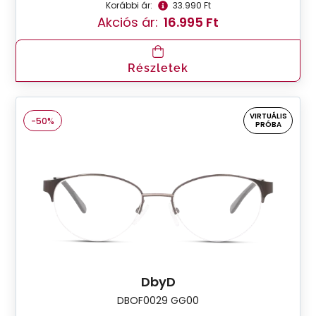
Korábbi ár:
33.990 Ft
Akciós ár:
16.995 Ft
Részletek
VIRTUÁLIS
-50%
PRÓBA
DbyD
DBOF0029 GG00