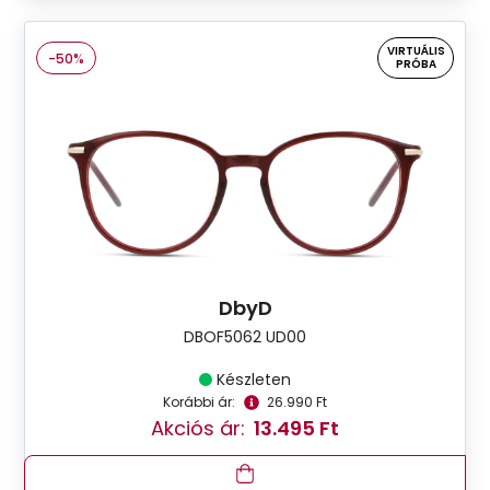
VIRTUÁLIS
-50%
PRÓBA
DbyD
DBOF5062 UD00
Készleten
Korábbi ár:
26.990 Ft
Akciós ár:
13.495 Ft