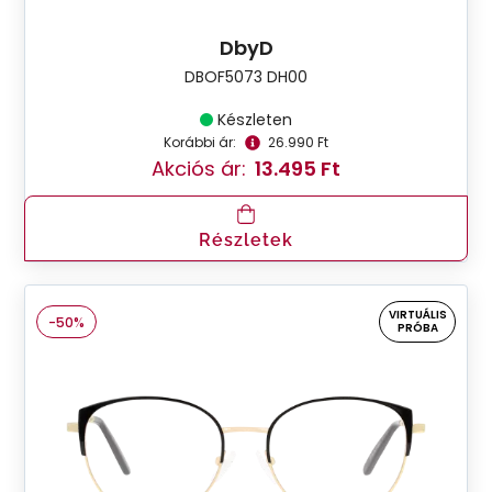
DbyD
DBOF5073 DH00
Készleten
Korábbi ár:
26.990 Ft
Akciós ár:
13.495 Ft
Részletek
VIRTUÁLIS
-50%
PRÓBA