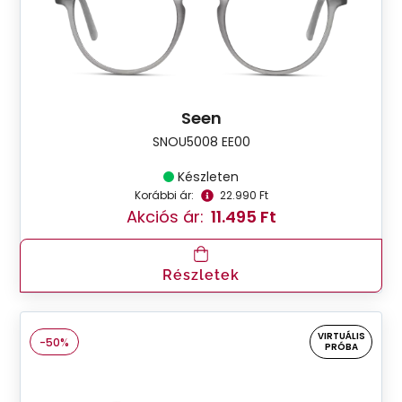
Seen
SNOU5008 EE00
Készleten
Korábbi ár:
22.990 Ft
Akciós ár:
11.495 Ft
Részletek
VIRTUÁLIS
-50%
PRÓBA