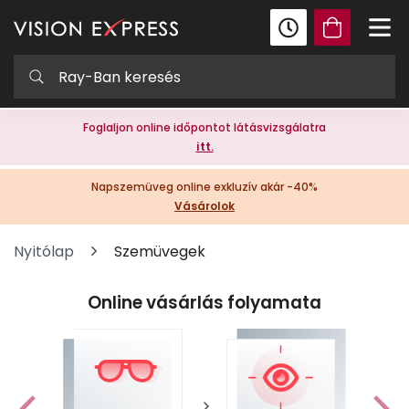
Foglaljon online időpontot látásvizsgálatra
itt.
Napszemüveg online exkluzív akár -40%
Vásárolok
Nyitólap
Szemüvegek
Online vásárlás folyamata