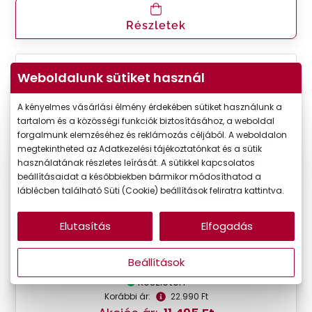
Részletek
VIRTUÁLIS
Weboldalunk sütiket használ
-50%
PRÓBA
A kényelmes vásárlási élmény érdekében sütiket használunk a
tartalom és a közösségi funkciók biztosításához, a weboldal
forgalmunk elemzéséhez és reklámozás céljából. A weboldalon
megtekintheted az Adatkezelési tájékoztatónkat és a sütik
használatának részletes leírását. A sütikkel kapcsolatos
beállításaidat a későbbiekben bármikor módosíthatod a
láblécben található Süti (Cookie) beállítások feliratra kattintva.
Elutasítás
Elfogadás
Seen
SNOU5006 VV00
Beállítások
Készleten
Korábbi ár:
22.990 Ft