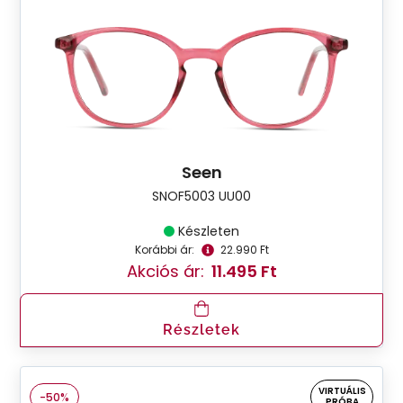
Seen
SNOF5003 UU00
Készleten
Korábbi ár:
22.990 Ft
Akciós ár:
11.495 Ft
Részletek
VIRTUÁLIS
-50%
PRÓBA