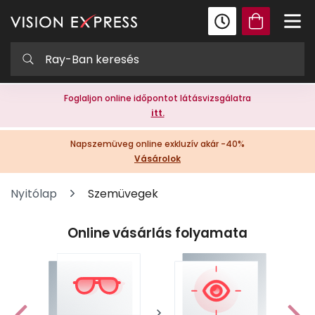
Foglaljon online időpontot látásvizsgálatra
itt.
Napszemüveg online exkluzív akár -40%
Vásárolok
Nyitólap
Szemüvegek
Online vásárlás folyamata