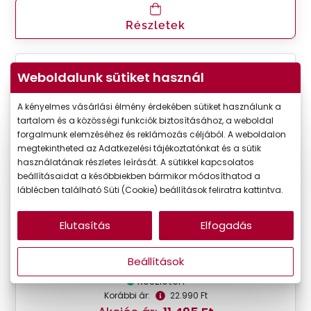
Részletek
VIRTUÁLIS
Weboldalunk sütiket használ
-50%
PRÓBA
A kényelmes vásárlási élmény érdekében sütiket használunk a
tartalom és a közösségi funkciók biztosításához, a weboldal
forgalmunk elemzéséhez és reklámozás céljából. A weboldalon
megtekintheted az Adatkezelési tájékoztatónkat és a sütik
használatának részletes leírását. A sütikkel kapcsolatos
beállításaidat a későbbiekben bármikor módosíthatod a
láblécben található Süti (Cookie) beállítások feliratra kattintva.
Elutasítás
Elfogadás
Seen
SNOU5006 VV00
Beállítások
Készleten
Korábbi ár:
22.990 Ft