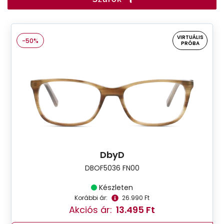
VIRTUÁLIS
-50%
PRÓBA
DbyD
DBOF5036 FN00
Készleten
Korábbi ár:
26.990 Ft
Akciós ár:
13.495 Ft