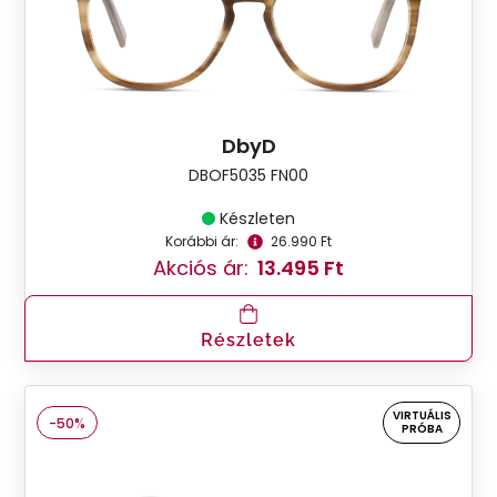
DbyD
DBOF5035 FN00
Készleten
Korábbi ár:
26.990 Ft
Akciós ár:
13.495 Ft
Részletek
VIRTUÁLIS
-50%
PRÓBA