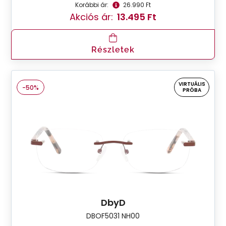
Korábbi ár:
26.990 Ft
Akciós ár:
13.495 Ft
Részletek
VIRTUÁLIS
-50%
PRÓBA
DbyD
DBOF5031 NH00