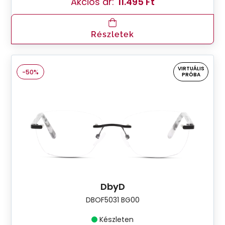
Akciós ár:
11.495 Ft
Részletek
VIRTUÁLIS
-50%
PRÓBA
DbyD
DBOF5031 BG00
Készleten