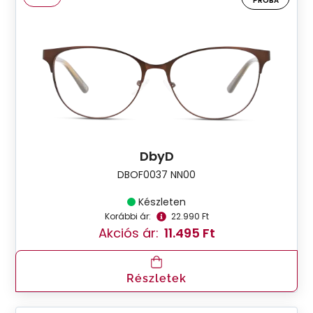
PRÓBA
DbyD
DBOF0037 NN00
Készleten
Korábbi ár:
22.990 Ft
Akciós ár:
11.495 Ft
Részletek