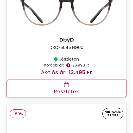
DbyD
DBOF5045 HG00
Készleten
Korábbi ár:
26.990 Ft
Akciós ár:
13.495 Ft
Részletek
VIRTUÁLIS
-50%
PRÓBA