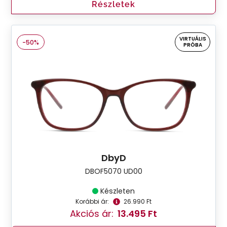
Részletek
VIRTUÁLIS
-50%
PRÓBA
DbyD
DBOF5070 UD00
Készleten
Korábbi ár:
26.990 Ft
Akciós ár:
13.495 Ft