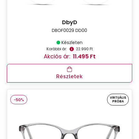
DbyD
DBOF0029 DD00
Készleten
Korábbi ár:
22.990 Ft
Akciós ár:
11.495 Ft
Részletek
VIRTUÁLIS
-50%
PRÓBA