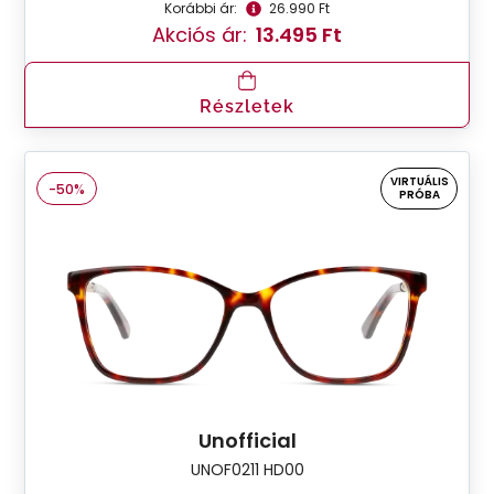
Korábbi ár:
26.990 Ft
Akciós ár:
13.495 Ft
Részletek
VIRTUÁLIS
-50%
PRÓBA
Unofficial
UNOF0211 HD00