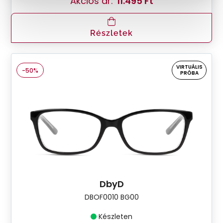
Akciós ár:
11.495 Ft
Részletek
VIRTUÁLIS
-50%
PRÓBA
DbyD
DBOF0010 BG00
Készleten