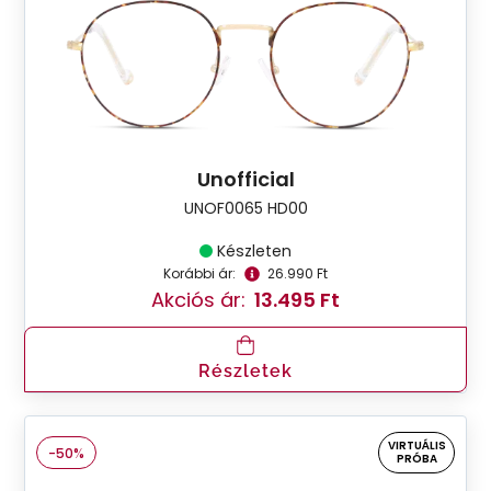
Unofficial
UNOF0065 HD00
Készleten
Korábbi ár:
26.990 Ft
Akciós ár:
13.495 Ft
Részletek
VIRTUÁLIS
-50%
PRÓBA