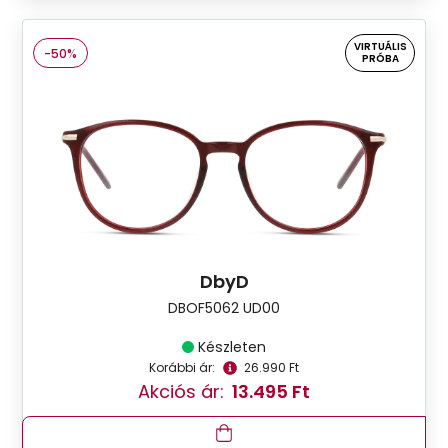
VIRTUÁLIS
-50%
PRÓBA
DbyD
DBOF5062 UD00
Készleten
Korábbi ár:
26.990 Ft
Akciós ár:
13.495 Ft