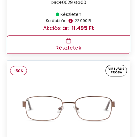
DBOF0029 GG00
Készleten
Korábbi ár:
22.990 Ft
Akciós ár:
11.495 Ft
Részletek
VIRTUÁLIS
-50%
PRÓBA