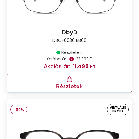
DbyD
DBOF0036 BB00
Készleten
Korábbi ár:
22.990 Ft
Akciós ár:
11.495 Ft
Részletek
VIRTUÁLIS
-50%
PRÓBA