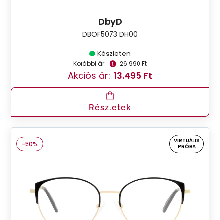
DbyD
DBOF5073 DH00
Készleten
Korábbi ár:
26.990 Ft
Akciós ár:
13.495 Ft
Részletek
VIRTUÁLIS
-50%
PRÓBA