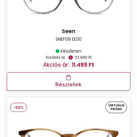
Seen
SNEF09 EE00
Készleten
Korábbi ár:
22.990 Ft
Akciós ár:
11.495 Ft
Részletek
VIRTUÁLIS
-50%
PRÓBA