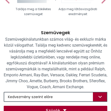
Találja meg a tökéletes
Adja meg látásvizsgálati
Vál
szemüveget
eredményeit
Szemüvegek
Szemüvegkínálatunkban számos világ- és exkluzív márka
közül válogathat. Találja meg kedvenc szemüvegkeretét, és
vásárolja meg a megfelelő lencsével együtt az Önhöz
legközelebbi üzletünkben, vagy rendelje meg online,
egyfókuszú dioptriával! A kínálatunkban olyan prémium
szemüvegmárkák is megtalálhatók, mint a például Ralph,
Emporio Armani, Ray-Ban, Versace, Oakley, Ferrari Scuderia,
Jimmy Choo, Arnette, Burberry, Brooks Brothers, Sferoflex,
Vogue, Coach, Armani Exchange.
Szűrők