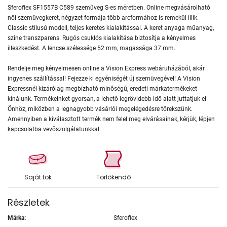
Sferoflex SF1557B C589 szemüveg S-es méretben. Online megvásárolható
női szemüvegkeret, négyzet formája több arcformához is remekül illik.
Classic stílusú modell, teljes keretes kialakítással. A keret anyaga műanyag,
színe transzparens. Rugós csuklós kialakítása biztosítja a kényelmes
illeszkedést. A lencse szélessége 52 mm, magassága 37 mm.
Rendelje meg kényelmesen online a Vision Express webáruházából, akár
ingyenes szállítással! Fejezze ki egyéniségét új szemüvegével! A Vision
Expressnél kizárólag megbízható minőségű, eredeti márkatermékeket
kínálunk. Termékeinket gyorsan, a lehető legrövidebb idő alatt juttatjuk el
Önhöz, miközben a legnagyobb vásárlói megelégedésre törekszünk.
Amennyiben a kiválasztott termék nem felel meg elvárásainak, kérjük, lépjen
kapcsolatba vevőszolgálatunkkal.
Saját tok
Törlőkendő
Részletek
Márka:
Sferoflex