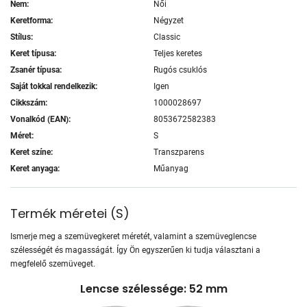
Nem:
Női
Keretforma:
Négyzet
Stílus:
Classic
Keret típusa:
Teljes keretes
Zsanér típusa:
Rugós csuklós
Saját tokkal rendelkezik:
Igen
Cikkszám:
1000028697
Vonalkód (EAN):
8053672582383
Méret:
S
Keret színe:
Transzparens
Keret anyaga:
Műanyag
Termék méretei
(
S
)
Ismerje meg a szemüvegkeret méretét, valamint a szemüveglencse
szélességét és magasságát. Így Ön egyszerűen ki tudja választani a
megfelelő szemüveget.
Lencse szélessége: 52 mm