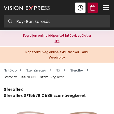
Foglaljon online időpontot látásvizsgálatra
itt.
Napszemüveg online exkluzív akár -40%
Vásárolok
Nyitólap
Szemüvegek
Női
Sferoflex
Sferoflex SF1557B C589 szemüvegkeret
Sferoflex
Sferoflex SF1557B C589 szemüvegkeret