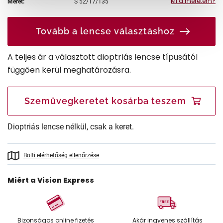
Mi a méretem?
Méret:
S
52/17/135
Tovább a lencse választáshoz
A teljes ár a választott dioptriás lencse típusától
függően kerül meghatározásra.
Szemüvegkeretet kosárba teszem
Dioptriás lencse nélkül, csak a keret.
Bolti elérhetőség ellenőrzése
Miért a Vision Express
Bizonságos online fizetés
Akár ingyenes szállítás