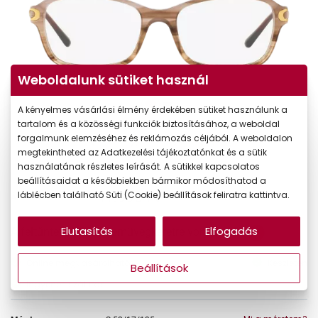
Weboldalunk sütiket használ
A kényelmes vásárlási élmény érdekében sütiket használunk a
tartalom és a közösségi funkciók biztosításához, a weboldal
forgalmunk elemzéséhez és reklámozás céljából. A weboldalon
megtekintheted az Adatkezelési tájékoztatónkat és a sütik
használatának részletes leírását. A sütikkel kapcsolatos
beállításaidat a későbbiekben bármikor módosíthatod a
41.990 Ft
láblécben található Süti (Cookie) beállítások feliratra kattintva.
Ár:
Elutasítás
Elfogadás
A feltűntetett ár a szemüvegkeretre vonatkozik.
Online megvásárolható
Készleten
Beállítások
Ingyenes szállítás