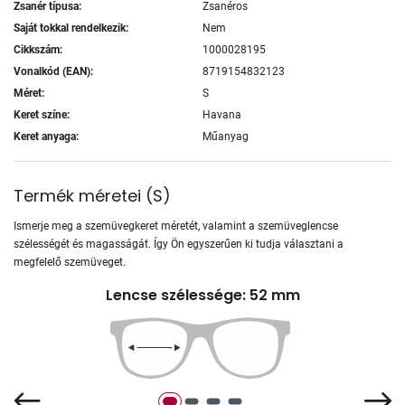
Zsanér típusa:
Zsanéros
Saját tokkal rendelkezik:
Nem
Cikkszám:
1000028195
Vonalkód (EAN):
8719154832123
Méret:
S
Keret színe:
Havana
Keret anyaga:
Műanyag
Termék méretei
(
S
)
Ismerje meg a szemüvegkeret méretét, valamint a szemüveglencse
szélességét és magasságát. Így Ön egyszerűen ki tudja választani a
megfelelő szemüveget.
Lencse szélessége: 52 mm