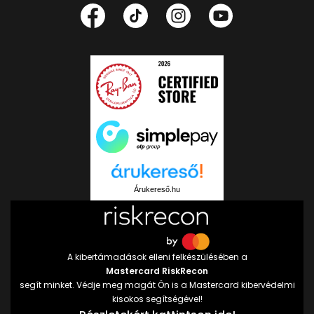
Árukereső.hu
A kibertámadások elleni felkészülésében a
Mastercard RiskRecon
segít minket. Védje meg magát Ön is a Mastercard kibervédelmi
kisokos segítségével!