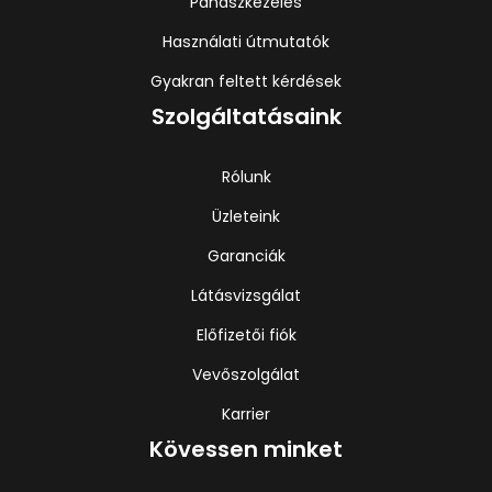
Panaszkezelés
Használati útmutatók
Gyakran feltett kérdések
Szolgáltatásaink
Rólunk
Üzleteink
Garanciák
Látásvizsgálat
Előfizetői fiók
Vevőszolgálat
Karrier
Kövessen minket