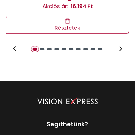
Akciós ár:
16.194 Ft
Részletek
Segíthetünk?