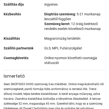
Szállítás díja
ingyenes
Kézbesítés
Dioptriás szemüveg:
5-21 munkanap
lencsétől függően
Szemüveg keret:
12 óráig beérkező
rendelés esetén következő munkanap
Kiszállítás
Magyarország területén
Szállító partnerünk
GLS, MPL Futárszolgálat
Csomagkövetés
Online nyomon követheti csomagja
státuszát
Ismertető
Seen SNOF5003 HH00 szemüveg S-es méretben. Online megvásárolható női
szemüvegkeret, pantó formája több arcformához is remekül illik. Trend
stílusú modell, teljes keretes kialakítással. A keret anyaga műanyag, színe
havana. Zsanéros kialakítása biztosítja a kényelmes illeszkedést. A lencse
szélessége 52 mm, magassága 45 mm. Szeretné látni, hogy ez a szemüveg
tökéletesen áll Önnek? Győződjön meg róla és próbálja fel virtuálisan.