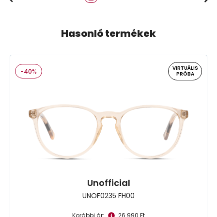
Hasonló termékek
VIRTUÁLIS
-40%
PRÓBA
Unofficial
UNOF0235 FH00
Korábbi ár:
26.990 Ft