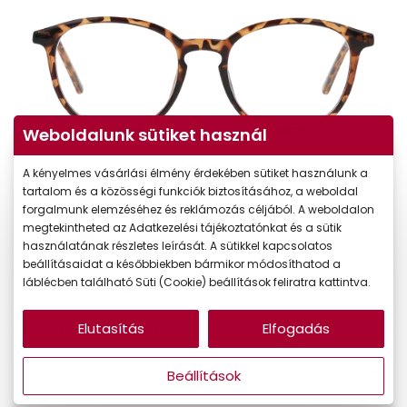
Weboldalunk sütiket használ
A kényelmes vásárlási élmény érdekében sütiket használunk a
tartalom és a közösségi funkciók biztosításához, a weboldal
forgalmunk elemzéséhez és reklámozás céljából. A weboldalon
megtekintheted az Adatkezelési tájékoztatónkat és a sütik
használatának részletes leírását. A sütikkel kapcsolatos
beállításaidat a későbbiekben bármikor módosíthatod a
láblécben található Süti (Cookie) beállítások feliratra kattintva.
22.990 Ft
Ár:
Elutasítás
Elfogadás
A feltűntetett ár a szemüvegkeretre vonatkozik.
Online megvásárolható
Jelenleg nincs készleten
Beállítások