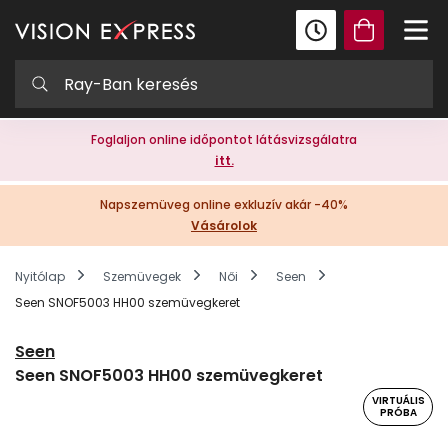
Foglaljon online időpontot látásvizsgálatra
itt.
Napszemüveg online exkluzív akár -40%
Vásárolok
Nyitólap
Szemüvegek
Női
Seen
Seen SNOF5003 HH00 szemüvegkeret
Seen
Seen SNOF5003 HH00 szemüvegkeret
VIRTUÁLIS
PRÓBA