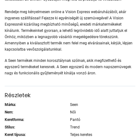
Rendelje meg kényelmesen online a Vision Express webáruházából, akár
ingyenes szállítással! Fejezze ki egyéniségét új szemüvegével! A Vision
Expressnél kizárólag megbízható minőségű, eredeti márkatermékeket
kínálunk. Termékeinket gyorsan, a lehető legrövidebb idő alatt juttatjuk el
Önhöz, miközben a legnagyobb vásárlói megelégedésre törekszünk.
Amennyiben a kiválasztott termék nem felel meg elvárásainak, kérjük, lépjen
kapcsolatba vevőszolgálatunkkal.
A Seen termékek minden korosztálynak szólnak, akik megfizethető és
egyszerű termékeket keresnek. A Seen egyszerű és modern napszemüvegek
nagy és funkcionális gyűjteményét kínálja vonzó áron.
Részletek
Márka:
Seen
Nem:
Női
Keretforma:
Pantó
Stílus:
Trend
Keret típusa:
Teljes keretes