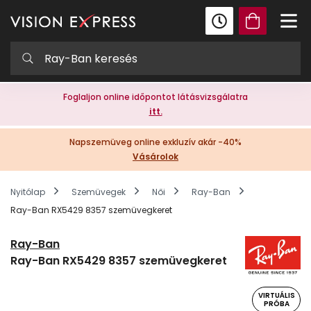
Foglaljon online időpontot látásvizsgálatra
itt.
Napszemüveg online exkluzív akár -40%
Vásárolok
Nyitólap
Szemüvegek
Női
Ray-Ban
Ray-Ban RX5429 8357 szemüvegkeret
Ray-Ban
Ray-Ban RX5429 8357 szemüvegkeret
VIRTUÁLIS
PRÓBA