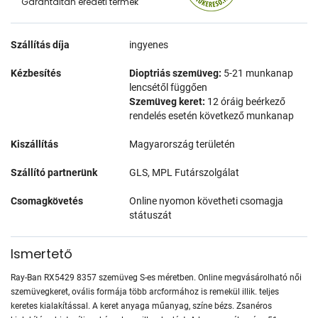
Garantáltan eredeti termék
Szállítás díja
ingyenes
Kézbesítés
Dioptriás szemüveg:
5-21 munkanap
lencsétől függően
Szemüveg keret:
12 óráig beérkező
rendelés esetén következő munkanap
Kiszállítás
Magyarország területén
Szállító partnerünk
GLS, MPL Futárszolgálat
Csomagkövetés
Online nyomon követheti csomagja
státuszát
Ismertető
Ray-Ban RX5429 8357 szemüveg S-es méretben. Online megvásárolható női
szemüvegkeret, ovális formája több arcformához is remekül illik. teljes
keretes kialakítással. A keret anyaga műanyag, színe bézs. Zsanéros