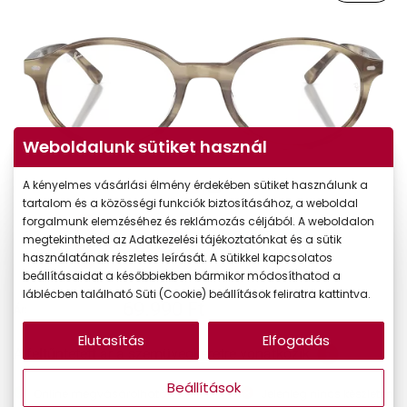
Weboldalunk sütiket használ
A kényelmes vásárlási élmény érdekében sütiket használunk a
tartalom és a közösségi funkciók biztosításához, a weboldal
forgalmunk elemzéséhez és reklámozás céljából. A weboldalon
megtekintheted az Adatkezelési tájékoztatónkat és a sütik
használatának részletes leírását. A sütikkel kapcsolatos
beállításaidat a későbbiekben bármikor módosíthatod a
láblécben található Süti (Cookie) beállítások feliratra kattintva.
69.990 Ft
Ár:
Elutasítás
Elfogadás
A feltűntetett ár a szemüvegkeretre vonatkozik.
Beállítások
Online megvásárolható
Jelenleg nincs készleten