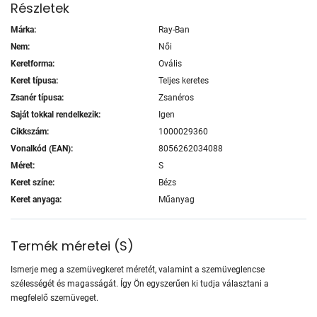
Részletek
Márka:
Ray-Ban
Nem:
Női
Keretforma:
Ovális
Keret típusa:
Teljes keretes
Zsanér típusa:
Zsanéros
Saját tokkal rendelkezik:
Igen
Cikkszám:
1000029360
Vonalkód (EAN):
8056262034088
Méret:
S
Keret színe:
Bézs
Keret anyaga:
Műanyag
Termék méretei
(
S
)
Ismerje meg a szemüvegkeret méretét, valamint a szemüveglencse
szélességét és magasságát. Így Ön egyszerűen ki tudja választani a
megfelelő szemüveget.