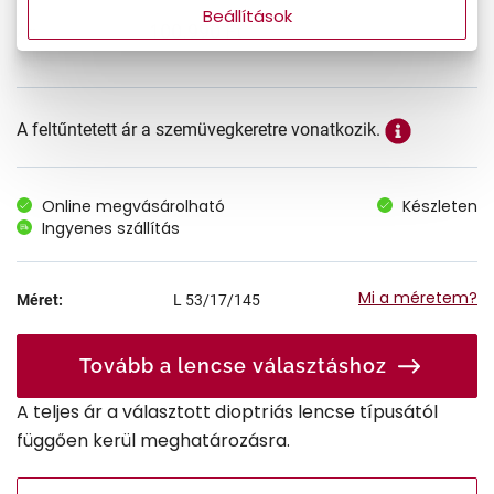
Beállítások
100.990 Ft
Ár:
A feltűntetett ár a szemüvegkeretre vonatkozik.
Online megvásárolható
Készleten
Ingyenes szállítás
Mi a méretem?
Méret:
L
53/17/145
Tovább a lencse választáshoz
A teljes ár a választott dioptriás lencse típusától
függően kerül meghatározásra.