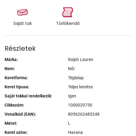
Saját tok
Törlőkendő
Részletek
Márka:
Ralph Lauren
Nem:
Női
Keretforma:
Téglalap
Keret típusa:
Teljes keretes
Saját tokkal rendelkezik:
Igen
Cikkszám:
1000029750
Vonalkód (EAN):
8056262485248
Méret:
L
Keret színe:
Havana