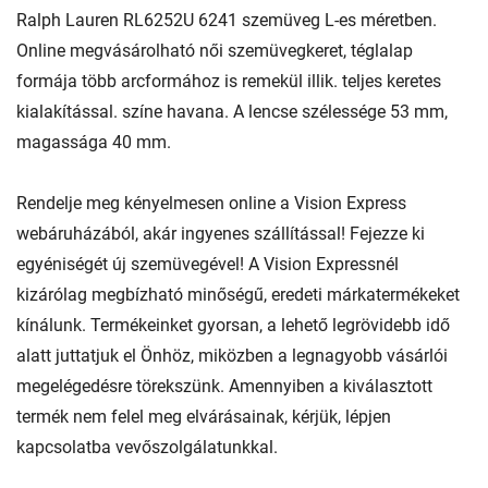
Ralph Lauren RL6252U 6241 szemüveg L-es méretben.
Online megvásárolható női szemüvegkeret, téglalap
formája több arcformához is remekül illik. teljes keretes
kialakítással. színe havana. A lencse szélessége 53 mm,
magassága 40 mm.
Rendelje meg kényelmesen online a Vision Express
webáruházából, akár ingyenes szállítással! Fejezze ki
egyéniségét új szemüvegével! A Vision Expressnél
kizárólag megbízható minőségű, eredeti márkatermékeket
kínálunk. Termékeinket gyorsan, a lehető legrövidebb idő
alatt juttatjuk el Önhöz, miközben a legnagyobb vásárlói
megelégedésre törekszünk. Amennyiben a kiválasztott
termék nem felel meg elvárásainak, kérjük, lépjen
kapcsolatba vevőszolgálatunkkal.