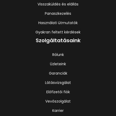
Visszaküldés és elállás
Panaszkezelés
Használati útmutatók
Gyakran feltett kérdések
Szolgáltatásaink
Rólunk
Üzleteink
Garanciák
Látásvizsgálat
Előfizetői fiók
Vevőszolgálat
Karrier