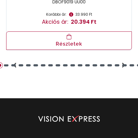
DBOF9019 UU00
Korábbi ár:
33.990 Ft
Akciós ár:
20.394 Ft
Részletek