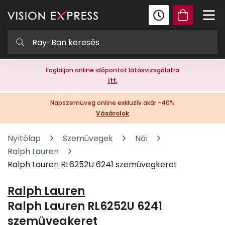
Foglaljon online időpontot látásvizsgálatra
itt.
Napszemüveg online exkluzív akár -40%
Vásárolok
Nyitólap
Szemüvegek
Női
Ralph Lauren
Ralph Lauren RL6252U 6241 szemüvegkeret
Ralph Lauren
Ralph Lauren RL6252U 6241
szemüvegkeret