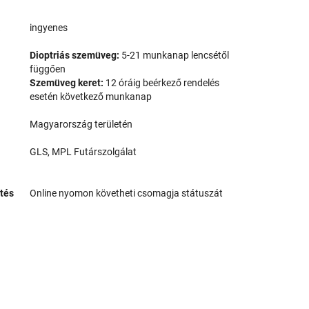
a
ingyenes
Dioptriás szemüveg:
5-21 munkanap lencsétől
függően
Szemüveg keret:
12 óráig beérkező rendelés
esetén következő munkanap
Magyarország területén
GLS, MPL Futárszolgálat
tés
Online nyomon követheti csomagja státuszát