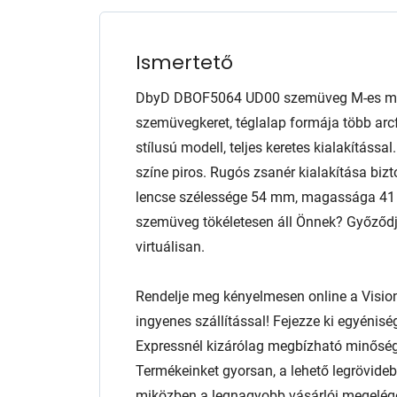
Ismertető
DbyD DBOF5064 UD00 szemüveg M-es mér
szemüvegkeret, téglalap formája több arcf
stílusú modell, teljes keretes kialakításs
színe piros. Rugós zsanér kialakítása bizt
lencse szélessége 54 mm, magassága 41 m
szemüveg tökéletesen áll Önnek? Győződjö
virtuálisan.
Rendelje meg kényelmesen online a Visio
ingyenes szállítással! Fejezze ki egyénis
Expressnél kizárólag megbízható minőség
Termékeinket gyorsan, a lehető legrövidebb
miközben a legnagyobb vásárlói megelég