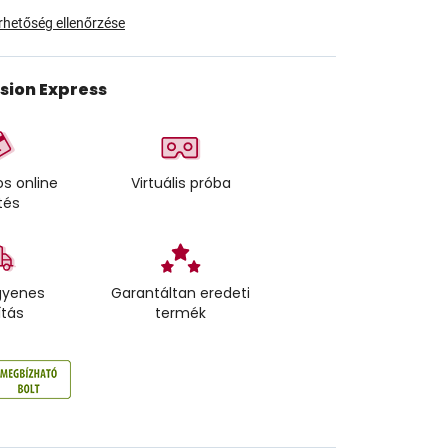
érhetőség ellenőrzése
ision Express
s online
Virtuális próba
tés
gyenes
Garantáltan eredeti
ítás
termék