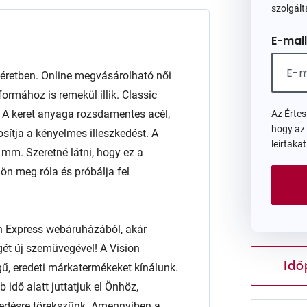
szolgált
E-mail
etben. Online megvásárolható női
ormához is remekül illik. Classic
al. A keret anyaga rozsdamentes acél,
Az Érte
hogy az
osítja a kényelmes illeszkedést. A
leírtaka
m. Szeretné látni, hogy ez a
n meg róla és próbálja fel
n Express webáruházából, akár
égét új szemüvegével! A Vision
Idő
ű, eredeti márkatermékeket kínálunk.
 idő alatt juttatjuk el Önhöz,
edésre törekszünk. Amennyiben a