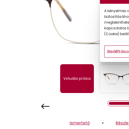
Gyermek
A kényelmes v
biztosításáho
megtekintheted
kapcsolatos b
(Cookie) beállí
Beállításo
Virtuális próba
Ismertető
Részle