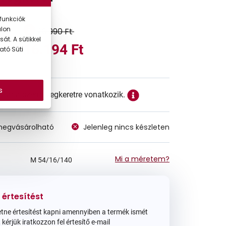
funkciók
alon
26.990 Ft
át. A sütikkel
16.194 Ft
ató Süti
s
ett ár a szemüvegkeretre vonatkozik.
megvásárolható
Jelenleg nincs készleten
Mi a méretem?
M
54/16/140
 értesítést
tne értesítést kapni amennyiben a termék ismét
 kérjük iratkozzon fel értesítő e-mail