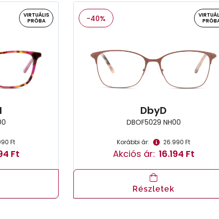
VIRTUÁLIS
VIRTUÁL
-40%
PRÓBA
PRÓB
l
DbyD
00
DBOF5029 NH00
990 Ft
Korábbi ár:
26.990 Ft
94 Ft
Akciós ár:
16.194 Ft
Részletek