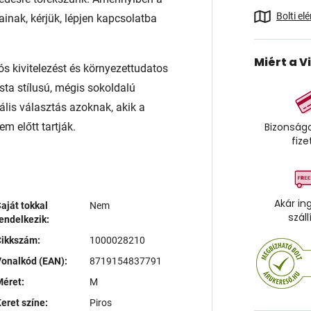
Bolti el
ainak, kérjük, lépjen kapcsolatba
Miért a V
ós kivitelezést és környezettudatos
sta stílusú, mégis sokoldalú
ális választás azoknak, akik a
m előtt tartják.
Bizonságo
fize
Akár in
aját tokkal
Nem
száll
endelkezik:
Cikkszám:
1000028210
onalkód (EAN):
8719154837791
éret:
M
eret színe:
Piros