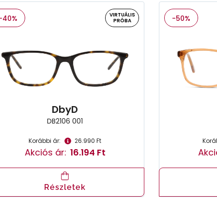
VIRTUÁLIS
-40%
-50%
PRÓBA
DbyD
DB2106 001
Korábbi ár:
26.990 Ft
Koráb
Akciós ár:
16.194 Ft
Akci
Részletek