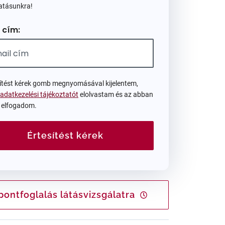
atásunkra!
 cím:
sítést kérek gomb megnyomásával kijelentem,
adatkezelési tájékoztatót
elolvastam és az abban
t elfogadom.
Értesítést kérek
pontfoglalás látásvizsgálatra