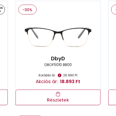
IS
-30%
A
DbyD
DBOF5010 BB00
Korábbi ár:
26.990 Ft
Akciós ár:
18.893 Ft
Részletek