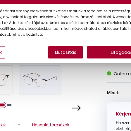
ásárlási élmény érdekében sütiket használunk a tartalom és a közösségi 
z, a weboldal forgalmunk elemzéséhez és reklámozás céljából. A webold
Korábbi ár:
 az Adatkezelési tájékoztatónkat és a sütik használatának részletes leírás
eállításaidat a későbbiekben bármikor módosíthatod a láblécben találh
Akciós ár:
tások feliratra kattintva.
k
Elutasítás
Elfogadá
A feltűntet
Online 
Méret:
Kérjen
Ha szere
tek
Hasonló termékek
elérhető,