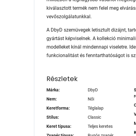
kiválasztott termék nem felel meg elvárás
vevőszolgálatunkkal.
A DbyD szemüvegek letisztult dizájnt, tart
gyártást képviselnek. A kollekció minimali
modelleket kínál mindennapi viseletre. Ide
funkcionalitást és fenntarthatóságot is sze
Részletek
Márka:
DbyD
S
r
Nem:
Női
Keretforma:
Téglalap
V
Stílus:
Classic
M
Keret típusa:
Teljes keretes
K
Zsanér típusa:
Rugós zsanér