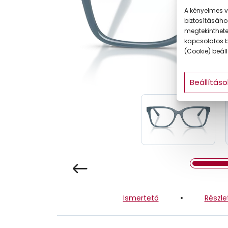
Gyermek
A kényelmes v
biztosításáho
megtekintheted
kapcsolatos b
(Cookie) beállí
Beállításo
Ismertető
Részle