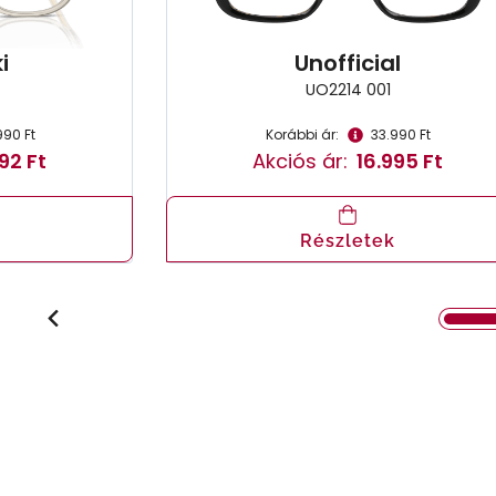
i
Unofficial
UO2214 001
990 Ft
Korábbi ár:
33.990 Ft
92 Ft
Akciós ár:
16.995 Ft
Részletek