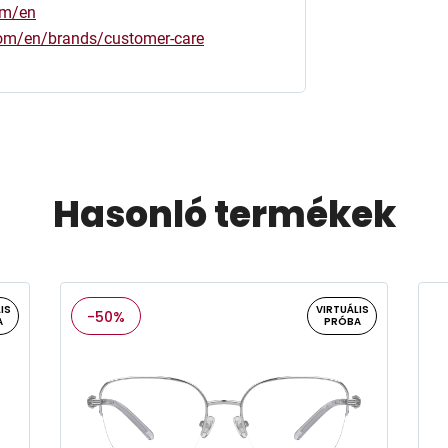
om/en
.com/en/brands/customer-care
Hasonló termékek
IS
VIRTUÁLIS
-50%
A
PRÓBA