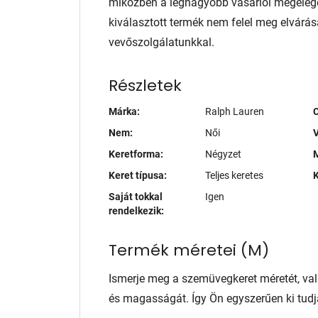
miközben a legnagyobb vásárlói megelég
kiválasztott termék nem felel meg elvárás
vevőszolgálatunkkal.
Részletek
Márka:
Ralph Lauren
Nem:
Női
V
Keretforma:
Négyzet
M
Keret típusa:
Teljes keretes
K
Saját tokkal
Igen
rendelkezik:
Termék méretei
(
M
)
Ismerje meg a szemüvegkeret méretét, va
és magasságát. Így Ön egyszerűen ki tudj