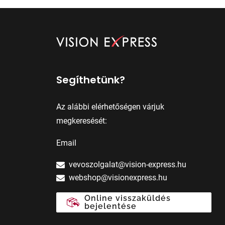
Segíthetünk?
Az alábbi elérhetőségen várjuk
megkeresését:
Email
vevoszolgalat@vision-express.hu
webshop@visionexpress.hu
Online visszaküldés
bejelentése