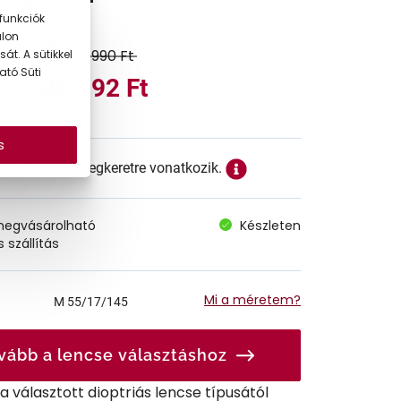
funkciók
alon
100.990 Ft
át. A sütikkel
ató Süti
80.792 Ft
s
ett ár a szemüvegkeretre vonatkozik.
megvásárolható
Készleten
 szállítás
Mi a méretem?
M
55/17/145
vább a lencse választáshoz
r a választott dioptriás lencse típusától