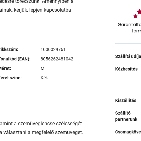
edésre törekszünk. Amennyiben a
ainak, kérjük, lépjen kapcsolatba
Garantálta
ter
Cikkszám:
1000029761
Szállítás díj
onalkód (EAN):
8056262481042
éret:
M
Kézbesítés
eret színe:
Kék
Kiszállítás
Szállító
partnerünk
lamint a szemüveglencse szélességét
a választani a megfelelő szemüveget.
Csomagköve