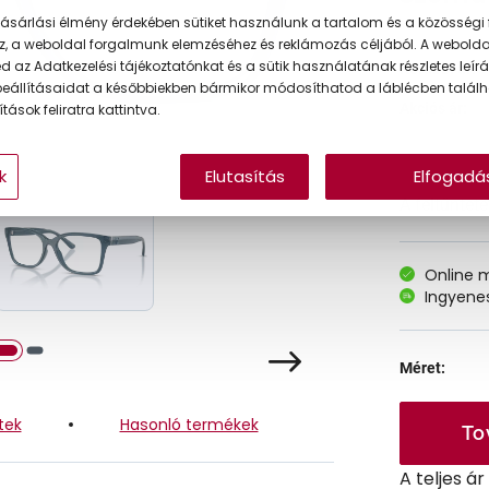
ásárlási élmény érdekében sütiket használunk a tartalom és a közösségi 
z, a weboldal forgalmunk elemzéséhez és reklámozás céljából. A webold
 az Adatkezelési tájékoztatónkat és a sütik használatának részletes leírás
Korábbi ár:
eállításaidat a későbbiekben bármikor módosíthatod a láblécben találh
Akciós ár:
tások feliratra kattintva.
k
Elutasítás
Elfogadá
A feltűntet
Online 
Ingyenes
Méret:
tek
Hasonló termékek
To
A teljes á