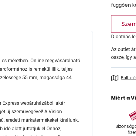
függően k
Szem
Dioptriás le
Az outlet 
össze, így 
es méretben. Online megvásárolható
rcformához is remekül illik. teljes
se szélessége 55 mm, magassága 44
Bolti el
Miért a V
n Express webáruházából, akár
égét új szemüvegével! A Vision
ű, eredeti márkatermékeket kínálunk.
Bizonságo
 idő alatt juttatjuk el Önhöz,
fize