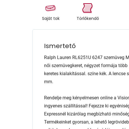
Saját tok
Törlőkendő
Ismertető
Ralph Lauren RL6251U 6247 szemüveg M-
női szemüvegkeret, négyzet formája több a
keretes kialakítással. színe kék. A lenc
mm.
Rendelje meg kényelmesen online a Visio
ingyenes szállítással! Fejezze ki egyénis
Expressnél kizárólag megbízható minőség
Termékeinket gyorsan, a lehető legrövidebb