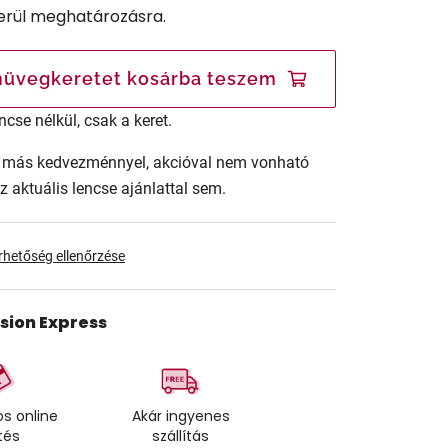
erül meghatározásra.
üvegkeretet kosárba teszem
ncse nélkül, csak a keret.
ár más kedvezménnyel, akcióval nem vonható
az aktuális lencse ajánlattal sem.
érhetőség ellenőrzése
ision Express
s online
Akár ingyenes
tés
szállítás