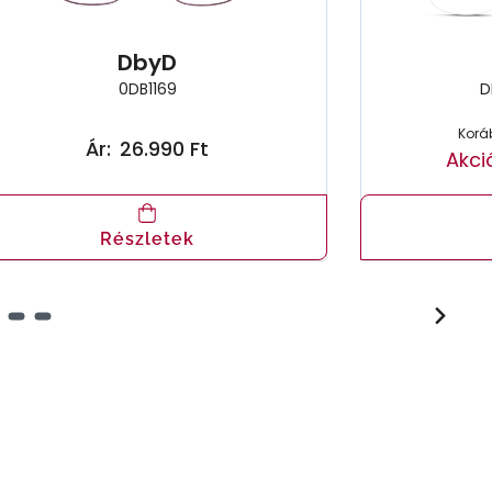
DbyD
0DB1169
D
Koráb
Ár:
26.990 Ft
Akci
Részletek