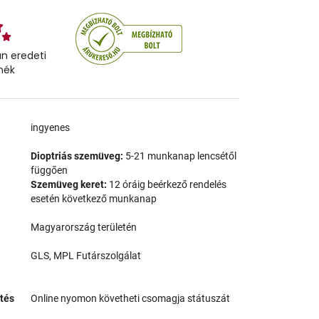
n eredeti
mék
a
ingyenes
Dioptriás szemüveg:
5-21 munkanap lencsétől
függően
Szemüveg keret:
12 óráig beérkező rendelés
esetén következő munkanap
Magyarország területén
GLS, MPL Futárszolgálat
tés
Online nyomon követheti csomagja státuszát