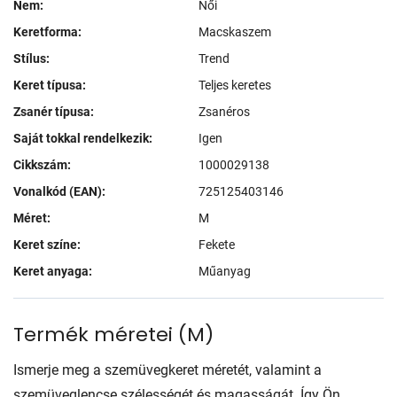
Nem:
Női
Keretforma:
Macskaszem
Stílus:
Trend
Keret típusa:
Teljes keretes
Zsanér típusa:
Zsanéros
Saját tokkal rendelkezik:
Igen
Cikkszám:
1000029138
Vonalkód (EAN):
725125403146
Méret:
M
Keret színe:
Fekete
Keret anyaga:
Műanyag
Termék méretei
(
M
)
Ismerje meg a szemüvegkeret méretét, valamint a
szemüveglencse szélességét és magasságát. Így Ön