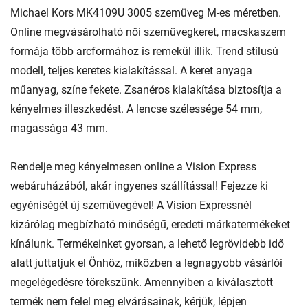
Michael Kors MK4109U 3005 szemüveg M-es méretben.
Online megvásárolható női szemüvegkeret, macskaszem
formája több arcformához is remekül illik. Trend stílusú
modell, teljes keretes kialakítással. A keret anyaga
műanyag, színe fekete. Zsanéros kialakítása biztosítja a
kényelmes illeszkedést. A lencse szélessége 54 mm,
magassága 43 mm.
Rendelje meg kényelmesen online a Vision Express
webáruházából, akár ingyenes szállítással! Fejezze ki
egyéniségét új szemüvegével! A Vision Expressnél
kizárólag megbízható minőségű, eredeti márkatermékeket
kínálunk. Termékeinket gyorsan, a lehető legrövidebb idő
alatt juttatjuk el Önhöz, miközben a legnagyobb vásárlói
megelégedésre törekszünk. Amennyiben a kiválasztott
termék nem felel meg elvárásainak, kérjük, lépjen