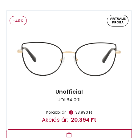
VIRTUÁLIS
-40%
PRÓBA
Unofficial
UO1164 001
Korábbi ár:
33.990 Ft
Akciós ár:
20.394 Ft