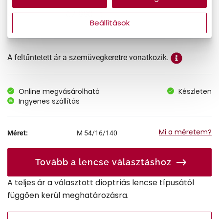
67.990 Ft
Ár:
Beállítások
A feltűntetett ár a szemüvegkeretre vonatkozik.
Online megvásárolható
Készleten
Ingyenes szállítás
Mi a méretem?
Méret:
M
54/16/140
Tovább a lencse választáshoz
A teljes ár a választott dioptriás lencse típusától
függően kerül meghatározásra.