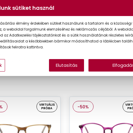
lja meg a
Adja meg
Válassza ki
kéletes
látásvizsgálati
lencséjét
unk sütiket használ
müveget
eredményeit
ásárlási élmény érdekében sütiket használunk a tartalom és a közösségi 
müvegek
z, a weboldal forgalmunk elemzéséhez és reklámozás céljából. A webold
 az Adatkezelési tájékoztatónkat és a sütik használatának részletes leírás
gkínálatunkban számos világ- és exkluzív márka közül válogat
eállításaidat a későbbiekben bármikor módosíthatod a láblécben találh
ja meg a megfelelő lencsével együtt az Önhöz legközelebbi üzle
tások feliratra kattintva.
ával! A kínálatunkban olyan prémium szemüvegmárkák is megtalá
 Versace, Oakley, Ferrari Scuderia, Jimmy Choo, Arnette, Burberr
k
Elutasítás
Elfogadá
Exchange.
VIRTUÁLIS
VIRT
%
-50%
PRÓBA
PR