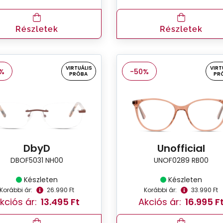
Részletek
Részletek
VIRTUÁLIS
VIRT
%
-50%
PRÓBA
PR
DbyD
Unofficial
DBOF5031 NH00
UNOF0289 RB00
Készleten
Készleten
Korábbi ár:
26.990 Ft
Korábbi ár:
33.990 Ft
kciós ár:
13.495 Ft
Akciós ár:
16.995 F