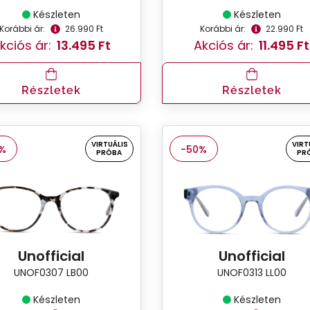
Készleten
Készleten
Korábbi ár:
26.990 Ft
Korábbi ár:
22.990 Ft
kciós ár:
13.495 Ft
Akciós ár:
11.495 Ft
Részletek
Részletek
VIRTUÁLIS
VIRT
%
-50%
PRÓBA
PR
Unofficial
Unofficial
UNOF0307 LB00
UNOF0313 LL00
Készleten
Készleten