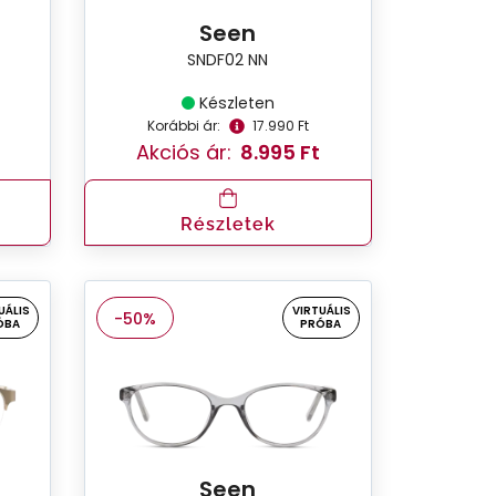
Seen
SNDF02 NN
Készleten
Korábbi ár:
17.990 Ft
Akciós ár:
8.995 Ft
Részletek
UÁLIS
VIRTUÁLIS
-50%
ÓBA
PRÓBA
Seen