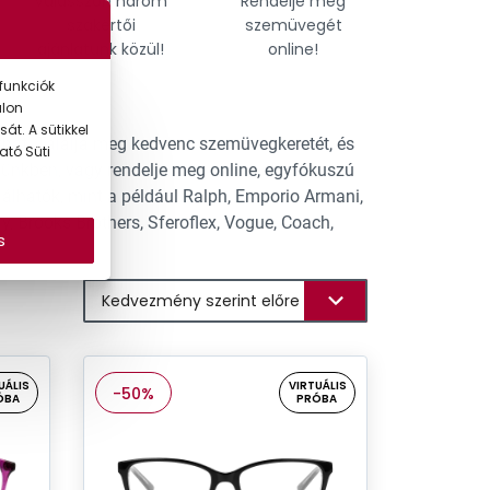
Válasszon három
Rendelje meg
Találja
szakértői
szemüvegét
tökél
ajánlatunk közül!
online!
szemü
funkciók
alon
át. A sütikkel
hat. Találja meg kedvenc szemüvegkeretét, és
ató Süti
tünkben, vagy rendelje meg online, egyfókuszú
lhatók, mint a például Ralph, Emporio Armani,
y, Brooks Brothers, Sferoflex, Vogue, Coach,
s
UÁLIS
VIRTUÁLIS
-50%
ÓBA
PRÓBA