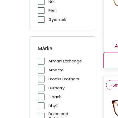
Női
Férfi
Gyermek
A
Márka
Armani Exchange
Arnette
Brooks Brothers
-50
Burberry
Coach
DbyD
Dolce and