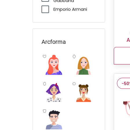
Gabbana
Emporio Armani
FERRARI Scuderia
Furla
Giorgio Armani
A
Arcforma
Guess
Jimmy Choo
Michael Kors
Miu Miu
-50
O'Neill
Oakley
Pierre Cardin
Polo Ralph Lauren
Prada