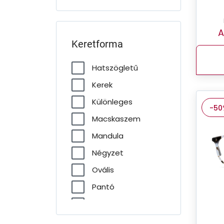
A
Keretforma
Hatszögletű
Kerek
Különleges
-50
Macskaszem
Mandula
Négyzet
Ovális
Pantó
Pilóta
Téglalap