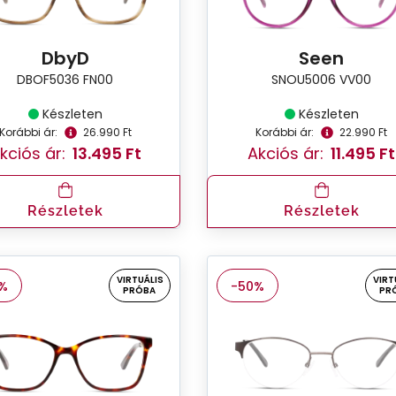
DbyD
Seen
DBOF5036 FN00
SNOU5006 VV00
Készleten
Készleten
Korábbi ár:
26.990 Ft
Korábbi ár:
22.990 Ft
kciós ár:
13.495 Ft
Akciós ár:
11.495 Ft
Részletek
Részletek
VIRTUÁLIS
VIRT
%
-50%
PRÓBA
PR