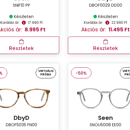
SNIF10 PP
DBOF0029 DD00
Készleten
Készleten
Korábbi ár:
17.990 Ft
Korábbi ár:
22.990 Ft
kciós ár:
8.995 Ft
Akciós ár:
11.495 Ft
Részletek
Részletek
VIRTUÁLIS
VIRT
%
-50%
PRÓBA
PR
DbyD
Seen
DBOF5035 FN00
SNOU5008 EE00