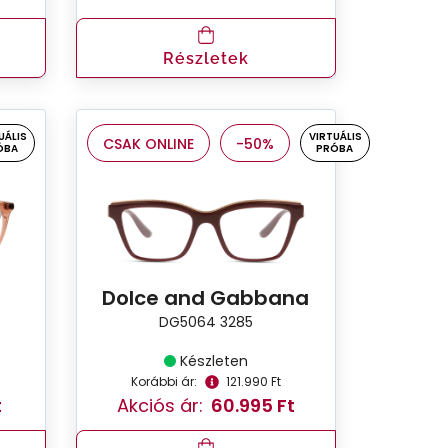
Részletek
UÁLIS
VIRTUÁLIS
CSAK ONLINE
-50%
ÓBA
PRÓBA
Dolce and Gabbana
DG5064 3285
Készleten
Korábbi ár:
121.990 Ft
t
Akciós ár:
60.995 Ft