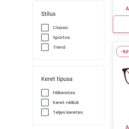
A
Stílus
Classic
Sportos
Trend
-50
Keret típusa
Félkeretes
Keret nélküli
Teljes keretes
A