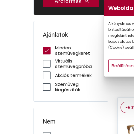
Válasszon három
Rendelje meg
Talá
Arcformák
Gyermek
szakértői
szemüvegét
tö
Weboldal
ajánlatunk közül!
online!
sze
A kényelmes v
Sze
biztosításáho
Ajánlatok
megtekintheted
Szemüve
kapcsolatos b
vásárol
Minden
(Cookie) beállí
szemüvegkeret
dioptri
Virtuális
Ray-Ban,
Beállításo
szemüvegpróba
Armani 
Akciós termékek
Szemüveg
kiegészítők
-50
Nem