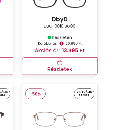
DbyD
DBOF0010 BG00
Készleten
Korábbi ár:
26.990 Ft
Akciós ár:
13.495 Ft
Részletek
UÁLIS
VIRTUÁLIS
-50%
ÓBA
PRÓBA