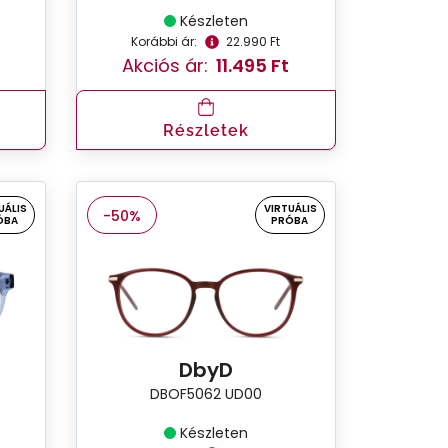
Készleten
Korábbi ár:
22.990 Ft
Akciós ár:
11.495 Ft
Részletek
UÁLIS
VIRTUÁLIS
-50%
ÓBA
PRÓBA
DbyD
DBOF5062 UD00
Készleten