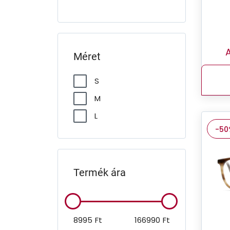
Ralph
Ralph Lauren
Ray-Ban
A
Méret
Seen
S
Sferoflex
M
Swarovski
L
Ted Baker
-50
Tommy Hilfiger
Tory Burch
Unofficial
Termék ára
VOGUE
Versace
8995
Ft
166990
Ft