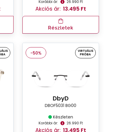
Korábbi ár:
26.990 Ft
t
Akciós ár:
13.495 Ft
Részletek
UÁLIS
VIRTUÁLIS
-50%
ÓBA
PRÓBA
DbyD
DBOF5031 BG00
Készleten
Korábbi ár:
26.990 Ft
Akciós ár:
13.495 Ft