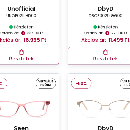
Unofficial
DbyD
UNOF0211 HD00
DBOF0029 GG00
Készleten
Készleten
Korábbi ár:
33.990 Ft
Korábbi ár:
22.990 Ft
kciós ár:
16.995 Ft
Akciós ár:
11.495 Ft
Részletek
Részletek
VIRTUÁLIS
VIRT
%
-50%
PRÓBA
PR
Seen
DbyD