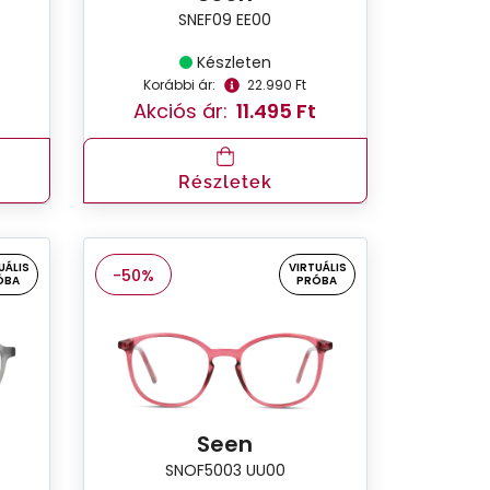
SNEF09 EE00
Készleten
Korábbi ár:
22.990 Ft
Akciós ár:
11.495 Ft
Részletek
UÁLIS
VIRTUÁLIS
-50%
ÓBA
PRÓBA
Seen
SNOF5003 UU00