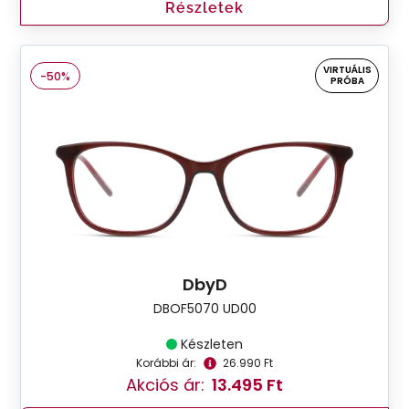
Részletek
VIRTUÁLIS
-50%
PRÓBA
DbyD
DBOF5070 UD00
Készleten
Korábbi ár:
26.990 Ft
Akciós ár:
13.495 Ft