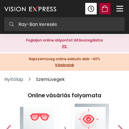
Foglaljon online időpontot látásvizsgálatra
itt.
Napszemüveg online exkluzív akár -40%
Vásárolok
Nyitólap
Szemüvegek
Online vásárlás folyamata