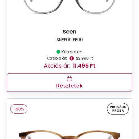
Seen
SNEF09 EE00
Készleten
Korábbi ár:
22.990 Ft
Akciós ár:
11.495 Ft
Részletek
VIRTUÁLIS
-50%
PRÓBA