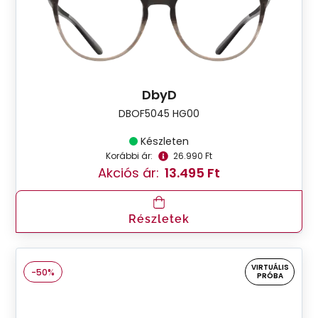
DbyD
DBOF5045 HG00
Készleten
Korábbi ár:
26.990 Ft
Akciós ár:
13.495 Ft
Részletek
VIRTUÁLIS
-50%
PRÓBA