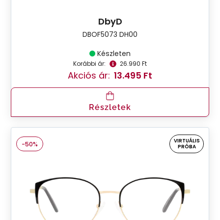
DbyD
DBOF5073 DH00
Készleten
Korábbi ár:
26.990 Ft
Akciós ár:
13.495 Ft
Részletek
VIRTUÁLIS
-50%
PRÓBA