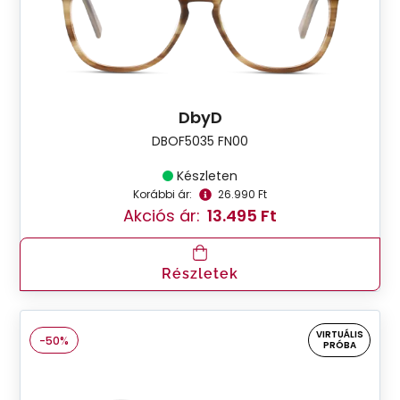
DbyD
DBOF5035 FN00
Készleten
Korábbi ár:
26.990 Ft
Akciós ár:
13.495 Ft
Részletek
VIRTUÁLIS
-50%
PRÓBA