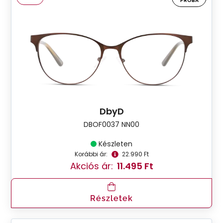
PRÓBA
DbyD
DBOF0037 NN00
Készleten
Korábbi ár:
22.990 Ft
Akciós ár:
11.495 Ft
Részletek