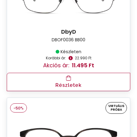
DbyD
DBOF0036 BB00
Készleten
Korábbi ár:
22.990 Ft
Akciós ár:
11.495 Ft
Részletek
VIRTUÁLIS
-50%
PRÓBA