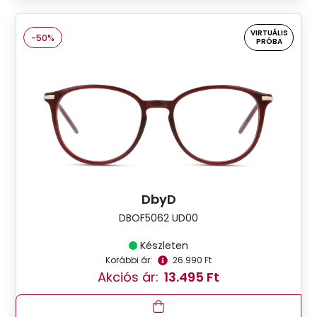
VIRTUÁLIS
-50%
PRÓBA
DbyD
DBOF5062 UD00
Készleten
Korábbi ár:
26.990 Ft
Akciós ár:
13.495 Ft