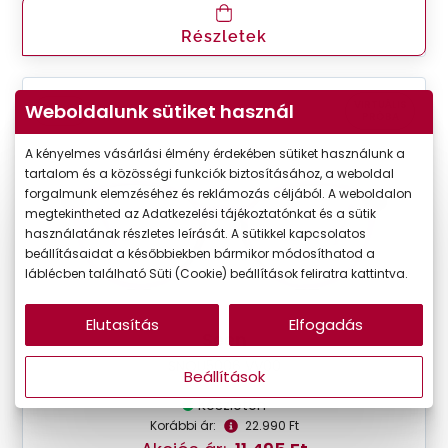
Részletek
VIRTUÁLIS
Weboldalunk sütiket használ
-50%
PRÓBA
A kényelmes vásárlási élmény érdekében sütiket használunk a
tartalom és a közösségi funkciók biztosításához, a weboldal
forgalmunk elemzéséhez és reklámozás céljából. A weboldalon
megtekintheted az Adatkezelési tájékoztatónkat és a sütik
használatának részletes leírását. A sütikkel kapcsolatos
beállításaidat a későbbiekben bármikor módosíthatod a
láblécben található Süti (Cookie) beállítások feliratra kattintva.
Elutasítás
Elfogadás
Seen
SNOU5006 VV00
Beállítások
Készleten
Korábbi ár:
22.990 Ft