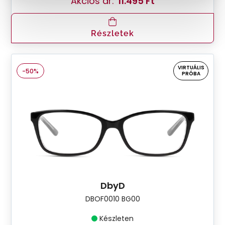
Akciós ár:
11.495 Ft
Részletek
VIRTUÁLIS
-50%
PRÓBA
DbyD
DBOF0010 BG00
Készleten