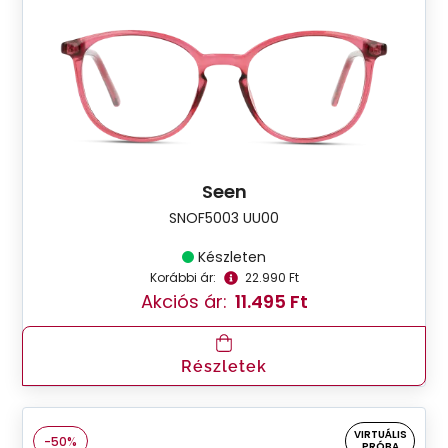
Seen
SNOF5003 UU00
Készleten
Korábbi ár:
22.990 Ft
Akciós ár:
11.495 Ft
Részletek
VIRTUÁLIS
-50%
PRÓBA