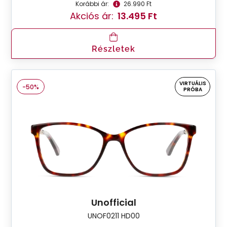
Korábbi ár:
26.990 Ft
Akciós ár:
13.495 Ft
Részletek
VIRTUÁLIS
-50%
PRÓBA
Unofficial
UNOF0211 HD00