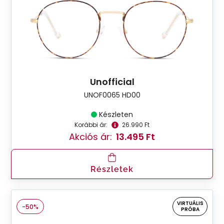
Unofficial
UNOF0065 HD00
Készleten
Korábbi ár:
26.990 Ft
Akciós ár:
13.495 Ft
Részletek
VIRTUÁLIS
-50%
PRÓBA