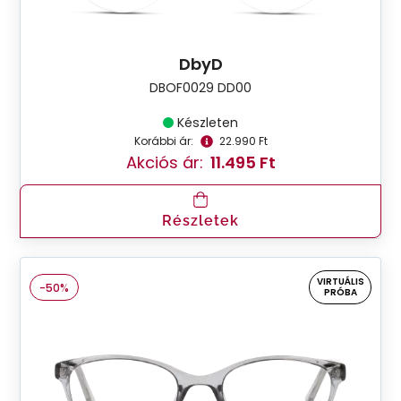
DbyD
DBOF0029 DD00
Készleten
Korábbi ár:
22.990 Ft
Akciós ár:
11.495 Ft
Részletek
VIRTUÁLIS
-50%
PRÓBA