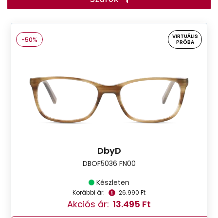
VIRTUÁLIS
-50%
PRÓBA
DbyD
DBOF5036 FN00
Készleten
Korábbi ár:
26.990 Ft
Akciós ár:
13.495 Ft