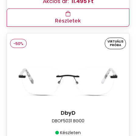
Akciós ár:
11.495 Ft
Részletek
VIRTUÁLIS
-50%
PRÓBA
DbyD
DBOF5031 BG00
Készleten