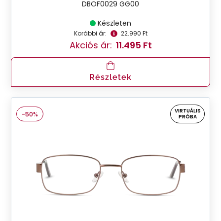
DBOF0029 GG00
Készleten
Korábbi ár:
22.990 Ft
Akciós ár:
11.495 Ft
Részletek
VIRTUÁLIS
-50%
PRÓBA