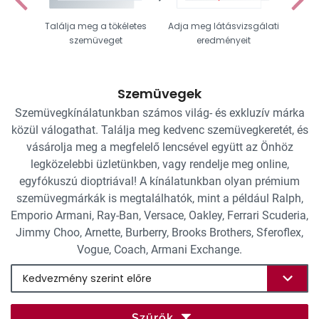
Találja meg a tökéletes
Adja meg látásvizsgálati
Vál
szemüveget
eredményeit
Szemüvegek
Szemüvegkínálatunkban számos világ- és exkluzív márka
közül válogathat. Találja meg kedvenc szemüvegkeretét, és
vásárolja meg a megfelelő lencsével együtt az Önhöz
legközelebbi üzletünkben, vagy rendelje meg online,
egyfókuszú dioptriával! A kínálatunkban olyan prémium
szemüvegmárkák is megtalálhatók, mint a például Ralph,
Emporio Armani, Ray-Ban, Versace, Oakley, Ferrari Scuderia,
Jimmy Choo, Arnette, Burberry, Brooks Brothers, Sferoflex,
Vogue, Coach, Armani Exchange.
Szűrők