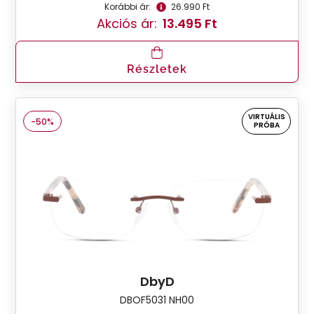
Korábbi ár:
26.990 Ft
Akciós ár:
13.495 Ft
Részletek
VIRTUÁLIS
-50%
PRÓBA
DbyD
DBOF5031 NH00