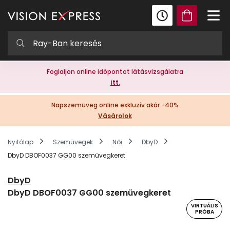
Foglaljon online időpontot látásvizsgálatra
itt.
Napszemüveg online exkluzív akár -40%
Vásárolok
Nyitólap
Szemüvegek
Női
DbyD
DbyD DBOF0037 GG00 szemüvegkeret
DbyD
DbyD DBOF0037 GG00 szemüvegkeret
VIRTUÁLIS
PRÓBA