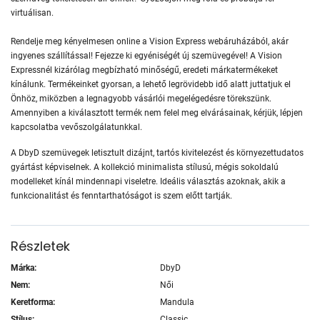
virtuálisan.
Rendelje meg kényelmesen online a Vision Express webáruházából, akár
ingyenes szállítással! Fejezze ki egyéniségét új szemüvegével! A Vision
Expressnél kizárólag megbízható minőségű, eredeti márkatermékeket
kínálunk. Termékeinket gyorsan, a lehető legrövidebb idő alatt juttatjuk el
Önhöz, miközben a legnagyobb vásárlói megelégedésre törekszünk.
Amennyiben a kiválasztott termék nem felel meg elvárásainak, kérjük, lépjen
kapcsolatba vevőszolgálatunkkal.
A DbyD szemüvegek letisztult dizájnt, tartós kivitelezést és környezettudatos
gyártást képviselnek. A kollekció minimalista stílusú, mégis sokoldalú
modelleket kínál mindennapi viseletre. Ideális választás azoknak, akik a
funkcionalitást és fenntarthatóságot is szem előtt tartják.
Részletek
Márka:
DbyD
Nem:
Női
Keretforma:
Mandula
Stílus:
Classic