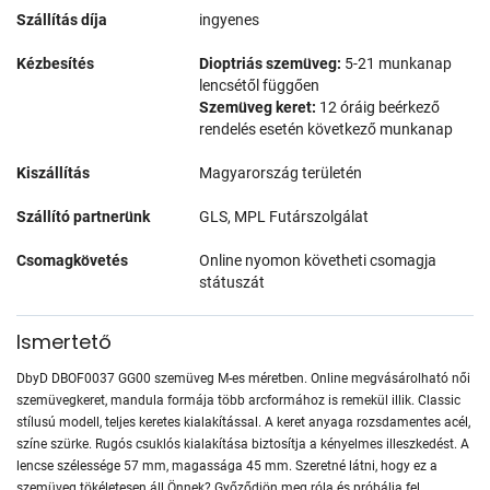
Szállítás díja
ingyenes
Kézbesítés
Dioptriás szemüveg:
5-21 munkanap
lencsétől függően
Szemüveg keret:
12 óráig beérkező
rendelés esetén következő munkanap
Kiszállítás
Magyarország területén
Szállító partnerünk
GLS, MPL Futárszolgálat
Csomagkövetés
Online nyomon követheti csomagja
státuszát
Ismertető
DbyD DBOF0037 GG00 szemüveg M-es méretben. Online megvásárolható női
szemüvegkeret, mandula formája több arcformához is remekül illik. Classic
stílusú modell, teljes keretes kialakítással. A keret anyaga rozsdamentes acél,
színe szürke. Rugós csuklós kialakítása biztosítja a kényelmes illeszkedést. A
lencse szélessége 57 mm, magassága 45 mm. Szeretné látni, hogy ez a
szemüveg tökéletesen áll Önnek? Győződjön meg róla és próbálja fel