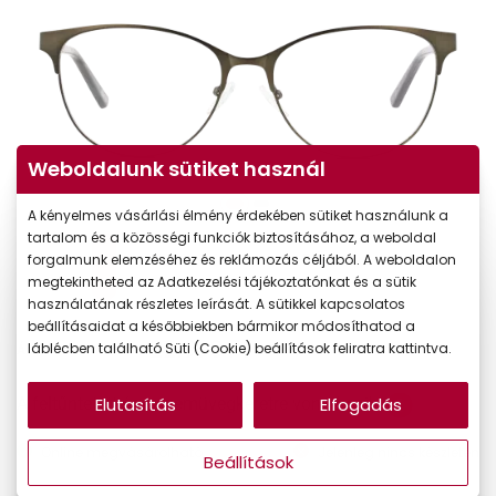
Weboldalunk sütiket használ
A kényelmes vásárlási élmény érdekében sütiket használunk a
tartalom és a közösségi funkciók biztosításához, a weboldal
forgalmunk elemzéséhez és reklámozás céljából. A weboldalon
megtekintheted az Adatkezelési tájékoztatónkat és a sütik
használatának részletes leírását. A sütikkel kapcsolatos
beállításaidat a későbbiekben bármikor módosíthatod a
22.990 Ft
láblécben található Süti (Cookie) beállítások feliratra kattintva.
Ár:
Elutasítás
Elfogadás
A feltűntetett ár a szemüvegkeretre vonatkozik.
Online megvásárolható
Jelenleg nincs készleten
Beállítások