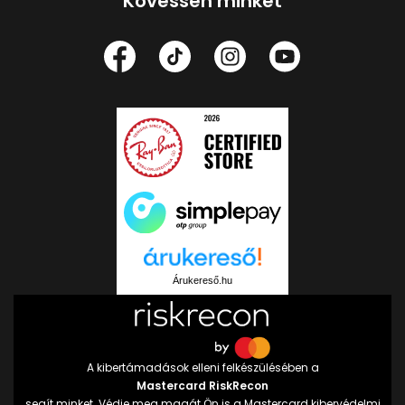
Kövessen minket
Árukereső.hu
A kibertámadások elleni felkészülésében a
Mastercard RiskRecon
segít minket. Védje meg magát Ön is a Mastercard kibervédelmi