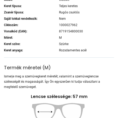
Keret típusa:
Teljes keretes
Zsanér típusa:
Rugós csuklós
Saját tokkal rendelkezik:
Nem
Cikkszám:
1000027962
Vonalkód (EAN):
8719154800030
Méret:
M
Keret színe:
Szürke
Keret anyaga:
Rozsdamentes acél
Termék méretei
(
M
)
Ismerje meg a szemüvegkeret méretét, valamint a szemüveglencse
szélességét és magasságát. Így Ön egyszerűen ki tudja választani a
megfelelő szemüveget.
Lencse szélessége: 57 mm