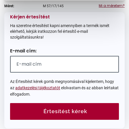
Mi a méretem?
Méret:
M
57/17/145
Kérjen értesítést
Ha szeretne értesítést kapni amennyiben a termék ismét
elérhető, kérjük iratkozzon fel értesítő e-mail
szolgáltatásunkra!
E-mail cím:
Az Értesítést kérek gomb megnyomásával kijelentem, hogy
az
adatkezelési tájékoztatót
elolvastam és az abban leírtakat
elfogadom.
Értesítést kérek