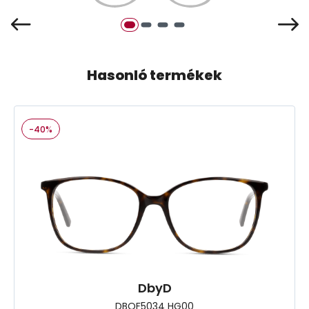
Hasonló termékek
-40%
DbyD
DBOF5034 HG00