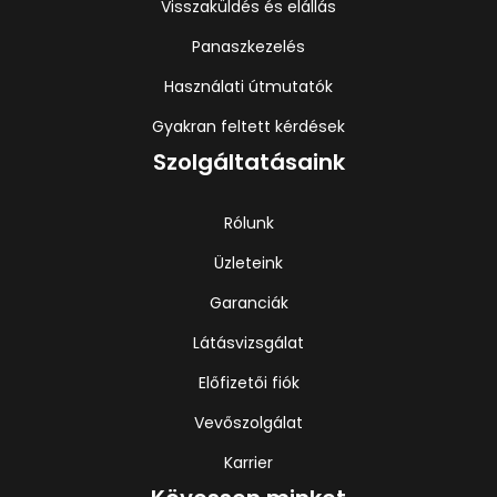
Visszaküldés és elállás
Panaszkezelés
Használati útmutatók
Gyakran feltett kérdések
Szolgáltatásaink
Rólunk
Üzleteink
Garanciák
Látásvizsgálat
Előfizetői fiók
Vevőszolgálat
Karrier