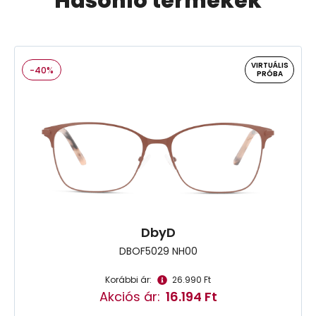
Hasonló termékek
VIRTUÁLIS
-40%
PRÓBA
DbyD
DBOF5029 NH00
Korábbi ár:
26.990 Ft
Akciós ár:
16.194 Ft