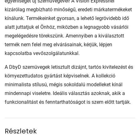
egyéniségét új szemüvegével! A Vision Expressnél
kizárólag megbízható minőségű, eredeti márkatermékeket
kínálunk. Termékeinket gyorsan, a lehető legrövidebb idő
alatt juttatjuk el Önhöz, miközben a legnagyobb vásárlói
megelégedésre törekszünk. Amennyiben a kiválasztott
termék nem felel meg elvárásainak, kérjük, lépjen
kapcsolatba vevőszolgálatunkkal.
A DbyD szemüvegek letisztult dizájnt, tartós kivitelezést és
környezettudatos gyártást képviselnek. A kollekció
minimalista stílusú, mégis sokoldalú modelleket kínál
mindennapi viseletre. Ideális választás azoknak, akik a
funkcionalitást és fenntarthatóságot is szem előtt tartják.
Részletek