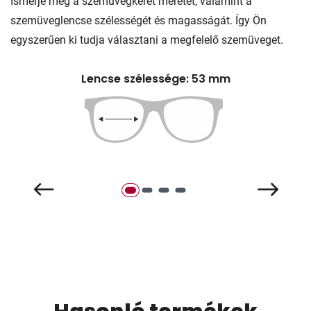
Ismerje meg a szemüvegkeret méretét, valamint a
szemüveglencse szélességét és magasságát. Így Ön
egyszerűen ki tudja választani a megfelelő szemüveget.
Lencse szélessége: 53 mm