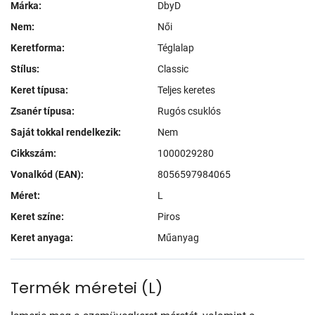
Márka:
DbyD
Nem:
Női
Keretforma:
Téglalap
Stílus:
Classic
Keret típusa:
Teljes keretes
Zsanér típusa:
Rugós csuklós
Saját tokkal rendelkezik:
Nem
Cikkszám:
1000029280
Vonalkód (EAN):
8056597984065
Méret:
L
Keret színe:
Piros
Keret anyaga:
Műanyag
Termék méretei
(
L
)