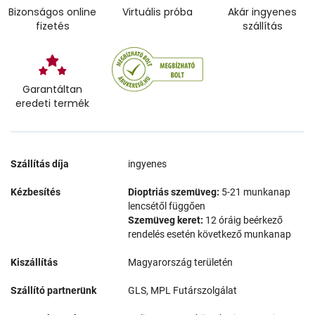
Bizonságos online
Virtuális próba
Akár ingyenes
fizetés
szállítás
Garantáltan
eredeti termék
Szállítás díja
ingyenes
Kézbesítés
Dioptriás szemüveg:
5-21 munkanap
lencsétől függően
Szemüveg keret:
12 óráig beérkező
rendelés esetén következő munkanap
Kiszállítás
Magyarország területén
Szállító partnerünk
GLS, MPL Futárszolgálat