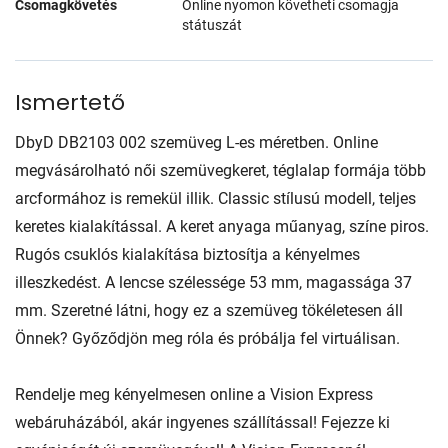
Csomagkövetés
Online nyomon követheti csomagja
státuszát
Ismertető
DbyD DB2103 002 szemüveg L-es méretben. Online
megvásárolható női szemüvegkeret, téglalap formája több
arcformához is remekül illik. Classic stílusú modell, teljes
keretes kialakítással. A keret anyaga műanyag, színe piros.
Rugós csuklós kialakítása biztosítja a kényelmes
illeszkedést. A lencse szélessége 53 mm, magassága 37
mm. Szeretné látni, hogy ez a szemüveg tökéletesen áll
Önnek? Győződjön meg róla és próbálja fel virtuálisan.
Rendelje meg kényelmesen online a Vision Express
webáruházából, akár ingyenes szállítással! Fejezze ki