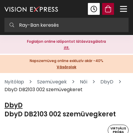
Foglaljon online időpontot látásvizsgálatra
itt.
Napszemüveg online exkluzív akár -40%
Vásárolok
Nyitólap
Szemüvegek
Női
DbyD
DbyD DB2103 002 szemüvegkeret
DbyD
DbyD DB2103 002 szemüvegkeret
VIRTUÁLIS
PRÓBA