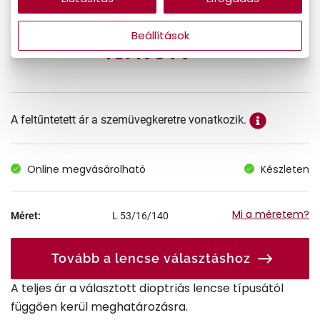
26.990 Ft
Korábbi ár:
Beállítások
13.495 Ft
Akciós ár:
A feltűntetett ár a szemüvegkeretre vonatkozik.
Online megvásárolható
Készleten
Mi a méretem?
Méret:
L
53/16/140
Tovább a lencse választáshoz
A teljes ár a választott dioptriás lencse típusától
függően kerül meghatározásra.