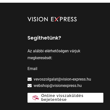
Segíthetünk?
Az alábbi elérhetőségen várjuk
megkeresését:
Email
vevoszolgalat@vision-express.hu
webshop@visionexpress.hu
Online visszaküldés
bejelentése