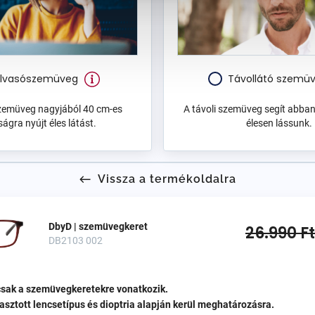
lvasószemüveg
Távollátó szemü
zemüveg nagyjából 40 cm-es
A távoli szemüveg segít abban
ságra nyújt éles látást.
élesen lássunk.
Vissza a termékoldalra
DbyD | szemüvegkeret
26.990 Ft
DB2103 002
 csak a szemüvegkeretekre vonatkozik.
lasztott lencsetípus és dioptria alapján kerül meghatározásra.