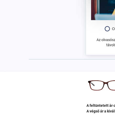
Gyermek
O
Az olvasós
távol
A feltüntetett ár
A végső ár a kivá