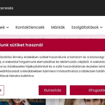
GUCCI
Szemüveg-előfizetés
Kontaktlencse
Multifokális
Pol
9
®
Michael Kors
Kontaktlencse-előfizetés
Lencsetípusok
Transitions
Ho
V
l
Oakley
Törzsvásárlói program
Egészség
Kék-ibolya fé
Mi
M
gek
Kontaktlencsék
Márkák
Szolgáltatások
Polaroid
Világmárkák
Olvasó- és t
On
További világmárkák
Érdekessége
Foglaljon online időpontot látásvizsgálatra
itt.
eg akció 20% I Vision Express Webshop
unk sütiket használ
Tippek a sz
Napszemüveg online exkluzív akár -40%
Vásárolok
Kollekciók
gkeretek online | Vision Express webshop
GYIK
ásárlási élmény érdekében sütiket használunk a tartalom és a közösségi 
Napszemüveg Outlet
z, a weboldal forgalmunk elemzéséhez és reklámozás céljából. A webold
gadása
Lencse kiválasztása
Összefoglaló
Aján
 az Adatkezelési tájékoztatónkat és a sütik használatának részletes leírás
Törzsvásárlói ajánlatok
eállításaidat a későbbiekben bármikor módosíthatod a láblécben találh
Kérjük válassza ki a lencse típusát
tások feliratra kattintva.
Ray-Ban
k
Elutasítás
Elfogadá