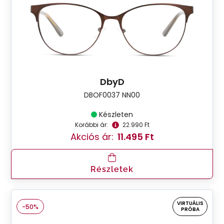
DbyD
DBOF0037 NN00
Készleten
Korábbi ár:
22.990 Ft
Akciós ár:
11.495 Ft
Részletek
VIRTUÁLIS
-50%
PRÓBA