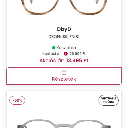
DbyD
DBOF5035 FN00
Készleten
Korábbi ár:
26.990 Ft
Akciós ár:
13.495 Ft
Részletek
VIRTUÁLIS
-50%
PRÓBA