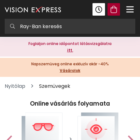
Foglaljon online időpontot látásvizsgálatra
itt.
Napszemüveg online exkluzív akár -40%
Vásárolok
Nyitólap
Szemüvegek
Online vásárlás folyamata