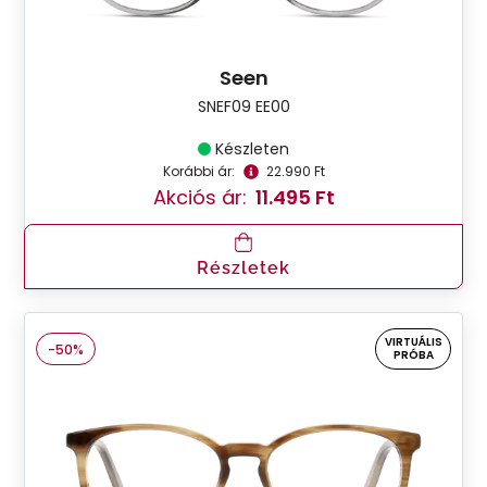
Seen
SNEF09 EE00
Készleten
Korábbi ár:
22.990 Ft
Akciós ár:
11.495 Ft
Részletek
VIRTUÁLIS
-50%
PRÓBA