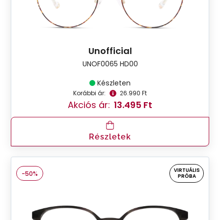
Unofficial
UNOF0065 HD00
Készleten
Korábbi ár:
26.990 Ft
Akciós ár:
13.495 Ft
Részletek
VIRTUÁLIS
-50%
PRÓBA