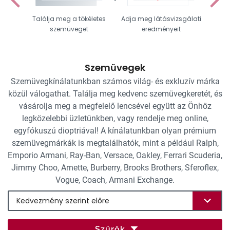
Találja meg a tökéletes
Adja meg látásvizsgálati
Vál
szemüveget
eredményeit
Szemüvegek
Szemüvegkínálatunkban számos világ- és exkluzív márka
közül válogathat. Találja meg kedvenc szemüvegkeretét, és
vásárolja meg a megfelelő lencsével együtt az Önhöz
legközelebbi üzletünkben, vagy rendelje meg online,
egyfókuszú dioptriával! A kínálatunkban olyan prémium
szemüvegmárkák is megtalálhatók, mint a például Ralph,
Emporio Armani, Ray-Ban, Versace, Oakley, Ferrari Scuderia,
Jimmy Choo, Arnette, Burberry, Brooks Brothers, Sferoflex,
Vogue, Coach, Armani Exchange.
Szűrők