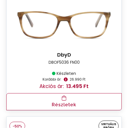
DbyD
DBOF5036 FN00
Készleten
Korábbi ár:
26.990 Ft
Akciós ár:
13.495 Ft
Részletek
VIRTUÁLIS
-50%
PRÓBA