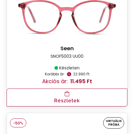
Seen
SNOF5003 UU00
Készleten
Korábbi ár:
22.990 Ft
Akciós ár:
11.495 Ft
Részletek
VIRTUÁLIS
-50%
PRÓBA