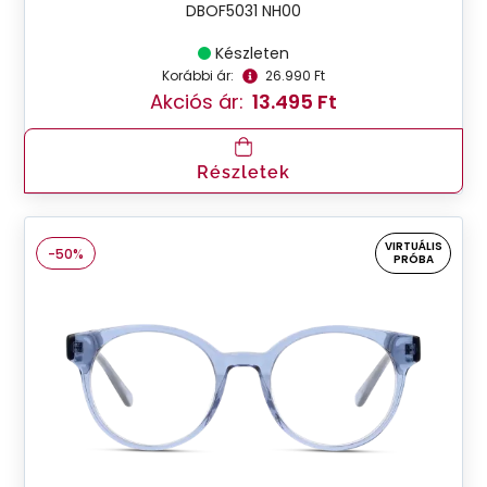
DBOF5031 NH00
Készleten
Korábbi ár:
26.990 Ft
Akciós ár:
13.495 Ft
Részletek
VIRTUÁLIS
-50%
PRÓBA