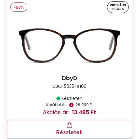
VIRTUÁLIS
-50%
PRÓBA
DbyD
DBOF5035 HH00
Készleten
Korábbi ár:
26.990 Ft
Akciós ár:
13.495 Ft
Részletek