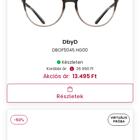
DbyD
DBOF5045 HG00
Készleten
Korábbi ár:
26.990 Ft
Akciós ár:
13.495 Ft
Részletek
VIRTUÁLIS
-50%
PRÓBA