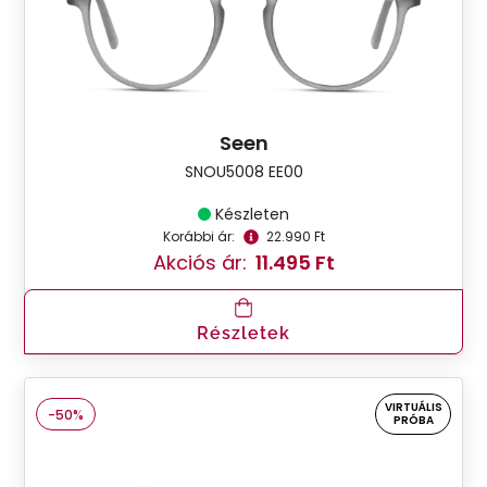
Seen
SNOU5008 EE00
Készleten
Korábbi ár:
22.990 Ft
Akciós ár:
11.495 Ft
Részletek
VIRTUÁLIS
-50%
PRÓBA