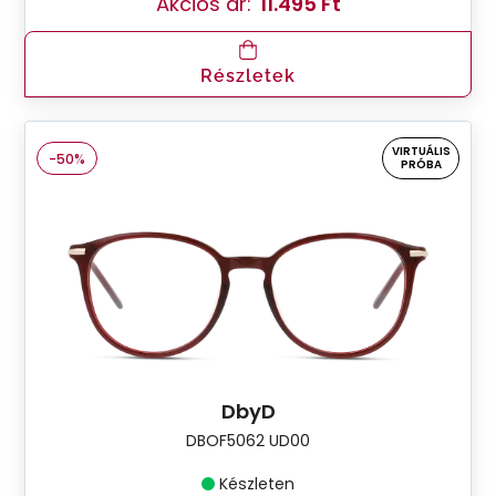
Akciós ár:
11.495 Ft
Részletek
VIRTUÁLIS
-50%
PRÓBA
DbyD
DBOF5062 UD00
Készleten