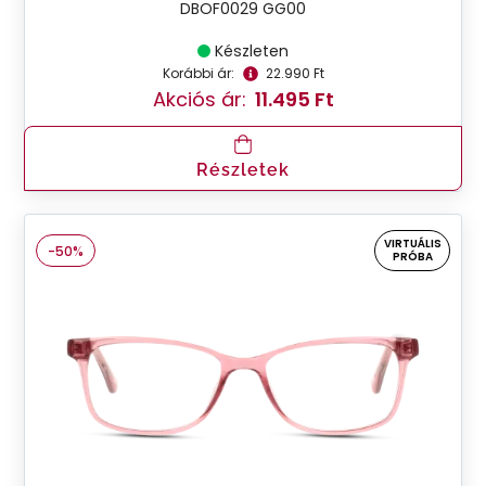
DBOF0029 GG00
Készleten
Korábbi ár:
22.990 Ft
Akciós ár:
11.495 Ft
Részletek
VIRTUÁLIS
-50%
PRÓBA