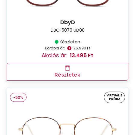
DbyD
DBOF5070 UD00
Készleten
Korábbi ár:
26.990 Ft
Akciós ár:
13.495 Ft
Részletek
VIRTUÁLIS
-50%
PRÓBA