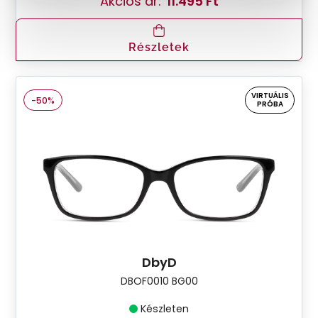
Akciós ár:
11.495 Ft
Részletek
VIRTUÁLIS
-50%
PRÓBA
DbyD
DBOF0010 BG00
Készleten