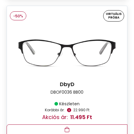
VIRTUÁLIS
-50%
PRÓBA
DbyD
DBOF0036 BB00
Készleten
Korábbi ár:
22.990 Ft
Akciós ár:
11.495 Ft