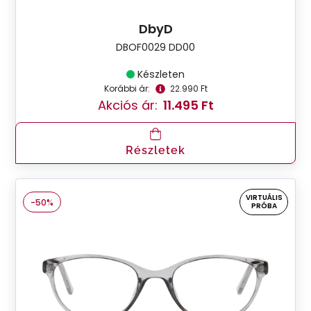
DbyD
DBOF0029 DD00
Készleten
Korábbi ár:
22.990 Ft
Akciós ár:
11.495 Ft
Részletek
VIRTUÁLIS
-50%
PRÓBA