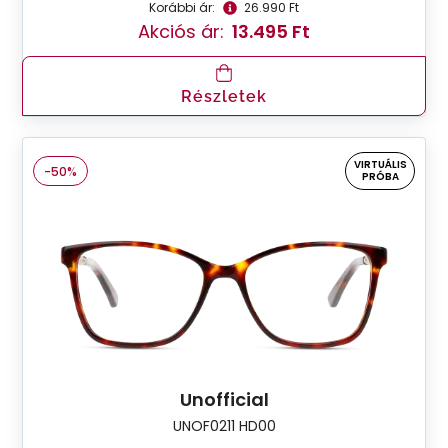
Korábbi ár:
26.990 Ft
Akciós ár:
13.495 Ft
Részletek
VIRTUÁLIS
-50%
PRÓBA
Unofficial
UNOF0211 HD00