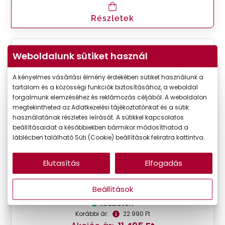
Részletek
VIRTUÁLIS
Weboldalunk sütiket használ
-50%
PRÓBA
A kényelmes vásárlási élmény érdekében sütiket használunk a
tartalom és a közösségi funkciók biztosításához, a weboldal
forgalmunk elemzéséhez és reklámozás céljából. A weboldalon
megtekintheted az Adatkezelési tájékoztatónkat és a sütik
használatának részletes leírását. A sütikkel kapcsolatos
beállításaidat a későbbiekben bármikor módosíthatod a
láblécben található Süti (Cookie) beállítások feliratra kattintva.
Elutasítás
Elfogadás
Seen
SNOU5006 VV00
Beállítások
Készleten
Korábbi ár:
22.990 Ft