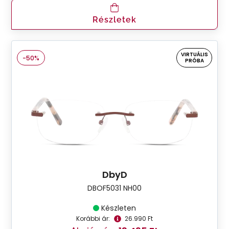
Részletek
VIRTUÁLIS
-50%
PRÓBA
DbyD
DBOF5031 NH00
Készleten
Korábbi ár:
26.990 Ft