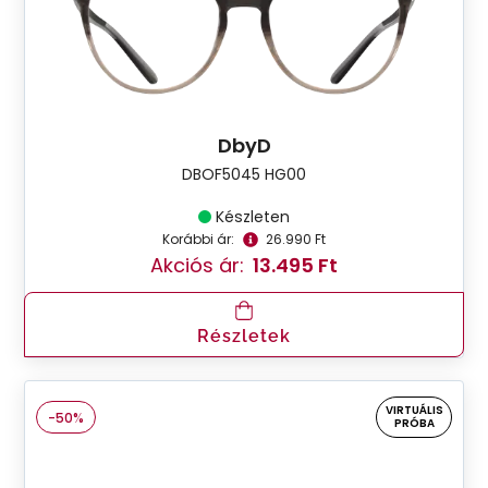
DbyD
DBOF5045 HG00
Készleten
Korábbi ár:
26.990 Ft
Akciós ár:
13.495 Ft
Részletek
VIRTUÁLIS
-50%
PRÓBA