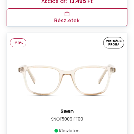
Akciós ár:
13.495 Ft
Részletek
VIRTUÁLIS
-50%
PRÓBA
Seen
SNOF5009 FF00
Készleten