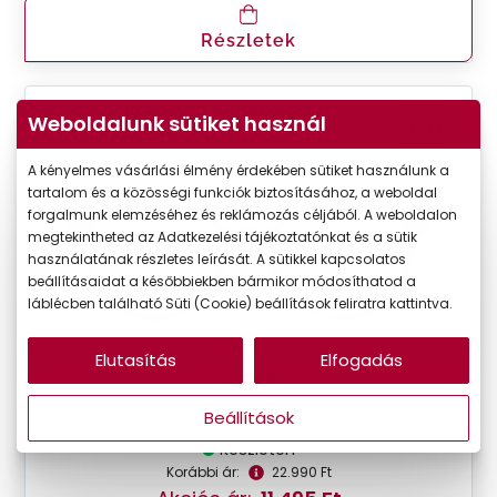
Részletek
VIRTUÁLIS
Weboldalunk sütiket használ
-50%
PRÓBA
A kényelmes vásárlási élmény érdekében sütiket használunk a
tartalom és a közösségi funkciók biztosításához, a weboldal
forgalmunk elemzéséhez és reklámozás céljából. A weboldalon
megtekintheted az Adatkezelési tájékoztatónkat és a sütik
használatának részletes leírását. A sütikkel kapcsolatos
beállításaidat a későbbiekben bármikor módosíthatod a
láblécben található Süti (Cookie) beállítások feliratra kattintva.
Elutasítás
Elfogadás
Seen
SNOU5006 VV00
Beállítások
Készleten
Korábbi ár:
22.990 Ft