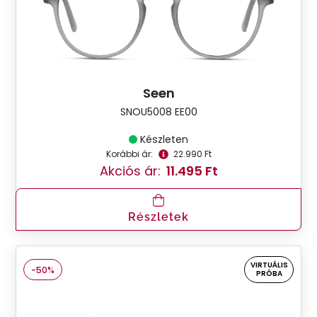
Seen
SNOU5008 EE00
Készleten
Korábbi ár:
22.990 Ft
Akciós ár:
11.495 Ft
Részletek
VIRTUÁLIS
-50%
PRÓBA