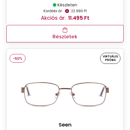
Készleten
Korábbi ár:
22.990 Ft
Akciós ár:
11.495 Ft
Részletek
VIRTUÁLIS
-50%
PRÓBA
Seen