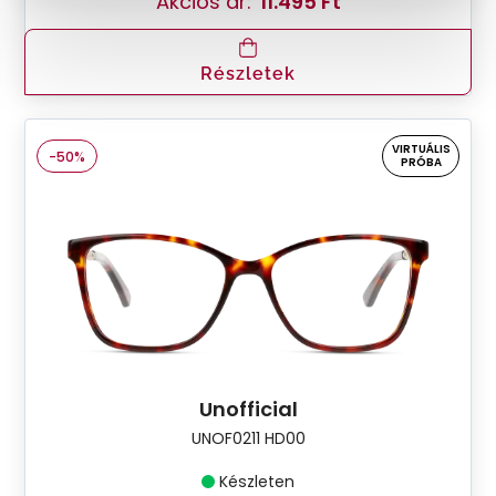
Akciós ár:
11.495 Ft
Részletek
VIRTUÁLIS
-50%
PRÓBA
Unofficial
UNOF0211 HD00
Készleten