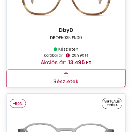
DbyD
DBOF5035 FN00
Készleten
Korábbi ár:
26.990 Ft
Akciós ár:
13.495 Ft
Részletek
VIRTUÁLIS
-50%
PRÓBA