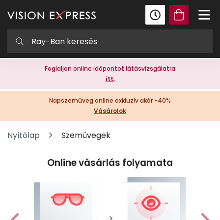
Foglaljon online időpontot látásvizsgálatra
itt.
Napszemüveg online exkluzív akár -40%
Vásárolok
Nyitólap
Szemüvegek
Online vásárlás folyamata