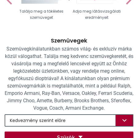
Találja meg a tökéletes
Adja meg látásvizsgálati
Vál
szemüveget
eredményeit
Szemüvegek
Szemüvegkínálatunkban számos világ- és exkluzív márka
közül válogathat. Találja meg kedvenc szemüvegkeretét, és
vásárolja meg a megfelelő lencsével együtt az Önhöz
legközelebbi üzletünkben, vagy rendelje meg online,
egyfókuszú dioptriával! A kínálatunkban olyan prémium
szemüvegmárkák is megtalálhatók, mint a például Ralph,
Emporio Armani, Ray-Ban, Versace, Oakley, Ferrari Scuderia,
Jimmy Choo, Arnette, Burberry, Brooks Brothers, Sferoflex,
Vogue, Coach, Armani Exchange.
Szűrők