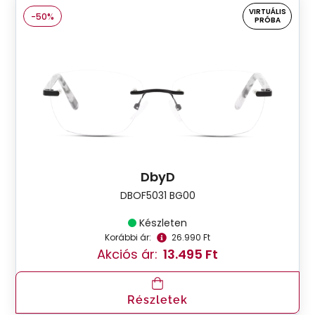
VIRTUÁLIS
-50%
PRÓBA
DbyD
DBOF5031 BG00
Készleten
Korábbi ár:
26.990 Ft
Akciós ár:
13.495 Ft
Részletek