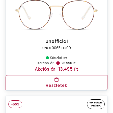
Unofficial
UNOF0065 HD00
Készleten
Korábbi ár:
26.990 Ft
Akciós ár:
13.495 Ft
Részletek
VIRTUÁLIS
-50%
PRÓBA