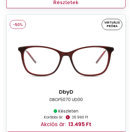
Részletek
VIRTUÁLIS
-50%
PRÓBA
DbyD
DBOF5070 UD00
Készleten
Korábbi ár:
26.990 Ft
Akciós ár:
13.495 Ft