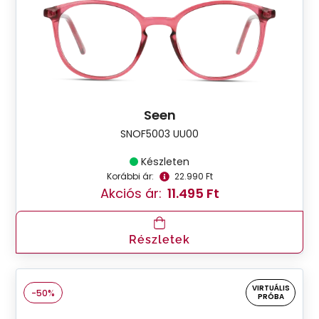
Seen
SNOF5003 UU00
Készleten
Korábbi ár:
22.990 Ft
Akciós ár:
11.495 Ft
Részletek
VIRTUÁLIS
-50%
PRÓBA