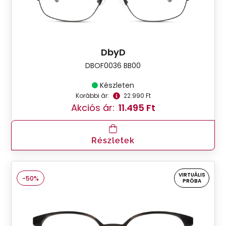
DbyD
DBOF0036 BB00
Készleten
Korábbi ár:
22.990 Ft
Akciós ár:
11.495 Ft
Részletek
VIRTUÁLIS
-50%
PRÓBA