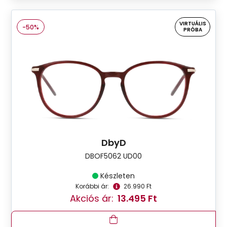
VIRTUÁLIS
-50%
PRÓBA
DbyD
DBOF5062 UD00
Készleten
Korábbi ár:
26.990 Ft
Akciós ár:
13.495 Ft