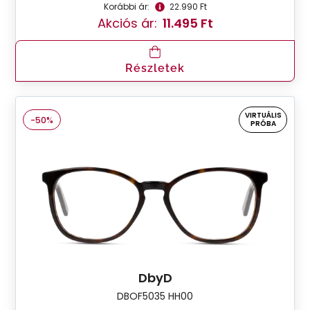
Korábbi ár:
22.990 Ft
Akciós ár:
11.495 Ft
Részletek
VIRTUÁLIS
-50%
PRÓBA
DbyD
DBOF5035 HH00