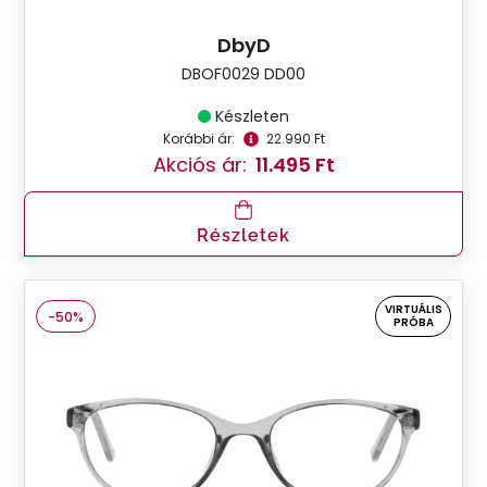
DbyD
DBOF0029 DD00
Készleten
Korábbi ár:
22.990 Ft
Akciós ár:
11.495 Ft
Részletek
VIRTUÁLIS
-50%
PRÓBA