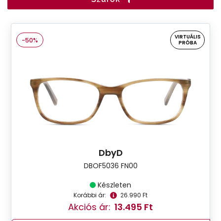
VIRTUÁLIS
-50%
PRÓBA
DbyD
DBOF5036 FN00
Készleten
Korábbi ár:
26.990 Ft
Akciós ár:
13.495 Ft