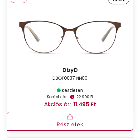
PRÓBA
DbyD
DBOF0037 NN00
Készleten
Korábbi ár:
22.990 Ft
Akciós ár:
11.495 Ft
Részletek