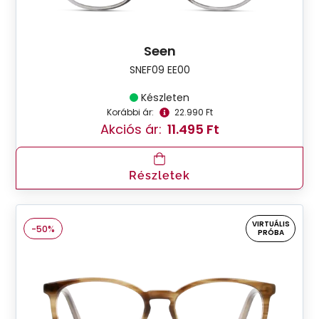
Seen
SNEF09 EE00
Készleten
Korábbi ár:
22.990 Ft
Akciós ár:
11.495 Ft
Részletek
VIRTUÁLIS
-50%
PRÓBA