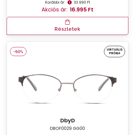
Korábbi ár:
33.990 Ft
Akciós ár:
16.995 Ft
Részletek
VIRTUÁLIS
-50%
PRÓBA
DbyD
DBOF0029 GG00