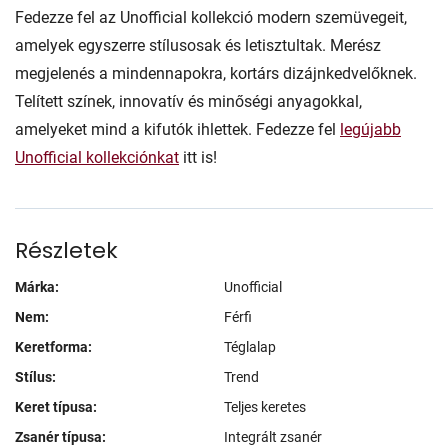
Fedezze fel az Unofficial kollekció modern szemüvegeit,
amelyek egyszerre stílusosak és letisztultak. Merész
megjelenés a mindennapokra, kortárs dizájnkedvelőknek.
Telített színek, innovatív és minőségi anyagokkal,
amelyeket mind a kifutók ihlettek. Fedezze fel
legújabb
Unofficial kollekciónkat
itt is!
Részletek
Márka:
Unofficial
Nem:
Férfi
Keretforma:
Téglalap
Stílus:
Trend
Keret típusa:
Teljes keretes
Zsanér típusa:
Integrált zsanér