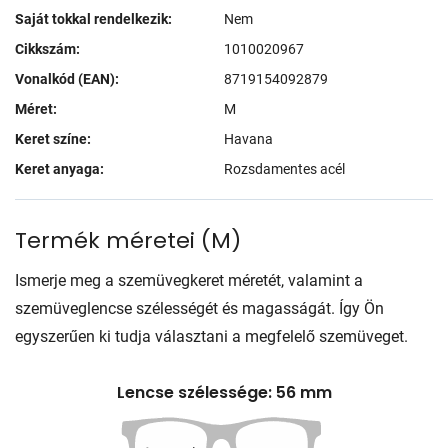
Saját tokkal rendelkezik:
Nem
Cikkszám:
1010020967
Vonalkód (EAN):
8719154092879
Méret:
M
Keret színe:
Havana
Keret anyaga:
Rozsdamentes acél
Termék méretei
(
M
)
Ismerje meg a szemüvegkeret méretét, valamint a
szemüveglencse szélességét és magasságát. Így Ön
egyszerűen ki tudja választani a megfelelő szemüveget.
Lencse szélessége: 56 mm