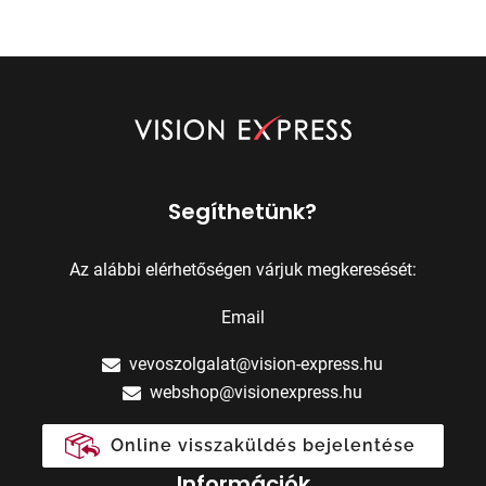
Segíthetünk?
Az alábbi elérhetőségen várjuk megkeresését:
Email
vevoszolgalat@vision-express.hu
webshop@visionexpress.hu
Online visszaküldés bejelentése
Információk