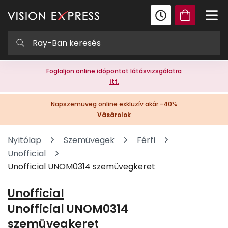
Foglaljon online időpontot látásvizsgálatra
itt.
Napszemüveg online exkluzív akár -40%
Vásárolok
Nyitólap
Szemüvegek
Férfi
Unofficial
Unofficial UNOM0314 szemüvegkeret
Unofficial
Unofficial UNOM0314
szemüvegkeret