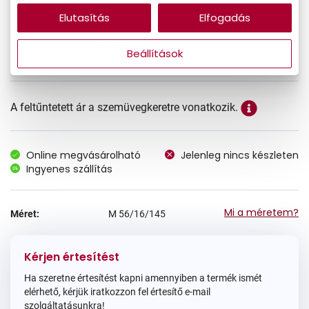
Elutasítás
Elfogadás
33.990 Ft
Ár:
Beállítások
A feltűntetett ár a szemüvegkeretre vonatkozik.
Online megvásárolható
Jelenleg nincs készleten
Ingyenes szállítás
Mi a méretem?
Méret:
M
56/16/145
Kérjen értesítést
Ha szeretne értesítést kapni amennyiben a termék ismét
elérhető, kérjük iratkozzon fel értesítő e-mail
szolgáltatásunkra!