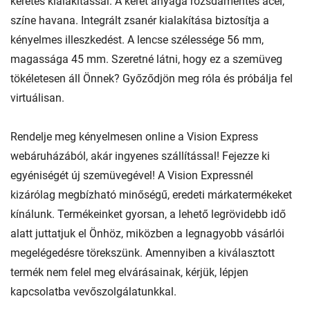
keretes kialakítással. A keret anyaga rozsdamentes acél,
színe havana. Integrált zsanér kialakítása biztosítja a
kényelmes illeszkedést. A lencse szélessége 56 mm,
magassága 45 mm. Szeretné látni, hogy ez a szemüveg
tökéletesen áll Önnek? Győződjön meg róla és próbálja fel
virtuálisan.
Rendelje meg kényelmesen online a Vision Express
webáruházából, akár ingyenes szállítással! Fejezze ki
egyéniségét új szemüvegével! A Vision Expressnél
kizárólag megbízható minőségű, eredeti márkatermékeket
kínálunk. Termékeinket gyorsan, a lehető legrövidebb idő
alatt juttatjuk el Önhöz, miközben a legnagyobb vásárlói
megelégedésre törekszünk. Amennyiben a kiválasztott
termék nem felel meg elvárásainak, kérjük, lépjen
kapcsolatba vevőszolgálatunkkal.