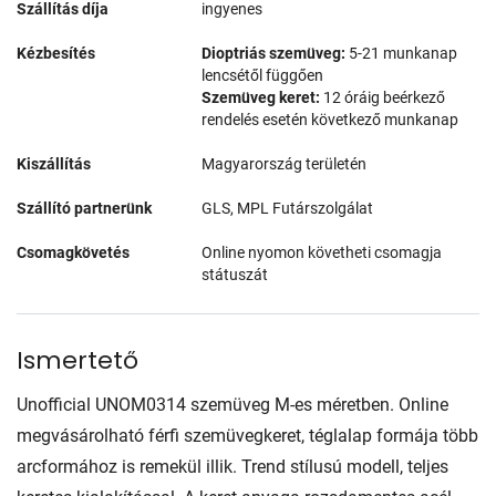
Szállítás díja
ingyenes
Kézbesítés
Dioptriás szemüveg:
5-21 munkanap
lencsétől függően
Szemüveg keret:
12 óráig beérkező
rendelés esetén következő munkanap
Kiszállítás
Magyarország területén
Szállító partnerünk
GLS, MPL Futárszolgálat
Csomagkövetés
Online nyomon követheti csomagja
státuszát
Ismertető
Unofficial UNOM0314 szemüveg M-es méretben. Online
megvásárolható férfi szemüvegkeret, téglalap formája több
arcformához is remekül illik. Trend stílusú modell, teljes