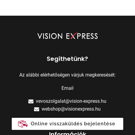
Segíthetünk?
Az alábbi elérhetőségen várjuk megkeresését:
Email
vevoszolgalat@vision-express.hu
webshop@visionexpress.hu
Online visszaküldés bejelentése
Információk