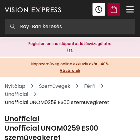
Foglaljon online időpontot látásvizsgálatra
itt.
Napszemüveg online exkluzív akár -40%
Vásárolok
Nyitólap
Szemüvegek
Férfi
Unofficial
Unofficial UNOM0259 ES00 szemüvegkeret
Unofficial
Unofficial UNOM0259 ES00
szemüvegkeret