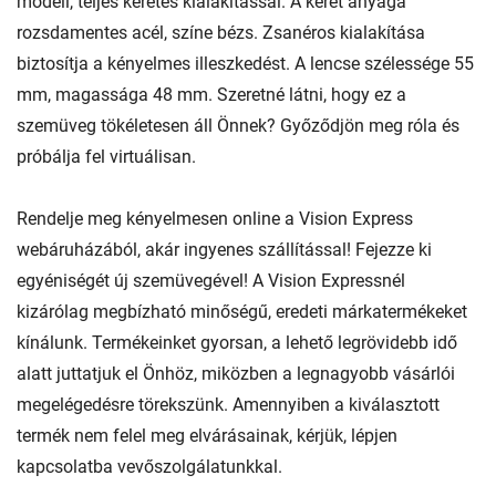
modell, teljes keretes kialakítással. A keret anyaga
rozsdamentes acél, színe bézs. Zsanéros kialakítása
biztosítja a kényelmes illeszkedést. A lencse szélessége 55
mm, magassága 48 mm. Szeretné látni, hogy ez a
szemüveg tökéletesen áll Önnek? Győződjön meg róla és
próbálja fel virtuálisan.
Rendelje meg kényelmesen online a Vision Express
webáruházából, akár ingyenes szállítással! Fejezze ki
egyéniségét új szemüvegével! A Vision Expressnél
kizárólag megbízható minőségű, eredeti márkatermékeket
kínálunk. Termékeinket gyorsan, a lehető legrövidebb idő
alatt juttatjuk el Önhöz, miközben a legnagyobb vásárlói
megelégedésre törekszünk. Amennyiben a kiválasztott
termék nem felel meg elvárásainak, kérjük, lépjen
kapcsolatba vevőszolgálatunkkal.