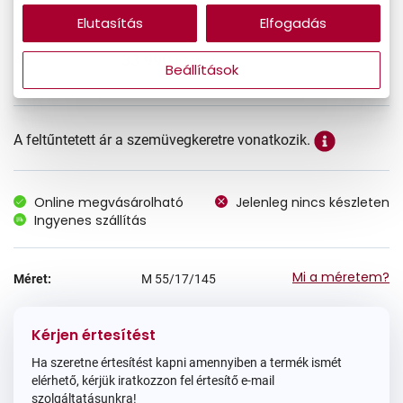
Elutasítás
Elfogadás
33.990 Ft
Ár:
Beállítások
A feltűntetett ár a szemüvegkeretre vonatkozik.
Online megvásárolható
Jelenleg nincs készleten
Ingyenes szállítás
Mi a méretem?
Méret:
M
55/17/145
Kérjen értesítést
Ha szeretne értesítést kapni amennyiben a termék ismét
elérhető, kérjük iratkozzon fel értesítő e-mail
szolgáltatásunkra!