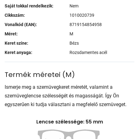
Saját tokkal rendelkezik:
Nem
Cikkszám:
1010020739
Vonalkód (EAN):
8719154854958
Méret:
M
Keret színe:
Bézs
Keret anyaga:
Rozsdamentes acél
Termék méretei
(
M
)
Ismerje meg a szemüvegkeret méretét, valamint a
szemüveglencse szélességét és magasságát. Így Ön
egyszerűen ki tudja választani a megfelelő szemüveget.
Lencse szélessége: 55 mm