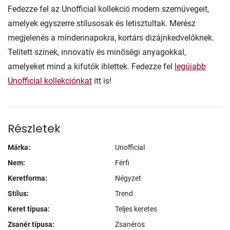
Fedezze fel az Unofficial kollekció modern szemüvegeit,
amelyek egyszerre stílusosak és letisztultak. Merész
megjelenés a mindennapokra, kortárs dizájnkedvelőknek.
Telített színek, innovatív és minőségi anyagokkal,
amelyeket mind a kifutók ihlettek. Fedezze fel
legújabb
Unofficial kollekciónkat
itt is!
Részletek
Márka:
Unofficial
Nem:
Férfi
Keretforma:
Négyzet
Stílus:
Trend
Keret típusa:
Teljes keretes
Zsanér típusa:
Zsanéros