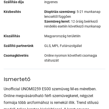
Szállítás díja
ingyenes
Kézbesítés
Dioptriás szemüveg:
5-21 munkanap
lencsétől függően
Szemüveg keret:
12 óráig beérkező
rendelés esetén következő munkanap
Kiszállítás
Magyarország területén
Szállító partnerünk
GLS, MPL Futárszolgálat
Csomagkövetés
Online nyomon követheti csomagja
státuszát
Ismertető
Unofficial UNOM0259 ES00 szemüveg M-es méretben.
Online megvásárolható férfi szemüvegkeret, négyzet
formája több arcformához is remekül illik. Trend stílusú