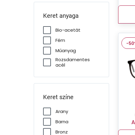
Keret anyaga
Bio-acetát
Fém
-50
Műanyag
Rozsdamentes
acél
Keret színe
Arany
A
Barna
Bronz