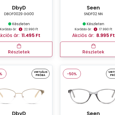
DbyD
Seen
DBOF0029 GG00
SNDF02 NN
Készleten
Készleten
Korábbi ár:
22.990 Ft
Korábbi ár:
17.990 Ft
kciós ár:
11.495 Ft
Akciós ár:
8.995 Ft
Részletek
Részletek
VIRTUÁLIS
VIRT
%
-50%
PRÓBA
PR
DbyD
Seen