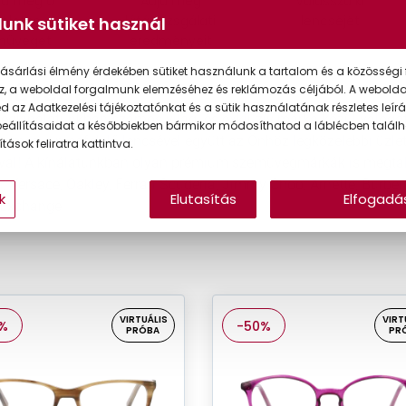
lja meg a
Adja meg
Válassza ki
kéletes
látásvizsgálati
lencséjét
unk sütiket használ
müveget
eredményeit
ásárlási élmény érdekében sütiket használunk a tartalom és a közösségi 
müvegek
z, a weboldal forgalmunk elemzéséhez és reklámozás céljából. A webold
 az Adatkezelési tájékoztatónkat és a sütik használatának részletes leírás
gkínálatunkban számos világ- és exkluzív márka közül válogat
eállításaidat a későbbiekben bármikor módosíthatod a láblécben találh
ja meg a megfelelő lencsével együtt az Önhöz legközelebbi üzle
tások feliratra kattintva.
ával! A kínálatunkban olyan prémium szemüvegmárkák is megtalá
 Versace, Oakley, Ferrari Scuderia, Jimmy Choo, Arnette, Burberr
k
Elutasítás
Elfogadá
Exchange.
VIRTUÁLIS
VIRT
%
-50%
PRÓBA
PR