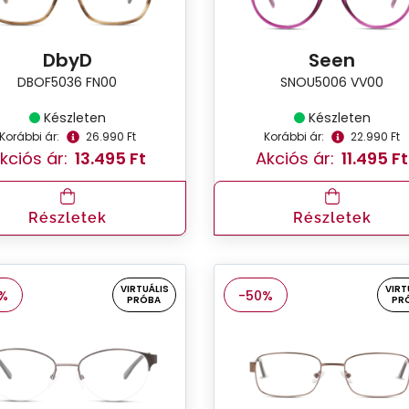
DbyD
Seen
DBOF5036 FN00
SNOU5006 VV00
Készleten
Készleten
Korábbi ár:
26.990 Ft
Korábbi ár:
22.990 Ft
kciós ár:
13.495 Ft
Akciós ár:
11.495 Ft
Részletek
Részletek
VIRTUÁLIS
VIRT
%
-50%
PRÓBA
PR