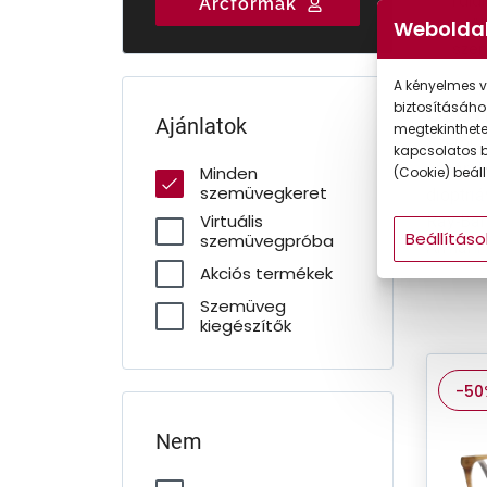
Válasszon három
Rendelje meg
Talá
Arcformák
Gyermek
szakértői
szemüvegét
tö
Weboldal
ajánlatunk közül!
online!
sze
A kényelmes v
Sze
biztosításáho
Ajánlatok
megtekintheted
Szemüve
kapcsolatos b
vásárol
Minden
(Cookie) beállí
szemüvegkeret
dioptri
Virtuális
Ray-Ban,
Beállításo
szemüvegpróba
Armani 
Akciós termékek
Szemüveg
kiegészítők
-50
Nem