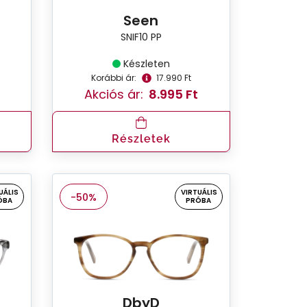
Seen
SNIF10 PP
Készleten
Korábbi ár:
17.990 Ft
Akciós ár:
8.995 Ft
Részletek
UÁLIS
VIRTUÁLIS
-50%
ÓBA
PRÓBA
DbyD