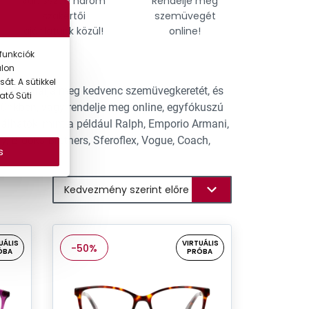
Válasszon három
Rendelje meg
Találja
szakértői
szemüvegét
tökél
ajánlatunk közül!
online!
szemü
funkciók
alon
át. A sütikkel
hat. Találja meg kedvenc szemüvegkeretét, és
ató Süti
tünkben, vagy rendelje meg online, egyfókuszú
lhatók, mint a például Ralph, Emporio Armani,
y, Brooks Brothers, Sferoflex, Vogue, Coach,
s
UÁLIS
VIRTUÁLIS
-50%
ÓBA
PRÓBA