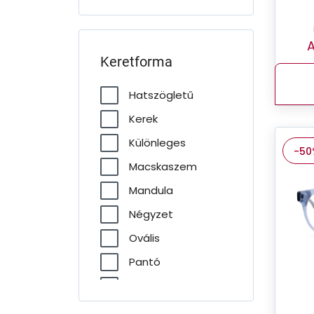
A
Keretforma
Hatszögletű
Kerek
Különleges
-50
Macskaszem
Mandula
Négyzet
Ovális
Pantó
Pilóta
Téglalap