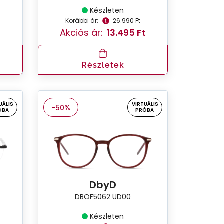
Készleten
Korábbi ár:
26.990 Ft
Akciós ár:
13.495 Ft
Részletek
UÁLIS
VIRTUÁLIS
-50%
ÓBA
PRÓBA
DbyD
DBOF5062 UD00
Készleten