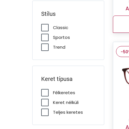
A
Stílus
Classic
Sportos
Trend
-50
Keret típusa
Félkeretes
Keret nélküli
Teljes keretes
A