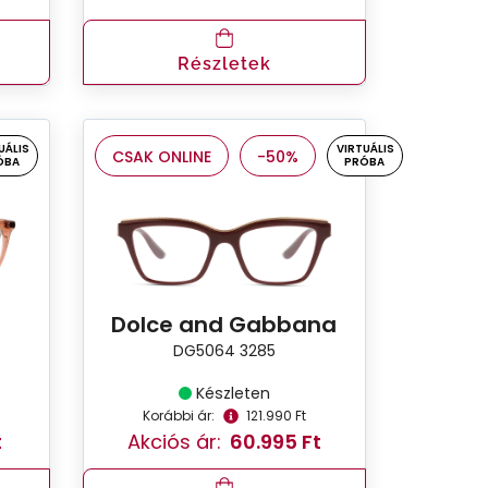
Részletek
UÁLIS
VIRTUÁLIS
CSAK ONLINE
-50%
ÓBA
PRÓBA
Dolce and Gabbana
DG5064 3285
Készleten
Korábbi ár:
121.990 Ft
t
Akciós ár:
60.995 Ft