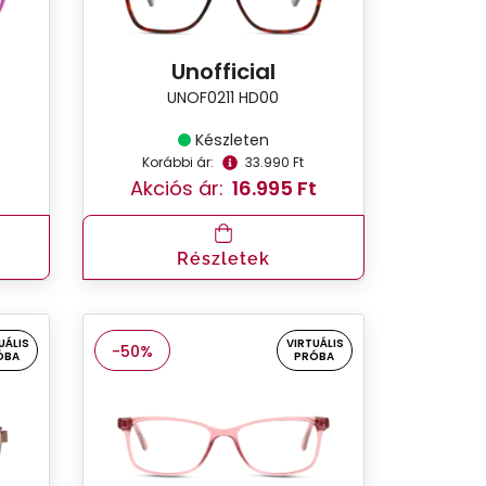
Unofficial
UNOF0211 HD00
Készleten
Korábbi ár:
33.990 Ft
Akciós ár:
16.995 Ft
Részletek
UÁLIS
VIRTUÁLIS
-50%
ÓBA
PRÓBA