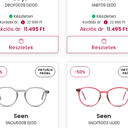
DBOF0029 DD00
SNEF09 EE00
Készleten
Készleten
Korábbi ár:
22.990 Ft
Korábbi ár:
22.990 Ft
kciós ár:
11.495 Ft
Akciós ár:
11.495 Ft
Részletek
Részletek
VIRTUÁLIS
VIRT
%
-50%
PRÓBA
PR
Seen
Seen
SNOU5008 EE00
SNOF5003 UU00