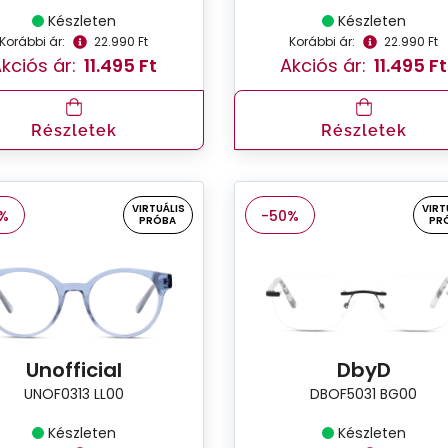
Készleten
Készleten
Korábbi ár:
22.990 Ft
Korábbi ár:
22.990 Ft
kciós ár:
11.495 Ft
Akciós ár:
11.495 Ft
Részletek
Részletek
VIRTUÁLIS
VIRT
%
-50%
PRÓBA
PR
Unofficial
DbyD
UNOF0313 LL00
DBOF5031 BG00
Készleten
Készleten