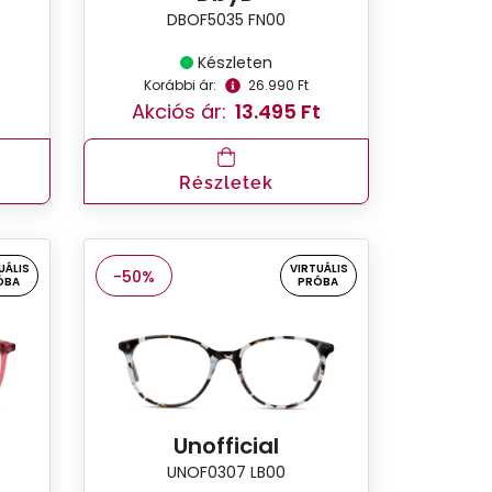
DBOF5035 FN00
Készleten
Korábbi ár:
26.990 Ft
Akciós ár:
13.495 Ft
Részletek
UÁLIS
VIRTUÁLIS
-50%
ÓBA
PRÓBA
Unofficial
UNOF0307 LB00