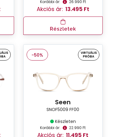
Korábbi ár:
26.990 Ft
t
Akciós ár:
13.495 Ft
Részletek
UÁLIS
VIRTUÁLIS
-50%
ÓBA
PRÓBA
Seen
SNOF5009 FF00
Készleten
Korábbi ár:
22.990 Ft
t
Akciós ár:
11.495 Ft