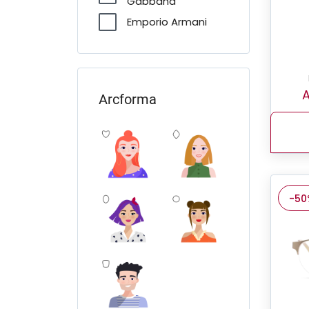
Gabbana
Emporio Armani
FERRARI Scuderia
Furla
Giorgio Armani
A
Arcforma
Guess
Jimmy Choo
Michael Kors
Miu Miu
-50
O'Neill
Oakley
Pierre Cardin
Polo Ralph Lauren
Prada