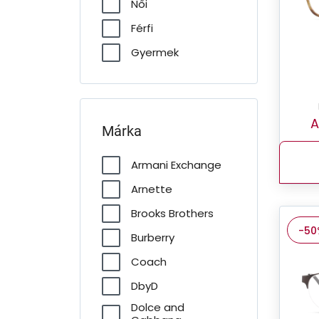
Női
Férfi
Gyermek
A
Márka
Armani Exchange
Arnette
Brooks Brothers
-50
Burberry
Coach
DbyD
Dolce and