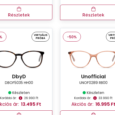
Részletek
Részletek
VIRTUÁLIS
VIRT
%
-50%
PRÓBA
PR
DbyD
Unofficial
DBOF5035 HH00
UNOF0289 RB00
Készleten
Készleten
Korábbi ár:
26.990 Ft
Korábbi ár:
33.990 Ft
kciós ár:
13.495 Ft
Akciós ár:
16.995 F