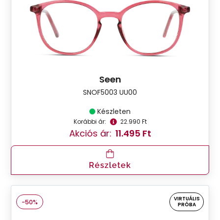
Seen
SNOF5003 UU00
Készleten
Korábbi ár:
22.990 Ft
Akciós ár:
11.495 Ft
Részletek
VIRTUÁLIS
-50%
PRÓBA