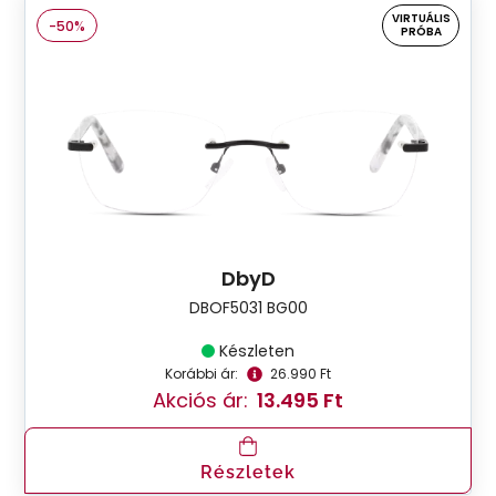
VIRTUÁLIS
-50%
PRÓBA
DbyD
DBOF5031 BG00
Készleten
Korábbi ár:
26.990 Ft
Akciós ár:
13.495 Ft
Részletek