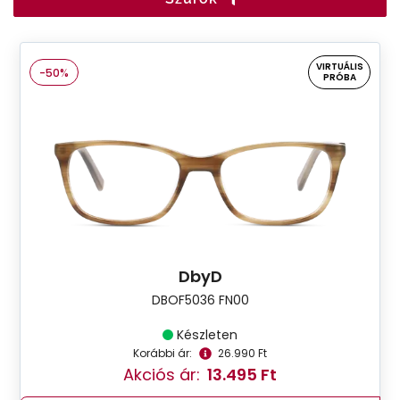
VIRTUÁLIS
-50%
PRÓBA
DbyD
DBOF5036 FN00
Készleten
Korábbi ár:
26.990 Ft
Akciós ár:
13.495 Ft