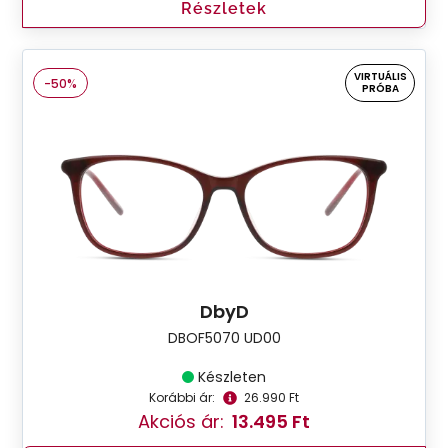
Részletek
VIRTUÁLIS
-50%
PRÓBA
DbyD
DBOF5070 UD00
Készleten
Korábbi ár:
26.990 Ft
Akciós ár:
13.495 Ft