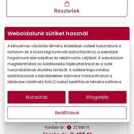
Részletek
VIRTUÁLIS
Weboldalunk sütiket használ
-50%
PRÓBA
A kényelmes vásárlási élmény érdekében sütiket használunk a
tartalom és a közösségi funkciók biztosításához, a weboldal
forgalmunk elemzéséhez és reklámozás céljából. A weboldalon
megtekintheted az Adatkezelési tájékoztatónkat és a sütik
használatának részletes leírását. A sütikkel kapcsolatos
beállításaidat a későbbiekben bármikor módosíthatod a
láblécben található Süti (Cookie) beállítások feliratra kattintva.
Elutasítás
Elfogadás
Seen
SNOU5006 VV00
Beállítások
Készleten
Korábbi ár:
22.990 Ft