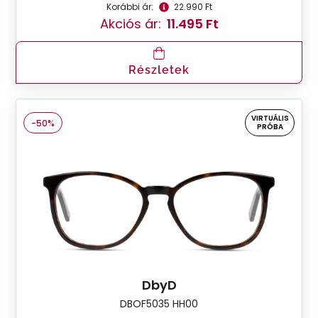
Korábbi ár:
22.990 Ft
Akciós ár:
11.495 Ft
Részletek
VIRTUÁLIS
-50%
PRÓBA
DbyD
DBOF5035 HH00