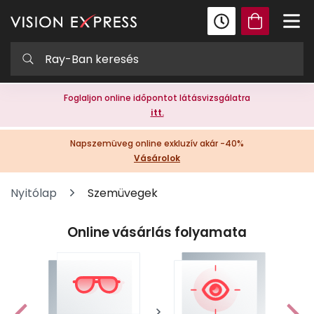
Foglaljon online időpontot látásvizsgálatra
itt.
Napszemüveg online exkluzív akár -40%
Vásárolok
Nyitólap
Szemüvegek
Online vásárlás folyamata