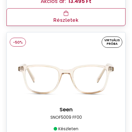
Akciós ár:
13.495 Ft
Részletek
VIRTUÁLIS
-50%
PRÓBA
Seen
SNOF5009 FF00
Készleten