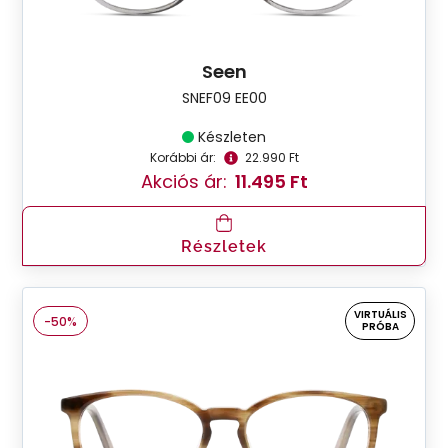
Seen
SNEF09 EE00
Készleten
Korábbi ár:
22.990 Ft
Akciós ár:
11.495 Ft
Részletek
VIRTUÁLIS
-50%
PRÓBA