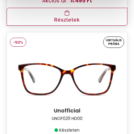
Akciós ár:
11.495 Ft
Részletek
VIRTUÁLIS
-50%
PRÓBA
Unofficial
UNOF0211 HD00
Készleten