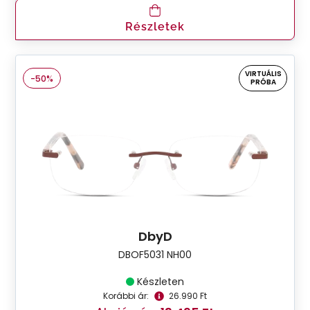
Részletek
VIRTUÁLIS
-50%
PRÓBA
DbyD
DBOF5031 NH00
Készleten
Korábbi ár:
26.990 Ft