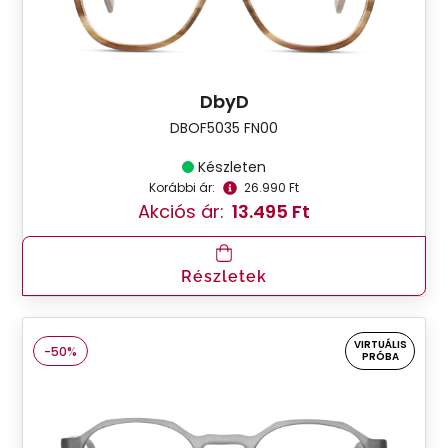
DbyD
DBOF5035 FN00
Készleten
Korábbi ár:
26.990 Ft
Akciós ár:
13.495 Ft
Részletek
VIRTUÁLIS
-50%
PRÓBA