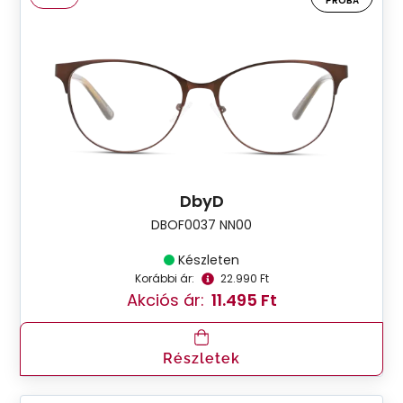
PRÓBA
DbyD
DBOF0037 NN00
Készleten
Korábbi ár:
22.990 Ft
Akciós ár:
11.495 Ft
Részletek