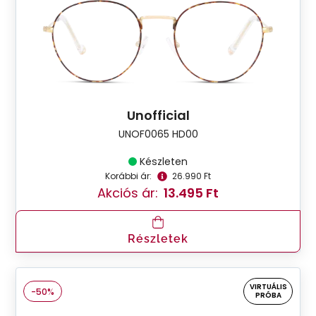
Unofficial
UNOF0065 HD00
Készleten
Korábbi ár:
26.990 Ft
Akciós ár:
13.495 Ft
Részletek
VIRTUÁLIS
-50%
PRÓBA