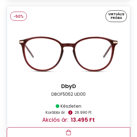
VIRTUÁLIS
-50%
PRÓBA
DbyD
DBOF5062 UD00
Készleten
Korábbi ár:
26.990 Ft
Akciós ár:
13.495 Ft