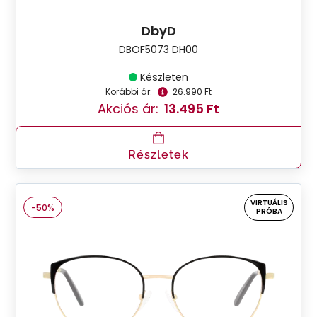
DbyD
DBOF5073 DH00
Készleten
Korábbi ár:
26.990 Ft
Akciós ár:
13.495 Ft
Részletek
VIRTUÁLIS
-50%
PRÓBA