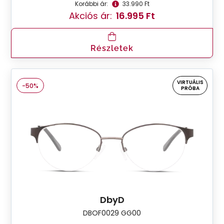
Korábbi ár:
33.990 Ft
Akciós ár:
16.995 Ft
Részletek
VIRTUÁLIS
-50%
PRÓBA
DbyD
DBOF0029 GG00