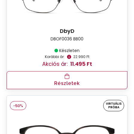
DbyD
DBOF0036 BB00
Készleten
Korábbi ár:
22.990 Ft
Akciós ár:
11.495 Ft
Részletek
VIRTUÁLIS
-50%
PRÓBA