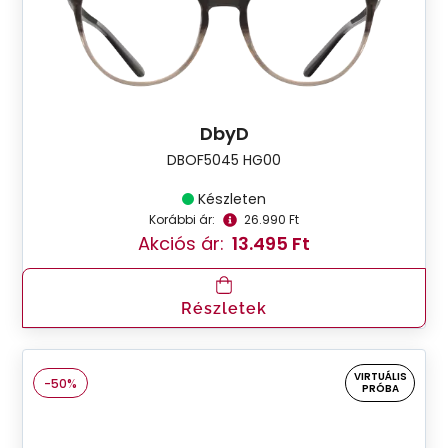
DbyD
DBOF5045 HG00
Készleten
Korábbi ár:
26.990 Ft
Akciós ár:
13.495 Ft
Részletek
VIRTUÁLIS
-50%
PRÓBA