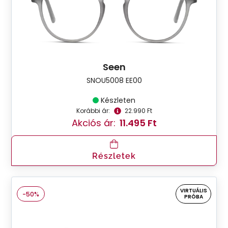
Seen
SNOU5008 EE00
Készleten
Korábbi ár:
22.990 Ft
Akciós ár:
11.495 Ft
Részletek
VIRTUÁLIS
-50%
PRÓBA