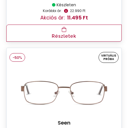
Készleten
Korábbi ár:
22.990 Ft
Akciós ár:
11.495 Ft
Részletek
VIRTUÁLIS
-50%
PRÓBA
Seen