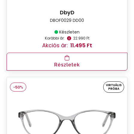
DbyD
DBOF0029 DD00
Készleten
Korábbi ár:
22.990 Ft
Akciós ár:
11.495 Ft
Részletek
VIRTUÁLIS
-50%
PRÓBA