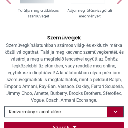
Találja meg a tökéletes
Adja meg látásvizsgálati
Vál
szemüveget
eredményeit
Szemüvegek
Szemüvegkínálatunkban számos világ- és exkluzív márka
közül válogathat. Találja meg kedvenc szemüvegkeretét, és
vásárolja meg a megfelelő lencsével együtt az Önhöz
legközelebbi üzletünkben, vagy rendelje meg online,
egyfókuszú dioptriával! A kínálatunkban olyan prémium
szemüvegmárkák is megtalálhatók, mint a például Ralph,
Emporio Armani, Ray-Ban, Versace, Oakley, Ferrari Scuderia,
Jimmy Choo, Arnette, Burberry, Brooks Brothers, Sferoflex,
Vogue, Coach, Armani Exchange.
Szűrők