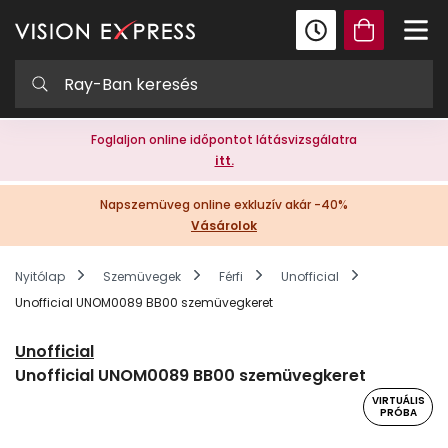
Foglaljon online időpontot látásvizsgálatra
itt.
Napszemüveg online exkluzív akár -40%
Vásárolok
Nyitólap
Szemüvegek
Férfi
Unofficial
Unofficial UNOM0089 BB00 szemüvegkeret
Unofficial
Unofficial UNOM0089 BB00 szemüvegkeret
VIRTUÁLIS
PRÓBA