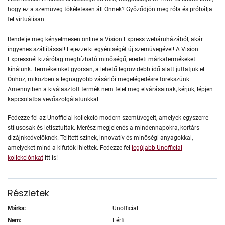
hogy ez a szemüveg tökéletesen áll Önnek? Győződjön meg róla és próbálja
fel virtuálisan.
Rendelje meg kényelmesen online a Vision Express webáruházából, akár
ingyenes szállítással! Fejezze ki egyéniségét új szemüvegével! A Vision
Expressnél kizárólag megbízható minőségű, eredeti márkatermékeket
kínálunk. Termékeinket gyorsan, a lehető legrövidebb idő alatt juttatjuk el
Önhöz, miközben a legnagyobb vásárlói megelégedésre törekszünk.
Amennyiben a kiválasztott termék nem felel meg elvárásainak, kérjük, lépjen
kapcsolatba vevőszolgálatunkkal.
Fedezze fel az Unofficial kollekció modern szemüvegeit, amelyek egyszerre
stílusosak és letisztultak. Merész megjelenés a mindennapokra, kortárs
dizájnkedvelőknek. Telített színek, innovatív és minőségi anyagokkal,
amelyeket mind a kifutók ihlettek. Fedezze fel
legújabb Unofficial
kollekciónkat
itt is!
Részletek
Márka:
Unofficial
Nem:
Férfi