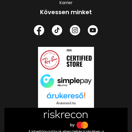
Karrier
Kövessen minket
Árukereső.hu
A kibertámadások elleni felkészülésében a