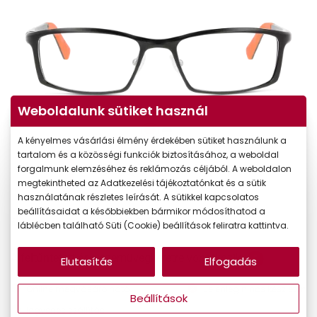
Weboldalunk sütiket használ
A kényelmes vásárlási élmény érdekében sütiket használunk a
tartalom és a közösségi funkciók biztosításához, a weboldal
forgalmunk elemzéséhez és reklámozás céljából. A weboldalon
megtekintheted az Adatkezelési tájékoztatónkat és a sütik
használatának részletes leírását. A sütikkel kapcsolatos
beállításaidat a későbbiekben bármikor módosíthatod a
33.990 Ft
Ár:
láblécben található Süti (Cookie) beállítások feliratra kattintva.
A feltűntetett ár a szemüvegkeretre vonatkozik.
Elutasítás
Elfogadás
Online megvásárolható
Jelenleg nincs készleten
Beállítások
Ingyenes szállítás