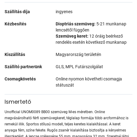
Szállítás díja
ingyenes
Kézbesítés
Dioptriás szemüveg:
5-21 munkanap
lencsétől függően
Szemüveg keret:
12 óráig beérkező
rendelés esetén következő munkanap
Kiszállítás
Magyarország területén
Szállító partnerünk
GLS, MPL Futárszolgálat
Csomagkövetés
Online nyomon követheti csomagja
státuszát
Ismertető
Unofficial UNOM0089 BB00 szemüveg M-es méretben. Online
megvásárolható férfi szemüvegkeret, téglalap formája több arcformához is
remekül illik. Sportos stílusú modell, teljes keretes kialakítással. A keret
anyaga fém, színe fekete. Rugós zsanér kialakítása biztosítja a kényelmes
illeszkedést. A lencse szélessége 55 mm, magassága 32 mm. Szeretné látni,