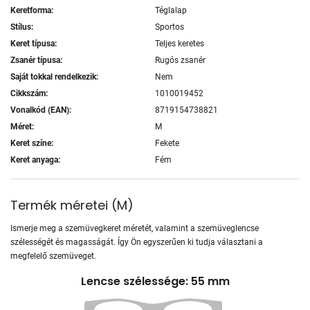
Keretforma:
Téglalap
Stílus:
Sportos
Keret típusa:
Teljes keretes
Zsanér típusa:
Rugós zsanér
Saját tokkal rendelkezik:
Nem
Cikkszám:
1010019452
Vonalkód (EAN):
8719154738821
Méret:
M
Keret színe:
Fekete
Keret anyaga:
Fém
Termék méretei
(
M
)
Ismerje meg a szemüvegkeret méretét, valamint a szemüveglencse
szélességét és magasságát. Így Ön egyszerűen ki tudja választani a
megfelelő szemüveget.
Lencse szélessége: 55 mm