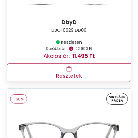
DbyD
DBOF0029 DD00
Készleten
Korábbi ár:
22.990 Ft
Akciós ár:
11.495 Ft
Részletek
VIRTUÁLIS
-50%
PRÓBA