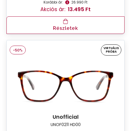
Korábbi ár:
26.990 Ft
Akciós ár:
13.495 Ft
Részletek
VIRTUÁLIS
-50%
PRÓBA
Unofficial
UNOF0211 HD00