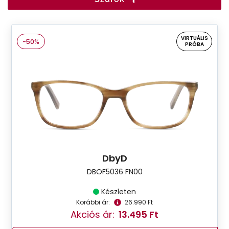
VIRTUÁLIS
-50%
PRÓBA
DbyD
DBOF5036 FN00
Készleten
Korábbi ár:
26.990 Ft
Akciós ár:
13.495 Ft