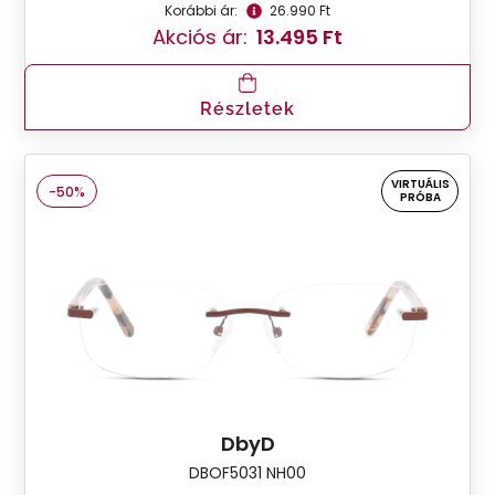
Korábbi ár:
26.990 Ft
Akciós ár:
13.495 Ft
Részletek
VIRTUÁLIS
-50%
PRÓBA
DbyD
DBOF5031 NH00