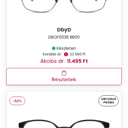
DbyD
DBOF0036 BB00
Készleten
Korábbi ár:
22.990 Ft
Akciós ár:
11.495 Ft
Részletek
VIRTUÁLIS
-50%
PRÓBA