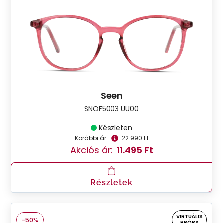
Seen
SNOF5003 UU00
Készleten
Korábbi ár:
22.990 Ft
Akciós ár:
11.495 Ft
Részletek
VIRTUÁLIS
-50%
PRÓBA