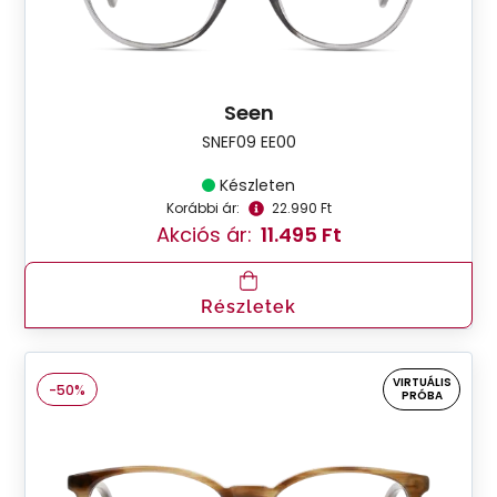
Seen
SNEF09 EE00
Készleten
Korábbi ár:
22.990 Ft
Akciós ár:
11.495 Ft
Részletek
VIRTUÁLIS
-50%
PRÓBA