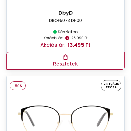
DbyD
DBOF5073 DH00
Készleten
Korábbi ár:
26.990 Ft
Akciós ár:
13.495 Ft
Részletek
VIRTUÁLIS
-50%
PRÓBA