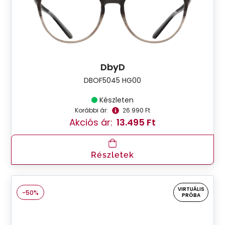
DbyD
DBOF5045 HG00
Készleten
Korábbi ár:
26.990 Ft
Akciós ár:
13.495 Ft
Részletek
VIRTUÁLIS
-50%
PRÓBA