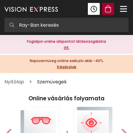
Foglaljon online időpontot látásvizsgálatra
itt.
Napszemüveg online exkluzív akár -40%
Vásárolok
Nyitólap
Szemüvegek
Online vásárlás folyamata