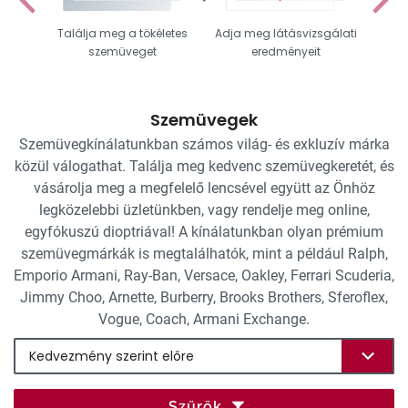
Találja meg a tökéletes
Adja meg látásvizsgálati
Vál
szemüveget
eredményeit
Szemüvegek
Szemüvegkínálatunkban számos világ- és exkluzív márka
közül válogathat. Találja meg kedvenc szemüvegkeretét, és
vásárolja meg a megfelelő lencsével együtt az Önhöz
legközelebbi üzletünkben, vagy rendelje meg online,
egyfókuszú dioptriával! A kínálatunkban olyan prémium
szemüvegmárkák is megtalálhatók, mint a például Ralph,
Emporio Armani, Ray-Ban, Versace, Oakley, Ferrari Scuderia,
Jimmy Choo, Arnette, Burberry, Brooks Brothers, Sferoflex,
Vogue, Coach, Armani Exchange.
Szűrők