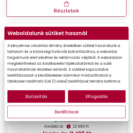
Részletek
VIRTUÁLIS
Weboldalunk sütiket használ
-50%
PRÓBA
A kényelmes vásárlási élmény érdekében sütiket használunk a
tartalom és a közösségi funkciók biztosításához, a weboldal
forgalmunk elemzéséhez és reklámozás céljából. A weboldalon
megtekintheted az Adatkezelési tájékoztatónkat és a sütik
használatának részletes leírását. A sütikkel kapcsolatos
beállításaidat a későbbiekben bármikor módosíthatod a
láblécben található Süti (Cookie) beállítások feliratra kattintva.
Elutasítás
Elfogadás
Seen
SNOU5006 VV00
Beállítások
Készleten
Korábbi ár:
22.990 Ft