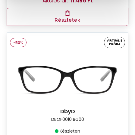
Akciós ár:
11.495 Ft
Részletek
VIRTUÁLIS
-50%
PRÓBA
DbyD
DBOF0010 BG00
Készleten