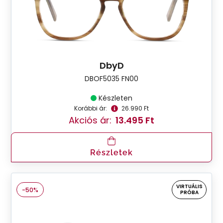
DbyD
DBOF5035 FN00
Készleten
Korábbi ár:
26.990 Ft
Akciós ár:
13.495 Ft
Részletek
VIRTUÁLIS
-50%
PRÓBA