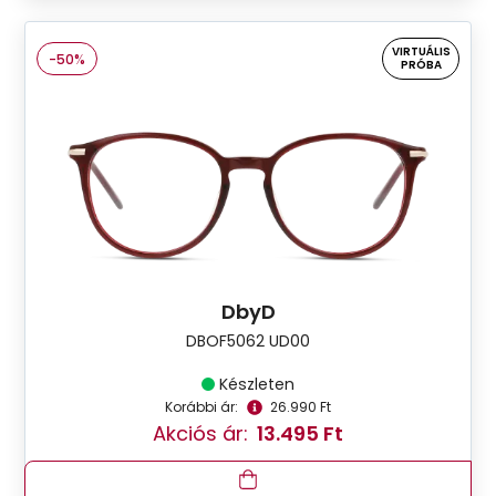
VIRTUÁLIS
-50%
PRÓBA
DbyD
DBOF5062 UD00
Készleten
Korábbi ár:
26.990 Ft
Akciós ár:
13.495 Ft