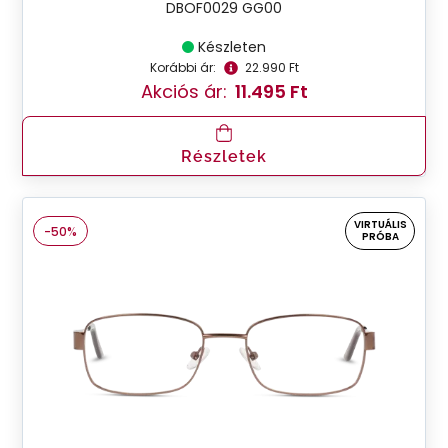
DBOF0029 GG00
Készleten
Korábbi ár:
22.990 Ft
Akciós ár:
11.495 Ft
Részletek
VIRTUÁLIS
-50%
PRÓBA