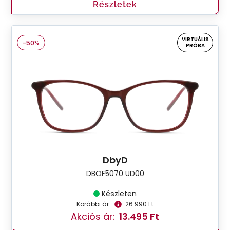
Részletek
VIRTUÁLIS
-50%
PRÓBA
DbyD
DBOF5070 UD00
Készleten
Korábbi ár:
26.990 Ft
Akciós ár:
13.495 Ft