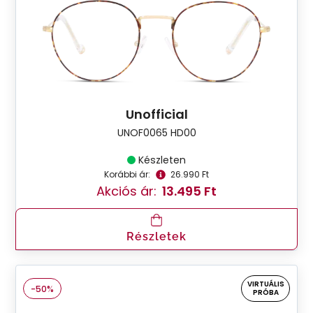
Unofficial
UNOF0065 HD00
Készleten
Korábbi ár:
26.990 Ft
Akciós ár:
13.495 Ft
Részletek
VIRTUÁLIS
-50%
PRÓBA