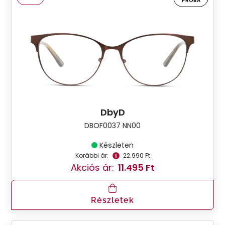
PRÓBA
DbyD
DBOF0037 NN00
Készleten
Korábbi ár:
22.990 Ft
Akciós ár:
11.495 Ft
Részletek