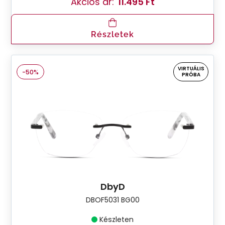
Akciós ár:
11.495 Ft
Részletek
VIRTUÁLIS
-50%
PRÓBA
DbyD
DBOF5031 BG00
Készleten