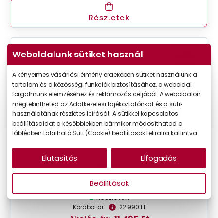
Részletek
VIRTUÁLIS
Weboldalunk sütiket használ
-50%
PRÓBA
A kényelmes vásárlási élmény érdekében sütiket használunk a
tartalom és a közösségi funkciók biztosításához, a weboldal
forgalmunk elemzéséhez és reklámozás céljából. A weboldalon
megtekintheted az Adatkezelési tájékoztatónkat és a sütik
használatának részletes leírását. A sütikkel kapcsolatos
beállításaidat a későbbiekben bármikor módosíthatod a
láblécben található Süti (Cookie) beállítások feliratra kattintva.
Elutasítás
Elfogadás
Seen
SNOU5006 VV00
Beállítások
Készleten
Korábbi ár:
22.990 Ft