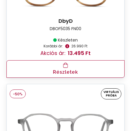
DbyD
DBOF5035 FN00
Készleten
Korábbi ár:
26.990 Ft
Akciós ár:
13.495 Ft
Részletek
VIRTUÁLIS
-50%
PRÓBA