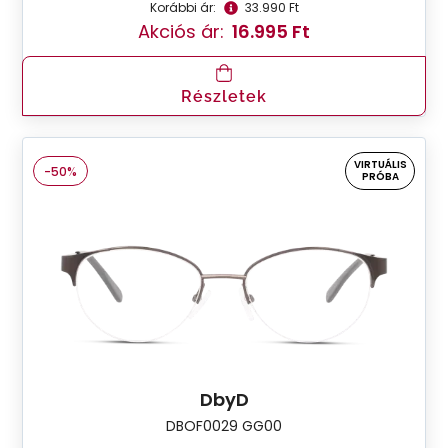
Korábbi ár:
33.990 Ft
Akciós ár:
16.995 Ft
Részletek
VIRTUÁLIS
-50%
PRÓBA
DbyD
DBOF0029 GG00