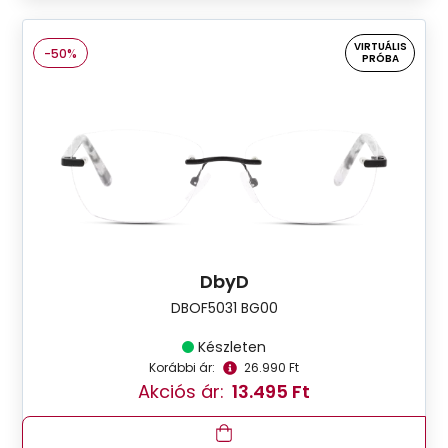
VIRTUÁLIS
-50%
PRÓBA
DbyD
DBOF5031 BG00
Készleten
Korábbi ár:
26.990 Ft
Akciós ár:
13.495 Ft