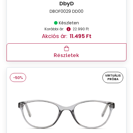
DbyD
DBOF0029 DD00
Készleten
Korábbi ár:
22.990 Ft
Akciós ár:
11.495 Ft
Részletek
VIRTUÁLIS
-50%
PRÓBA