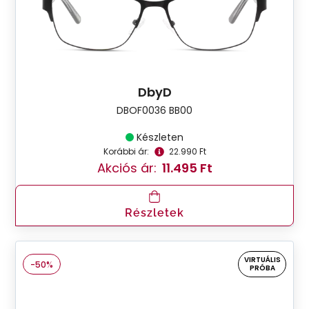
DbyD
DBOF0036 BB00
Készleten
Korábbi ár:
22.990 Ft
Akciós ár:
11.495 Ft
Részletek
VIRTUÁLIS
-50%
PRÓBA