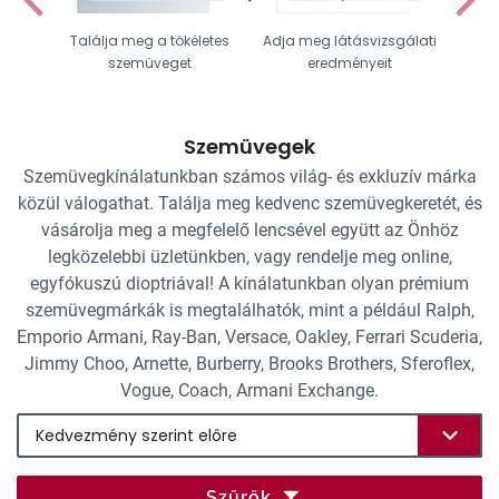
Találja meg a tökéletes
Adja meg látásvizsgálati
Vál
szemüveget
eredményeit
Szemüvegek
Szemüvegkínálatunkban számos világ- és exkluzív márka
közül válogathat. Találja meg kedvenc szemüvegkeretét, és
vásárolja meg a megfelelő lencsével együtt az Önhöz
legközelebbi üzletünkben, vagy rendelje meg online,
egyfókuszú dioptriával! A kínálatunkban olyan prémium
szemüvegmárkák is megtalálhatók, mint a például Ralph,
Emporio Armani, Ray-Ban, Versace, Oakley, Ferrari Scuderia,
Jimmy Choo, Arnette, Burberry, Brooks Brothers, Sferoflex,
Vogue, Coach, Armani Exchange.
Szűrők