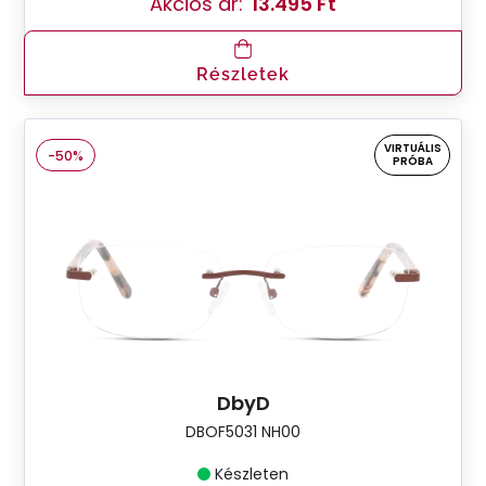
Akciós ár:
13.495 Ft
Részletek
VIRTUÁLIS
-50%
PRÓBA
DbyD
DBOF5031 NH00
Készleten