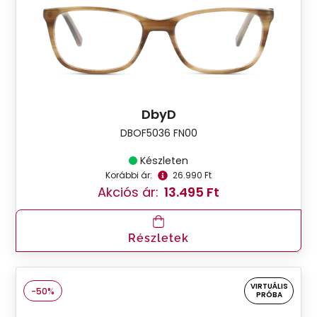
DbyD
DBOF5036 FN00
Készleten
Korábbi ár:
26.990 Ft
Akciós ár:
13.495 Ft
Részletek
VIRTUÁLIS
-50%
PRÓBA