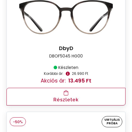
DbyD
DBOF5045 HG00
Készleten
Korábbi ár:
26.990 Ft
Akciós ár:
13.495 Ft
Részletek
VIRTUÁLIS
-50%
PRÓBA