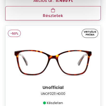
Akciós ár:
11.495 Ft
Részletek
VIRTUÁLIS
-50%
PRÓBA
Unofficial
UNOF0211 HD00
Készleten