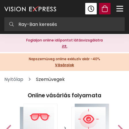
Foglaljon online időpontot látásvizsgálatra
itt.
Napszemüveg online exkluzív akár -40%
Vásárolok
Nyitólap
Szemüvegek
Online vásárlás folyamata