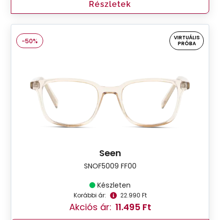
Részletek
VIRTUÁLIS
-50%
PRÓBA
Seen
SNOF5009 FF00
Készleten
Korábbi ár:
22.990 Ft
Akciós ár:
11.495 Ft