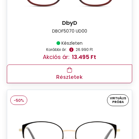
DbyD
DBOF5070 UD00
Készleten
Korábbi ár:
26.990 Ft
Akciós ár:
13.495 Ft
Részletek
VIRTUÁLIS
-50%
PRÓBA