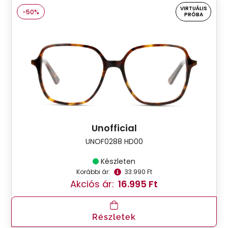
VIRTUÁLIS
-50%
PRÓBA
Unofficial
UNOF0288 HD00
Készleten
Korábbi ár:
33.990 Ft
Akciós ár:
16.995 Ft
Részletek