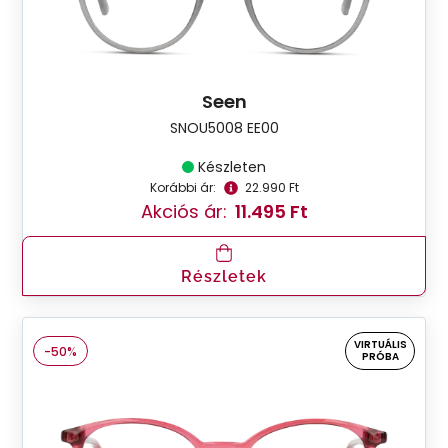
Seen
SNOU5008 EE00
Készleten
Korábbi ár:
22.990 Ft
Akciós ár:
11.495 Ft
Részletek
VIRTUÁLIS
-50%
PRÓBA