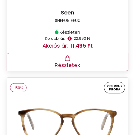
Seen
SNEF09 EE00
Készleten
Korábbi ár:
22.990 Ft
Akciós ár:
11.495 Ft
Részletek
VIRTUÁLIS
-50%
PRÓBA