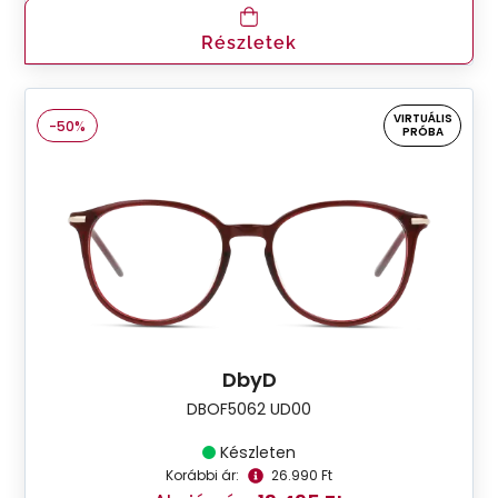
Részletek
VIRTUÁLIS
-50%
PRÓBA
DbyD
DBOF5062 UD00
Készleten
Korábbi ár:
26.990 Ft