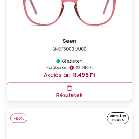
Seen
SNOF5003 UU00
Készleten
Korábbi ár:
22.990 Ft
Akciós ár:
11.495 Ft
Részletek
VIRTUÁLIS
-50%
PRÓBA