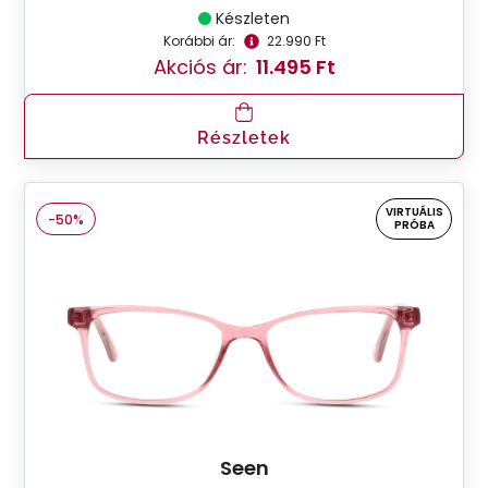
Készleten
Korábbi ár:
22.990 Ft
Akciós ár:
11.495 Ft
Részletek
VIRTUÁLIS
-50%
PRÓBA
Seen