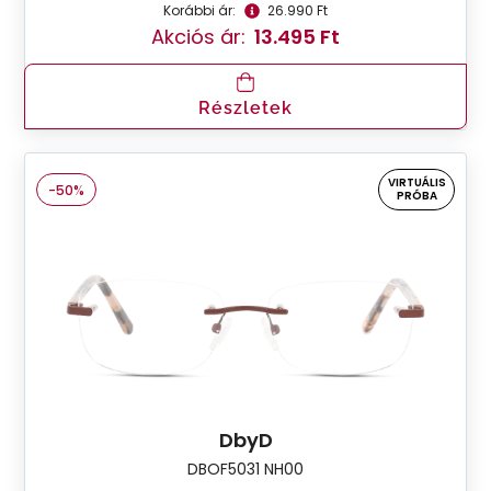
Korábbi ár:
26.990 Ft
Akciós ár:
13.495 Ft
Részletek
VIRTUÁLIS
-50%
PRÓBA
DbyD
DBOF5031 NH00