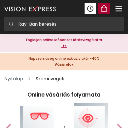
Foglaljon online időpontot látásvizsgálatra
itt.
Napszemüveg online exkluzív akár -40%
Vásárolok
Nyitólap
Szemüvegek
Online vásárlás folyamata