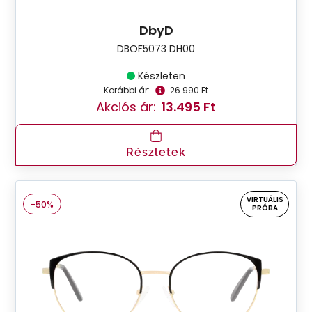
DbyD
DBOF5073 DH00
Készleten
Korábbi ár:
26.990 Ft
Akciós ár:
13.495 Ft
Részletek
VIRTUÁLIS
-50%
PRÓBA