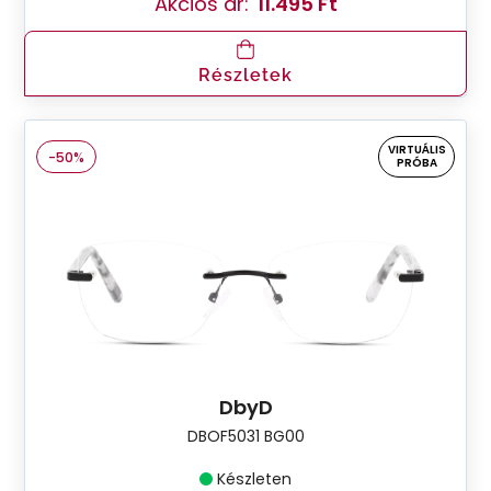
Akciós ár:
11.495 Ft
Részletek
VIRTUÁLIS
-50%
PRÓBA
DbyD
DBOF5031 BG00
Készleten