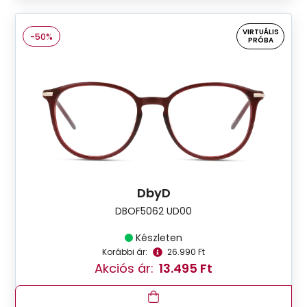
VIRTUÁLIS
-50%
PRÓBA
DbyD
DBOF5062 UD00
Készleten
Korábbi ár:
26.990 Ft
Akciós ár:
13.495 Ft