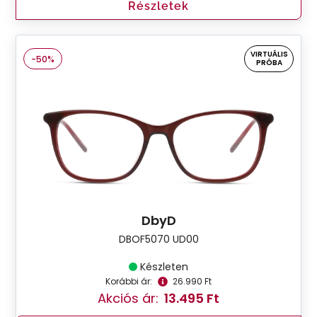
Részletek
VIRTUÁLIS
-50%
PRÓBA
DbyD
DBOF5070 UD00
Készleten
Korábbi ár:
26.990 Ft
Akciós ár:
13.495 Ft