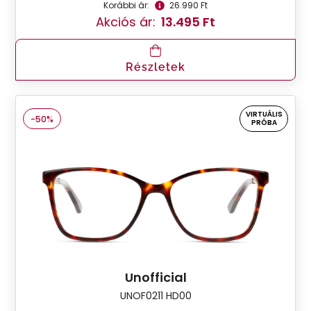
Korábbi ár:
26.990 Ft
Akciós ár:
13.495 Ft
Részletek
VIRTUÁLIS
-50%
PRÓBA
Unofficial
UNOF0211 HD00