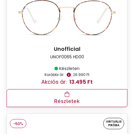
Unofficial
UNOF0065 HD00
Készleten
Korábbi ár:
26.990 Ft
Akciós ár:
13.495 Ft
Részletek
VIRTUÁLIS
-50%
PRÓBA