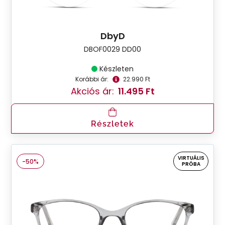
DbyD
DBOF0029 DD00
Készleten
Korábbi ár:
22.990 Ft
Akciós ár:
11.495 Ft
Részletek
VIRTUÁLIS
-50%
PRÓBA