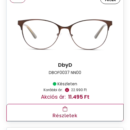
PRÓBA
DbyD
DBOF0037 NN00
Készleten
Korábbi ár:
22.990 Ft
Akciós ár:
11.495 Ft
Részletek