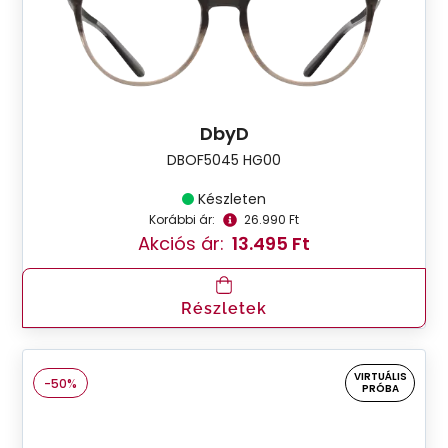
DbyD
DBOF5045 HG00
Készleten
Korábbi ár:
26.990 Ft
Akciós ár:
13.495 Ft
Részletek
VIRTUÁLIS
-50%
PRÓBA