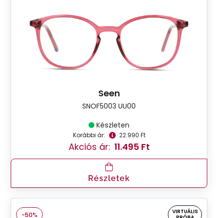
Seen
SNOF5003 UU00
Készleten
Korábbi ár:
22.990 Ft
Akciós ár:
11.495 Ft
Részletek
VIRTUÁLIS
-50%
PRÓBA