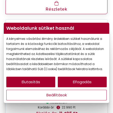
Részletek
VIRTUÁLIS
Weboldalunk sütiket használ
-50%
PRÓBA
A kényelmes vásárlási élmény érdekében sütiket használunk a
tartalom és a közösségi funkciók biztosításához, a weboldal
forgalmunk elemzéséhez és reklámozás céljából. A weboldalon
megtekintheted az Adatkezelési tájékoztatónkat és a sütik
használatának részletes leírását. A sütikkel kapcsolatos
beállításaidat a későbbiekben bármikor módosíthatod a
láblécben található Süti (Cookie) beállítások feliratra kattintva.
Elutasítás
Elfogadás
Seen
SNOU5006 VV00
Beállítások
Készleten
Korábbi ár:
22.990 Ft