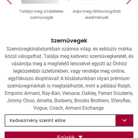
Találja meg a tökéletes
Adja meg látásvizsgálati
Vál
szemüveget
eredményeit
Szemüvegek
Szemüvegkínálatunkban számos világ- és exkluzív márka
közül válogathat. Találja meg kedvenc szemüvegkeretét, és
vásárolja meg a megfelelő lencsével együtt az Önhöz
legközelebbi üzletünkben, vagy rendelje meg online,
egyfókuszú dioptriával! A kínálatunkban olyan prémium
szemüvegmárkák is megtalálhatók, mint a például Ralph,
Emporio Armani, Ray-Ban, Versace, Oakley, Ferrari Scuderia,
Jimmy Choo, Arnette, Burberry, Brooks Brothers, Sferoflex,
Vogue, Coach, Armani Exchange.
Szűrők