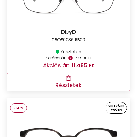
DbyD
DBOF0036 BB00
Készleten
Korábbi ár:
22.990 Ft
Akciós ár:
11.495 Ft
Részletek
VIRTUÁLIS
-50%
PRÓBA