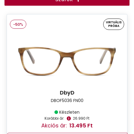
VIRTUÁLIS
-50%
PRÓBA
DbyD
DBOF5036 FN00
Készleten
Korábbi ár:
26.990 Ft
Akciós ár:
13.495 Ft