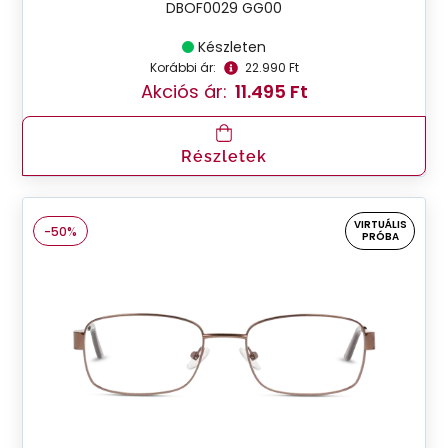
DBOF0029 GG00
Készleten
Korábbi ár:
22.990 Ft
Akciós ár:
11.495 Ft
Részletek
VIRTUÁLIS
-50%
PRÓBA