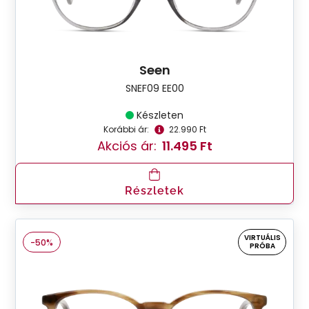
Seen
SNEF09 EE00
Készleten
Korábbi ár:
22.990 Ft
Akciós ár:
11.495 Ft
Részletek
VIRTUÁLIS
-50%
PRÓBA