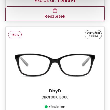
Akciós ár:
11.495 Ft
Részletek
VIRTUÁLIS
-50%
PRÓBA
DbyD
DBOF0010 BG00
Készleten