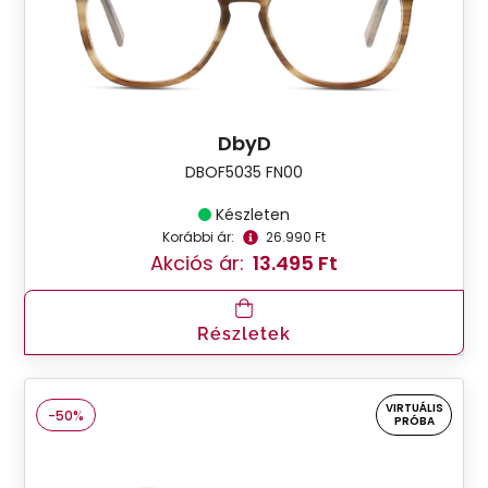
DbyD
DBOF5035 FN00
Készleten
Korábbi ár:
26.990 Ft
Akciós ár:
13.495 Ft
Részletek
VIRTUÁLIS
-50%
PRÓBA