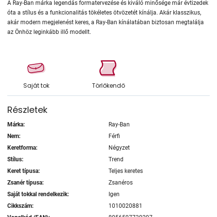
A Ray-Ban márka legendás formatervezése és kiváló minősége már évtizedek
óta a stílus és a funkcionalitás tökéletes ötvözetét kínálja. Akár klasszikus,
akár modern megjelenést keres, a Ray-Ban kínálatában biztosan megtalálja
az Önhöz leginkább illő modellt.
Saját tok
Törlőkendő
Részletek
Márka:
Ray-Ban
Nem:
Férfi
Keretforma:
Négyzet
Stílus:
Trend
Keret típusa:
Teljes keretes
Zsanér típusa:
Zsanéros
Saját tokkal rendelkezik:
Igen
Cikkszám:
1010020881