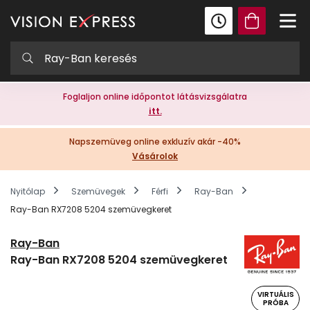
Foglaljon online időpontot látásvizsgálatra
itt.
Napszemüveg online exkluzív akár -40%
Vásárolok
Nyitólap
Szemüvegek
Férfi
Ray-Ban
Ray-Ban RX7208 5204 szemüvegkeret
Ray-Ban
Ray-Ban RX7208 5204 szemüvegkeret
VIRTUÁLIS
PRÓBA