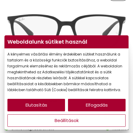
Weboldalunk sütiket használ
A kényelmes vásárlási élmény érdekében sütiket használunk a
tartalom és a közösségi funkciók biztosításához, a weboldal
forgalmunk elemzéséhez és reklámozás céljából. A weboldalon
megtekintheted az Adatkezelési tájékoztatónkat és a sütik
használatának részletes leírását. A sütikkel kapcsolatos
beállításaidat a későbbiekben bármikor módosíthatod a
láblécben található Süti (Cookie) beállítások feliratra kattintva.
80.990 Ft
Ár:
Elutasítás
Elfogadás
A feltűntetett ár a szemüvegkeretre vonatkozik.
Beállítások
Online megvásárolható
Készleten