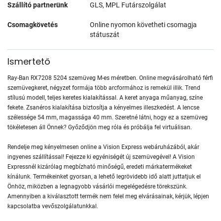
Szállító partnerünk
GLS, MPL Futárszolgálat
Csomagkövetés
Online nyomon követheti csomagja
státuszát
Ismertető
Ray-Ban RX7208 5204 szemüveg M-es méretben. Online megvásárolható férfi
szemüvegkeret, négyzet formája több arcformához is remekül illik. Trend
stílusú modell, teljes keretes kialakítással. A keret anyaga műanyag, színe
fekete. Zsanéros kialakítása biztosítja a kényelmes illeszkedést. A lencse
szélessége 54 mm, magassága 40 mm. Szeretné látni, hogy ez a szemüveg
tökéletesen áll Önnek? Győződjön meg róla és próbálja fel virtuálisan.
Rendelje meg kényelmesen online a Vision Express webáruházából, akár
ingyenes szállítással! Fejezze ki egyéniségét új szemüvegével! A Vision
Expressnél kizárólag megbízható minőségű, eredeti márkatermékeket
kínálunk. Termékeinket gyorsan, a lehető legrövidebb idő alatt juttatjuk el
Önhöz, miközben a legnagyobb vásárlói megelégedésre törekszünk.
Amennyiben a kiválasztott termék nem felel meg elvárásainak, kérjük, lépjen
kapcsolatba vevőszolgálatunkkal.