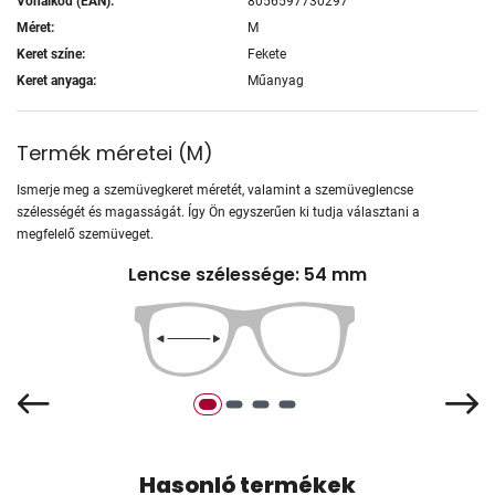
Vonalkód (EAN):
8056597730297
Méret:
M
Keret színe:
Fekete
Keret anyaga:
Műanyag
Termék méretei
(
M
)
Ismerje meg a szemüvegkeret méretét, valamint a szemüveglencse
szélességét és magasságát. Így Ön egyszerűen ki tudja választani a
megfelelő szemüveget.
Lencse szélessége: 54 mm
Hasonló termékek